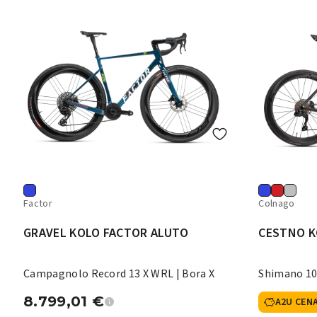
Factor
Colnago
GRAVEL KOLO FACTOR ALUTO
CESTNO K
Campagnolo Record 13 X WRL | Bora X
Shimano 10
8.799,01
€
A2U CEN