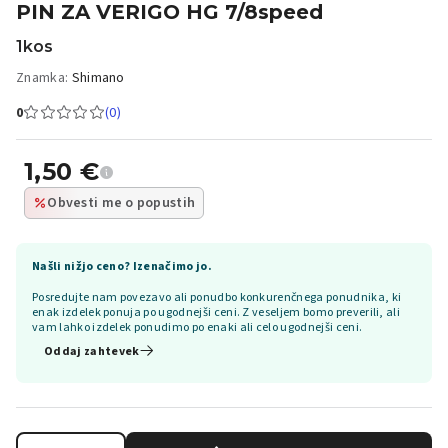
PIN ZA VERIGO HG 7/8speed
1kos
Znamka:
Shimano
0
(0)
1,50
€
Obvesti me o popustih
Našli nižjo ceno? Izenačimo jo.
Posredujte nam povezavo ali ponudbo konkurenčnega ponudnika, ki
enak izdelek ponuja po ugodnejši ceni. Z veseljem bomo preverili, ali
vam lahko izdelek ponudimo po enaki ali celo ugodnejši ceni.
Oddaj zahtevek