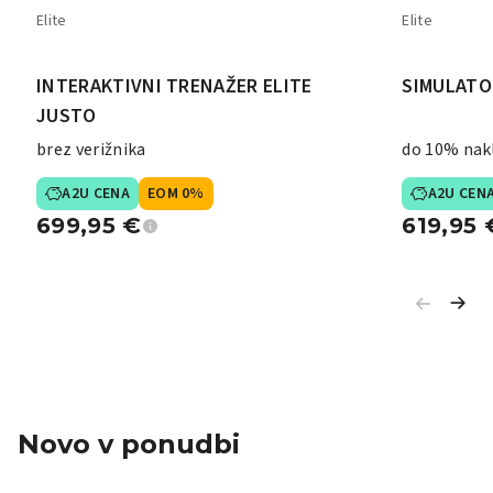
Elite
Elite
INTERAKTIVNI TRENAŽER ELITE
SIMULATO
JUSTO
brez verižnika
do 10% nak
A2U CENA
EOM 0%
A2U CEN
699,95
€
619,95
Novo v ponudbi