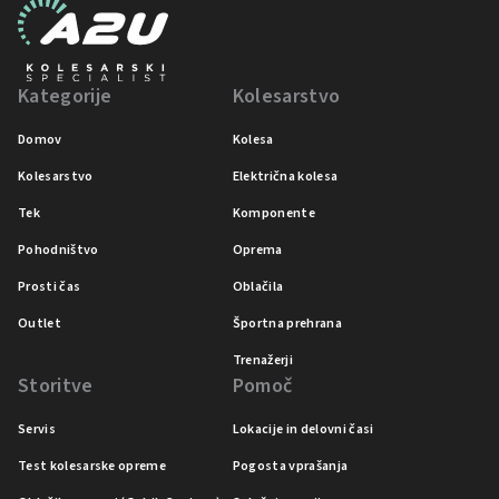
Kategorije
Kolesarstvo
Domov
Kolesa
Kolesarstvo
Električna kolesa
Tek
Komponente
Pohodništvo
Oprema
Prosti čas
Oblačila
Outlet
Športna prehrana
Trenažerji
Storitve
Pomoč
Servis
Lokacije in delovni časi
Test kolesarske opreme
Pogosta vprašanja