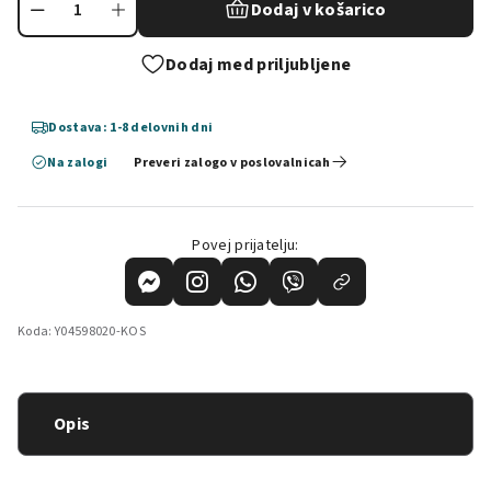
Dodaj v košarico
Dodaj med priljubljene
Dostava: 1-8 delovnih dni
Na zalogi
Preveri zalogo v poslovalnicah
Povej prijatelju:
Koda:
Y04598020-KOS
Opis