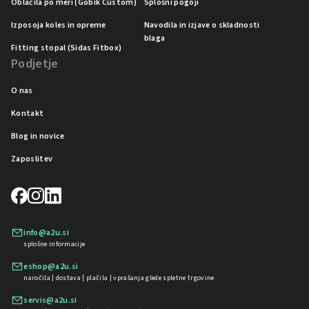
Oblačila po meri (Gobik Custom)
Splošni pogoji
Izposoja koles in opreme
Navodila in izjave o skladnosti
blaga
Fitting stopal (Sidas Fitbox)
Podjetje
O nas
Kontakt
Blog in novice
Zaposlitev
info@a2u.si
splošne informacije
eshop@a2u.si
naročila | dostava | plačila | vprašanja glede spletne trgovine
servis@a2u.si