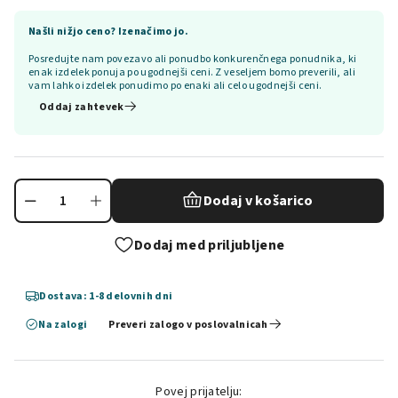
Našli nižjo ceno? Izenačimo jo.
Posredujte nam povezavo ali ponudbo konkurenčnega ponudnika, ki
enak izdelek ponuja po ugodnejši ceni. Z veseljem bomo preverili, ali
vam lahko izdelek ponudimo po enaki ali celo ugodnejši ceni.
Oddaj zahtevek
Dodaj v košarico
Dodaj med priljubljene
Dostava: 1-8 delovnih dni
Na zalogi
Preveri zalogo v poslovalnicah
Povej prijatelju: