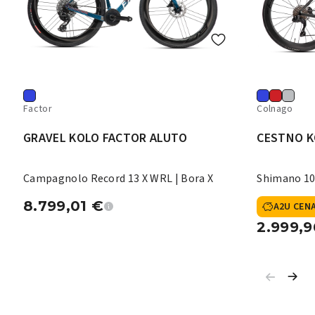
Factor
Colnago
GRAVEL KOLO FACTOR ALUTO
CESTNO K
Campagnolo Record 13 X WRL | Bora X
Shimano 10
8.799,01
€
A2U CEN
2.999,