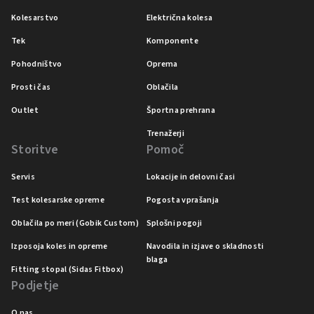
Kolesarstvo
Električna kolesa
Tek
Komponente
Pohodništvo
Oprema
Prosti čas
Oblačila
Outlet
Športna prehrana
Trenažerji
Storitve
Pomoč
Servis
Lokacije in delovni časi
Test kolesarske opreme
Pogosta vprašanja
Oblačila po meri (Gobik Custom)
Splošni pogoji
Izposoja koles in opreme
Navodila in izjave o skladnosti
blaga
Fitting stopal (Sidas Fitbox)
Podjetje
O nas