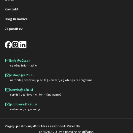
Kontakt
Blog in novice
Zaposlitev
info@a2u.si
splošne informacije
eshop@a2u.si
naročila | dostava | plačila | vprašanja glede spletne trgovine
servis@a2u.si
servis | vzdrževanje | tehnična pomoč
podpora@a2u.si
reklamacije | garancije
Pogoji poslovanja
Politika zasebnosti
Piškotki
© 2026 A2U, vse pravice pridržane.