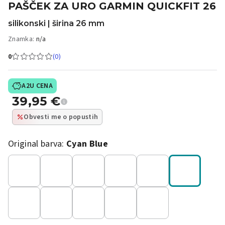
PAŠČEK ZA URO GARMIN QUICKFIT 26
silikonski | širina 26 mm
Znamka:
n/a
0
(0)
A2U CENA
39,95
€
Obvesti me o popustih
Original barva:
Cyan Blue