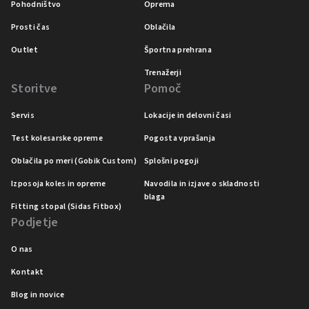
Pohodništvo
Oprema
Prosti čas
Oblačila
Outlet
Športna prehrana
Trenažerji
Storitve
Pomoč
Servis
Lokacije in delovni časi
Test kolesarske opreme
Pogosta vprašanja
Oblačila po meri (Gobik Custom)
Splošni pogoji
Izposoja koles in opreme
Navodila in izjave o skladnosti
blaga
Fitting stopal (Sidas Fitbox)
Podjetje
O nas
Kontakt
Blog in novice