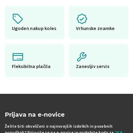
Ugoden nakup koles
Vrhunske znamke
Fleksibilna plačila
Zanesljiv servis
Prijava na e-novice
Želite biti obveščeni o najnovejših izdelkih in posebnih
ponudbah? Prijavite se na e-novice in pridobite kodo za
10 €