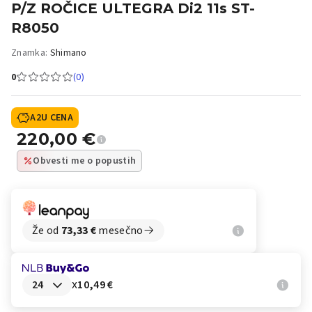
P/Z ROČICE ULTEGRA Di2 11s ST-
R8050
Znamka:
Shimano
0
(0)
A2U CENA
220,00
€
Obvesti me o popustih
Že od
73,33
€
mesečno
x
10,49 €