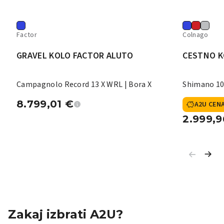
Factor
Colnago
GRAVEL KOLO FACTOR ALUTO
CESTNO K
Campagnolo Record 13 X WRL | Bora X
Shimano 10
8.799,01
€
A2U CEN
2.999,
Zakaj izbrati A2U?