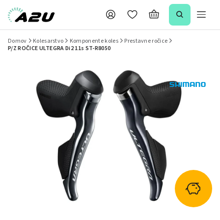
Domov
Kolesarstvo
Komponente koles
Prestavne ročice
P/Z ROČICE ULTEGRA Di2 11s ST-R8050