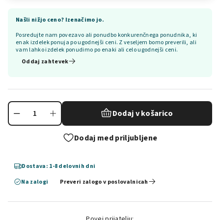
Našli nižjo ceno? Izenačimo jo.
Posredujte nam povezavo ali ponudbo konkurenčnega ponudnika, ki
enak izdelek ponuja po ugodnejši ceni. Z veseljem bomo preverili, ali
vam lahko izdelek ponudimo po enaki ali celo ugodnejši ceni.
Oddaj zahtevek
Dodaj v košarico
Dodaj med priljubljene
Dostava: 1-8 delovnih dni
Na zalogi
Preveri zalogo v poslovalnicah
Povej prijatelju: