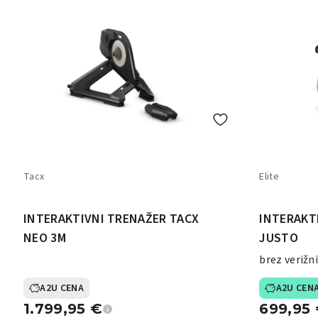
Tacx
Elite
INTERAKTIVNI TRENAŽER TACX
INTERAKT
NEO 3M
JUSTO
brez verižn
A2U CENA
A2U CEN
1.799,95
€
699,95