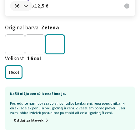
x
12,5 €
Original barva:
Zelena
Velikost:
16col
16col
Našli nižjo ceno? Izenačimo jo.
Posredujte nam povezavo ali ponudbo konkurenčnega ponudnika, ki
enak izdelek ponuja po ugodnejši ceni. Z veseljem bomo preverili, ali
vam lahko izdelek ponudimo po enaki ali celo ugodnejši ceni.
Oddaj zahtevek