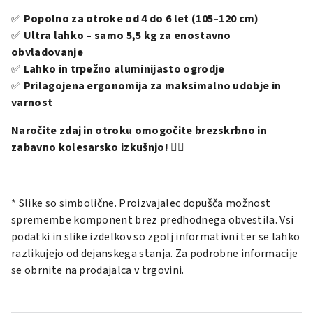
✅
Popolno za otroke od 4 do 6 let (105–120 cm)
✅
Ultra lahko – samo 5,5 kg za enostavno
obvladovanje
✅
Lahko in trpežno aluminijasto ogrodje
✅
Prilagojena ergonomija za maksimalno udobje in
varnost
Naročite zdaj in otroku omogočite brezskrbno in
zabavno kolesarsko izkušnjo!
🚴‍♂️
* Slike so simbolične. Proizvajalec dopušča možnost
spremembe komponent brez predhodnega obvestila. Vsi
podatki in slike izdelkov so zgolj informativni ter se lahko
razlikujejo od dejanskega stanja. Za podrobne informacije
se obrnite na prodajalca v trgovini.