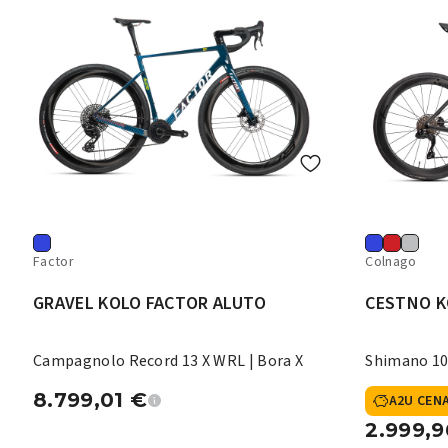
Factor
Colnago
GRAVEL KOLO FACTOR ALUTO
CESTNO K
Campagnolo Record 13 X WRL | Bora X
Shimano 10
8.799,01
€
A2U CEN
2.999,