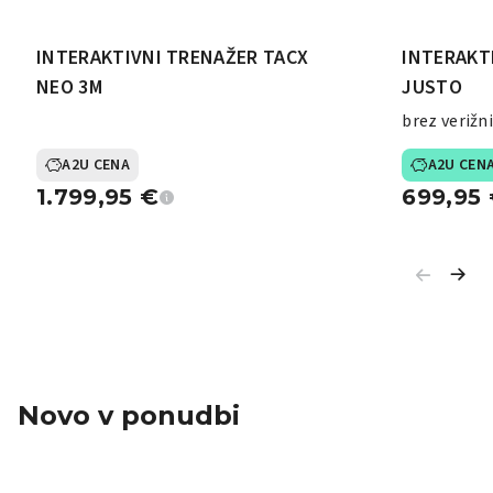
INTERAKTIVNI TRENAŽER TACX
INTERAKT
NEO 3M
JUSTO
brez verižn
A2U CENA
A2U CEN
1.799,95
€
699,95
Novo v ponudbi