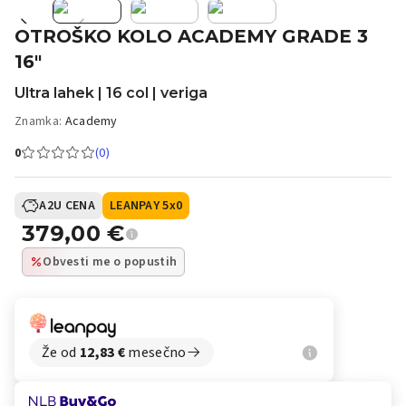
OTROŠKO KOLO ACADEMY GRADE 3
16"
Ultra lahek | 16 col | veriga
Znamka:
Academy
0
(0)
A2U CENA
LEANPAY 5x0
379,00
€
Obvesti me o popustih
Že od
12,83
€
mesečno