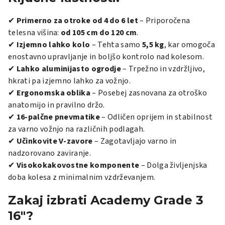
✔
Primerno za otroke od 4 do 6 let
– Priporočena
telesna višina:
od 105 cm do 120 cm
.
✔
Izjemno lahko kolo
– Tehta samo
5,5 kg
, kar omogoča
enostavno upravljanje in boljšo kontrolo nad kolesom.
✔
Lahko aluminijasto ogrodje
– Trpežno in vzdržljivo,
hkrati pa izjemno lahko za vožnjo.
✔
Ergonomska oblika
– Posebej zasnovana za otroško
anatomijo in pravilno držo.
✔
16-palčne pnevmatike
– Odličen oprijem in stabilnost
za varno vožnjo na različnih podlagah.
✔
Učinkovite V-zavore
– Zagotavljajo varno in
nadzorovano zaviranje.
✔
Visokokakovostne komponente
– Dolga življenjska
doba kolesa z minimalnim vzdrževanjem.
Zakaj izbrati Academy Grade 3
16"?