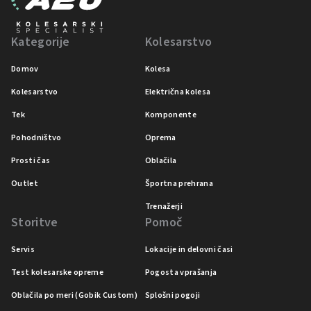
Kategorije
Kolesarstvo
Domov
Kolesa
Kolesarstvo
Električna kolesa
Tek
Komponente
Pohodništvo
Oprema
Prosti čas
Oblačila
Outlet
Športna prehrana
Trenažerji
Storitve
Pomoč
Servis
Lokacije in delovni časi
Test kolesarske opreme
Pogosta vprašanja
Oblačila po meri (Gobik Custom)
Splošni pogoji