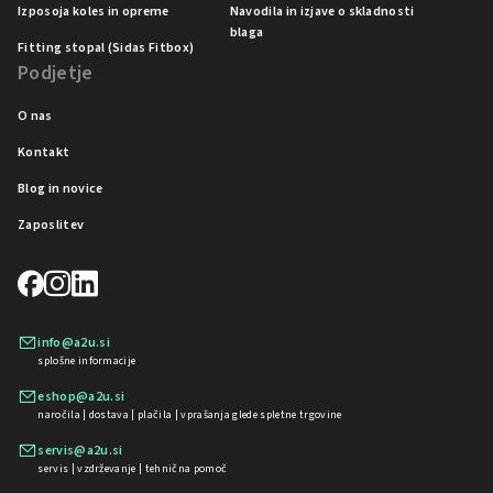
Izposoja koles in opreme
Navodila in izjave o skladnosti
blaga
Fitting stopal (Sidas Fitbox)
Podjetje
O nas
Kontakt
Blog in novice
Zaposlitev
info@a2u.si
splošne informacije
eshop@a2u.si
naročila | dostava | plačila | vprašanja glede spletne trgovine
servis@a2u.si
servis | vzdrževanje | tehnična pomoč