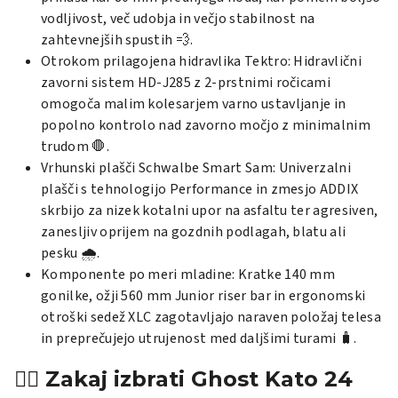
vodljivost, več udobja in večjo stabilnost na
zahtevnejših spustih 💨.
Otrokom prilagojena hidravlika Tektro: Hidravlični
zavorni sistem HD-J285 z 2-prstnimi ročicami
omogoča malim kolesarjem varno ustavljanje in
popolno kontrolo nad zavorno močjo z minimalnim
trudom 🛑.
Vrhunski plašči Schwalbe Smart Sam: Univerzalni
plašči s tehnologijo Performance in zmesjo ADDIX
skrbijo za nizek kotalni upor na asfaltu ter agresiven,
zanesljiv oprijem na gozdnih podlagah, blatu ali
pesku 🌧️.
Komponente po meri mladine: Kratke 140 mm
gonilke, ožji 560 mm Junior riser bar in ergonomski
otroški sedež XLC zagotavljajo naraven položaj telesa
in preprečujejo utrujenost med daljšimi turami 🧳.
🚴‍♂️ Zakaj izbrati Ghost Kato 24