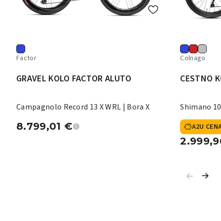
Factor
Colnago
GRAVEL KOLO FACTOR ALUTO
CESTNO K
Campagnolo Record 13 X WRL | Bora X
Shimano 10
8.799,01
€
A2U CEN
2.999,