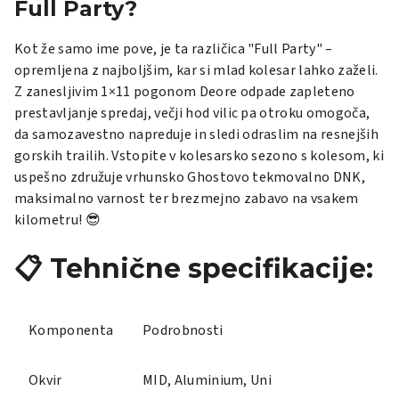
Full Party?
Kot že samo ime pove, je ta različica "Full Party" –
opremljena z najboljšim, kar si mlad kolesar lahko zaželi.
Z zanesljivim 1×11 pogonom Deore odpade zapleteno
prestavljanje spredaj, večji hod vilic pa otroku omogoča,
da samozavestno napreduje in sledi odraslim na resnejših
gorskih trailih. Vstopite v kolesarsko sezono s kolesom, ki
uspešno združuje vrhunsko Ghostovo tekmovalno DNK,
maksimalno varnost ter brezmejno zabavo na vsakem
kilometru! 😎
📋 Tehnične specifikacije:
Komponenta
Podrobnosti
Okvir
MID, Aluminium, Uni