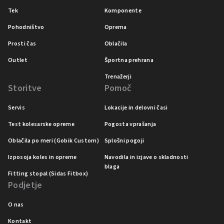
Tek
Komponente
Pohodništvo
Oprema
Prosti čas
Oblačila
Outlet
Športna prehrana
Trenažerji
Storitve
Pomoč
Servis
Lokacije in delovni časi
Test kolesarske opreme
Pogosta vprašanja
Oblačila po meri (Gobik Custom)
Splošni pogoji
Izposoja koles in opreme
Navodila in izjave o skladnosti
blaga
Fitting stopal (Sidas Fitbox)
Podjetje
O nas
Kontakt