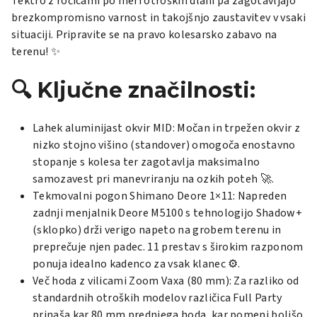
Tektro z ročicami po meri otroških dlani pa zagotavljajo
brezkompromisno varnost in takojšnjo zaustavitev v vsaki
situaciji. Pripravite se na pravo kolesarsko zabavo na
terenu! ✨
🔍 Ključne značilnosti:
Lahek aluminijast okvir MID: Močan in trpežen okvir z
nizko stojno višino (standover) omogoča enostavno
stopanje s kolesa ter zagotavlja maksimalno
samozavest pri manevriranju na ozkih poteh 🚀.
Tekmovalni pogon Shimano Deore 1×11: Napreden
zadnji menjalnik Deore M5100 s tehnologijo Shadow+
(sklopko) drži verigo napeto na grobem terenu in
preprečuje njen padec. 11 prestav s širokim razponom
ponuja idealno kadenco za vsak klanec ⚙️.
Več hoda z vilicami Zoom Vaxa (80 mm): Za razliko od
standardnih otroških modelov različica Full Party
prinaša kar 80 mm prednjega hoda, kar pomeni boljšo