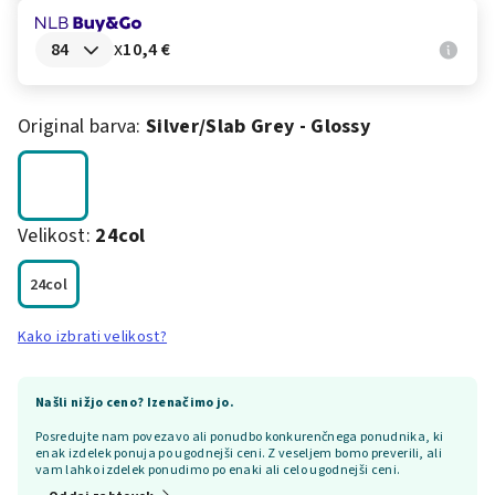
x
10,4 €
Original barva:
Silver/slab Grey - Glossy
Velikost:
24col
24col
Kako izbrati velikost?
Našli nižjo ceno? Izenačimo jo.
Posredujte nam povezavo ali ponudbo konkurenčnega ponudnika, ki
enak izdelek ponuja po ugodnejši ceni. Z veseljem bomo preverili, ali
vam lahko izdelek ponudimo po enaki ali celo ugodnejši ceni.