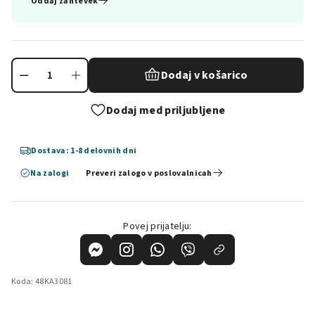
Oddaj zahtevek
Dodaj v košarico
Dodaj med priljubljene
Dostava: 1-8 delovnih dni
Na zalogi
Preveri zalogo v poslovalnicah
Povej prijatelju:
Koda:
48KA3081