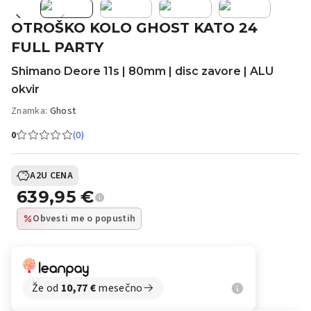
OTROŠKO KOLO GHOST KATO 24
FULL PARTY
Shimano Deore 11s | 80mm | disc zavore | ALU
okvir
Znamka:
Ghost
0
(0)
A2U CENA
639,95
€
Obvesti me o popustih
Že od
10,77
€
mesečno