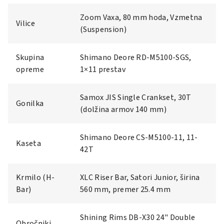
Zoom Vaxa, 80 mm hoda, Vzmetna
Vilice
(Suspension)
Skupina
Shimano Deore RD-M5100-SGS,
opreme
1×11 prestav
Samox JIS Single Crankset, 30T
Gonilka
(dolžina armov 140 mm)
Shimano Deore CS-M5100-11, 11-
Kaseta
42T
Krmilo (H-
XLC Riser Bar, Satori Junior, širina
Bar)
560 mm, premer 25.4 mm
Shining Rims DB-X30 24" Double
Obročniki