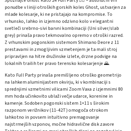
Spoznajte Ghost Kato 24 Full Party 🚴‍♂️ – absolutni vrh
ponudbe v liniji otroških gorskih koles Ghost, ustvarjen za
mlade kolesarje, ki ne pristajajo na kompromise. To
vrhunsko, lahko in izjemno odzivno kolo v elegantni
svetleči srebrno-sivi barvni kombinaciji (Uni silver/slab
grey) prinaša pravo tekmovalno opremo v otroški razred.
Z vrhunskim pogonskim sistemom Shimano Deore z 11
prestavami in zmogljivim vzmetenjem je ta mali stroj
pripravljen na hitre družinske izlete, drzne podvige na
lokalnih trailih ter pravo terensko kolesarjenje 🌄.
Kato Full Party prinaša premišljeno otroško geometrijo
na lahkem aluminijastem okvirju, ki v kombinaciji s
sprednjimi vzmetnimi vilicami Zoom Vaxa z izjemnimi 80
mm hoda učinkovito ublaži večje udarce, korenine in
kamenje. Sodoben pogonski sistem 1×11 s širokim
razponom verižnikov (11-42T) omogoča otrokom
lahkotno in povsem intuitivno premagovanje
najstrmejših vzponov, močne hidravlične disk zavore