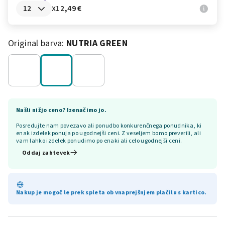
x
12,49 €
Original barva:
NUTRIA GREEN
Našli nižjo ceno? Izenačimo jo.
Posredujte nam povezavo ali ponudbo konkurenčnega ponudnika, ki
enak izdelek ponuja po ugodnejši ceni. Z veseljem bomo preverili, ali
vam lahko izdelek ponudimo po enaki ali celo ugodnejši ceni.
Oddaj zahtevek
Nakup je mogoč le prek spleta ob vnaprejšnjem plačilu s kartico.