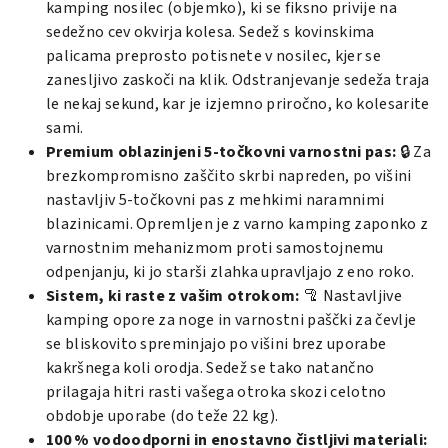
kamping nosilec (objemko), ki se fiksno privije na
sedežno cev okvirja kolesa. Sedež s kovinskima
palicama preprosto potisnete v nosilec, kjer se
zanesljivo zaskoči na klik. Odstranjevanje sedeža traja
le nekaj sekund, kar je izjemno priročno, ko kolesarite
sami.
Premium oblazinjeni 5-točkovni varnostni pas:
🔒 Za
brezkompromisno zaščito skrbi napreden, po višini
nastavljiv 5-točkovni pas z mehkimi naramnimi
blazinicami. Opremljen je z varno kamping zaponko z
varnostnim mehanizmom proti samostojnemu
odpenjanju, ki jo starši zlahka upravljajo z eno roko.
Sistem, ki raste z vašim otrokom:
🦿 Nastavljive
kamping opore za noge in varnostni paščki za čevlje
se bliskovito spreminjajo po višini brez uporabe
kakršnega koli orodja. Sedež se tako natančno
prilagaja hitri rasti vašega otroka skozi celotno
obdobje uporabe (do teže 22 kg).
100 % vodoodporni in enostavno čistljivi materiali: