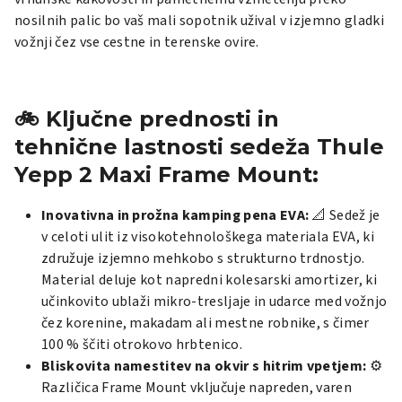
nosilnih palic bo vaš mali sopotnik užival v izjemno gladki
vožnji čez vse cestne in terenske ovire.
🚲 Ključne prednosti in
tehnične lastnosti sedeža Thule
Yepp 2 Maxi Frame Mount:
Inovativna in prožna kamping pena EVA:
📐 Sedež je
v celoti ulit iz visokotehnološkega materiala EVA, ki
združuje izjemno mehkobo s strukturno trdnostjo.
Material deluje kot napredni kolesarski amortizer, ki
učinkovito ublaži mikro-tresljaje in udarce med vožnjo
čez korenine, makadam ali mestne robnike, s čimer
100 % ščiti otrokovo hrbtenico.
Bliskovita namestitev na okvir s hitrim vpetjem:
⚙️
Različica
Frame Mount
vključuje napreden, varen