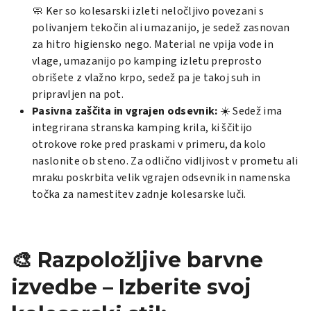
🧼 Ker so kolesarski izleti neločljivo povezani s
polivanjem tekočin ali umazanijo, je sedež zasnovan
za hitro higiensko nego. Material ne vpija vode in
vlage, umazanijo po kamping izletu preprosto
obrišete z vlažno krpo, sedež pa je takoj suh in
pripravljen na pot.
Pasivna zaščita in vgrajen odsevnik:
☀️ Sedež ima
integrirana stranska kamping krila, ki ščitijo
otrokove roke pred praskami v primeru, da kolo
naslonite ob steno. Za odlično vidljivost v prometu ali
mraku poskrbita velik vgrajen odsevnik in namenska
točka za namestitev zadnje kolesarske luči.
🎨 Razpoložljive barvne
izvedbe – Izberite svoj