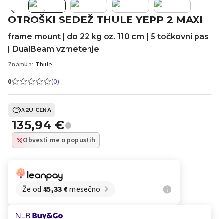
OTROŠKI SEDEŽ THULE YEPP 2 MAXI
frame mount | do 22 kg oz. 110 cm | 5 točkovni pas
| DualBeam vzmetenje
Znamka:
Thule
0
(0)
A2U CENA
135,94
€
Obvesti me o popustih
Že od
45,33
€
mesečno