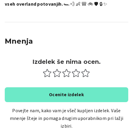
vseh overland potovanjih.
🏎️💨 👶 🎒 🚲 🛡️ 🔒 ✨
Mnenja
Izdelek še nima ocen.
Ocenite izdelek
Povejte nam, kako vam je všeč kupljen izdelek. Vaše
mnenje šteje in pomaga drugim uporabnikom pri lažji
izbiri.