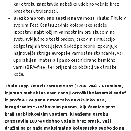
kar otroku zagotavlja nebeško udobno vožnjo brez
prask ter utrujenosti.
Brezkompromisno testirana varnost Thule:
Thule v
svojem Test Centru zadnje kolesarske sedeže
izpostavi najstrožjim varnostnim preizkusom na
svetu (vključno s testi padcev, trkov in simulacijo
dolgotrajnih tresljajev). Sedež ponosno izpolnjuje
najnovejše stroge evropske varnostne standarde, vsi
uporabljeni materiali pa so certificirano kemično
varni (BPA-free) ter prijazni do občutljive otroške
kože.
Thule Yepp 2 Maxi Frame Mount (12041204) – Premium,
izjemno mehak in varen zadnji otroški kolesarski sedež
iz prožne EVA pene z montažo na okvir kolesa,
integriranim 5-točkovnim pasom, ključavnico proti
kraji ter bliskovitim vpetjem, ki vašemu otroku
zagotavlja 100 % udobno vožnjo brez prask, vaši
družini pa prinaša maksimalno kolesarsko svobodo na