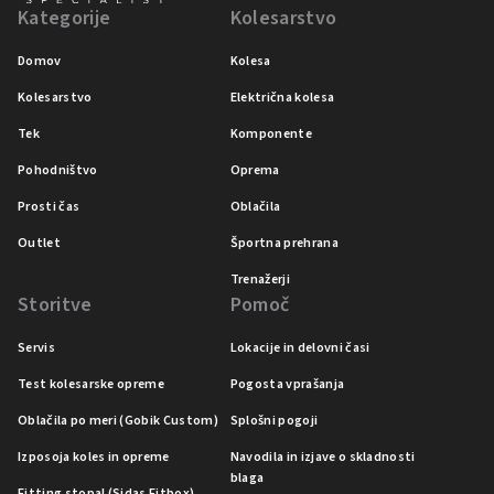
Kategorije
Kolesarstvo
Domov
Kolesa
Kolesarstvo
Električna kolesa
Tek
Komponente
Pohodništvo
Oprema
Prosti čas
Oblačila
Outlet
Športna prehrana
Trenažerji
Storitve
Pomoč
Servis
Lokacije in delovni časi
Test kolesarske opreme
Pogosta vprašanja
Oblačila po meri (Gobik Custom)
Splošni pogoji
Izposoja koles in opreme
Navodila in izjave o skladnosti
blaga
Fitting stopal (Sidas Fitbox)