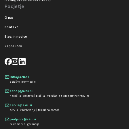
Podjetje
O nas
Kontakt
Blog in novice
Zaposlitev
info@a2u.si
splošne informacije
eshop@a2u.si
naročila | dostava | plačila | vprašanja glede spletne trgovine
servis@a2u.si
servis | vzdrževanje | tehnična pomoč
podpora@a2u.si
reklamacije | garancije