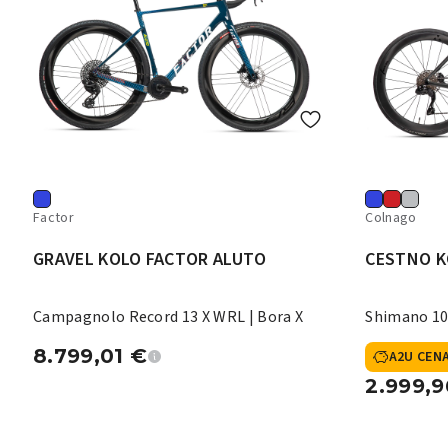
Factor
Colnago
GRAVEL KOLO FACTOR ALUTO
CESTNO K
Campagnolo Record 13 X WRL | Bora X
Shimano 10
8.799,01
€
A2U CEN
2.999,