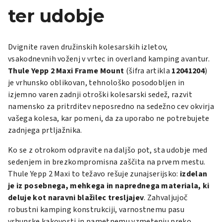
ter udobje
Dvignite raven družinskih kolesarskih izletov,
vsakodnevnih voženj v vrtec in overland kamping avantur.
Thule Yepp 2 Maxi Frame Mount
(šifra artikla
12041204
)
je vrhunsko oblikovan, tehnološko posodobljen in
izjemno varen zadnji otroški kolesarski sedež, razvit
namensko za pritrditev neposredno na sedežno cev okvirja
vašega kolesa, kar pomeni, da za uporabo ne potrebujete
zadnjega prtljažnika.
Ko se z otrokom odpravite na daljšo pot, sta udobje med
sedenjem in brezkompromisna zaščita na prvem mestu.
Thule Yepp 2 Maxi to težavo rešuje zunajserijsko:
izdelan
je iz posebnega, mehkega in naprednega materiala, ki
deluje kot naravni blažilec tresljajev
. Zahvaljujoč
robustni kamping konstrukciji, varnostnemu pasu
vrhunske kakovosti in pametnemu vzmetenju preko