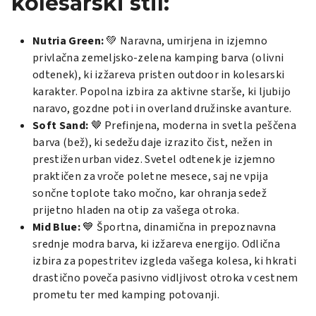
kolesarski stil:
Nutria Green:
💚 Naravna, umirjena in izjemno
privlačna zemeljsko-zelena kamping barva (olivni
odtenek), ki izžareva pristen outdoor in kolesarski
karakter. Popolna izbira za aktivne starše, ki ljubijo
naravo, gozdne poti in overland družinske avanture.
Soft Sand:
🤎 Prefinjena, moderna in svetla peščena
barva (bež), ki sedežu daje izrazito čist, nežen in
prestižen urban videz. Svetel odtenek je izjemno
praktičen za vroče poletne mesece, saj ne vpija
sončne toplote tako močno, kar ohranja sedež
prijetno hladen na otip za vašega otroka.
Mid Blue:
💙 Športna, dinamična in prepoznavna
srednje modra barva, ki izžareva energijo. Odlična
izbira za popestritev izgleda vašega kolesa, ki hkrati
drastično poveča pasivno vidljivost otroka v cestnem
prometu ter med kamping potovanji.