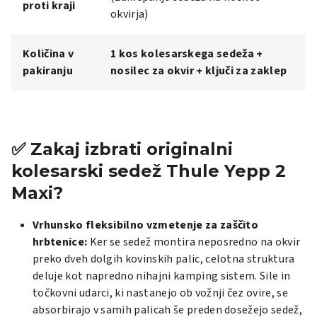
proti kraji
okvirja)
Količina v
1 kos kolesarskega sedeža +
pakiranju
nosilec za okvir + ključi za zaklep
✅ Zakaj izbrati originalni
kolesarski sedež Thule Yepp 2
Maxi?
Vrhunsko fleksibilno vzmetenje za zaščito
hrbtenice:
Ker se sedež montira neposredno na okvir
preko dveh dolgih kovinskih palic, celotna struktura
deluje kot napredno nihajni kamping sistem. Sile in
točkovni udarci, ki nastanejo ob vožnji čez ovire, se
absorbirajo v samih palicah še preden dosežejo sedež,