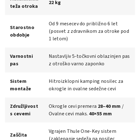
22 kg
teža otroka
Od 9 mesecev do približno 6 let
Starostno
(posvet z zdravnikom za otroke pod
obdobje
1 letom)
Varnostni
Nastavljiv 5-točkovni oblazinjen pas
pas
z otroško varno zaponko
Sistem
Hitroizklopni kamping nosilec za
montaže
okrogle in ovalne sedežne cevi
Združljivost
Okrogle cevi premera
28–40 mm
/
s cevemi
Ovalne cevi maks.
40×55 mm
Vgrajen Thule One-Key sistem
Zaščita
(zaklepanje sedeža na nosilec