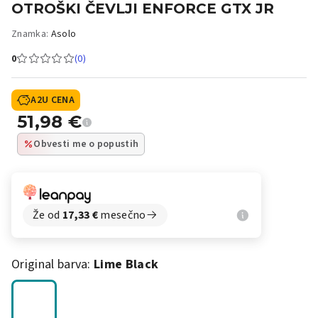
OTROŠKI ČEVLJI ENFORCE GTX JR
Znamka:
Asolo
0
(0)
A2U CENA
51,98
€
Obvesti me o popustih
Že od
17,33
€
mesečno
Original barva:
Lime Black