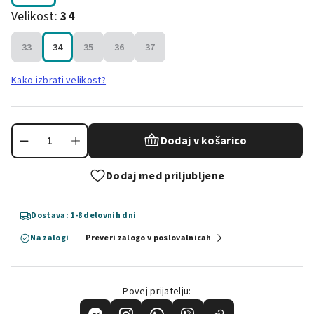
Velikost:
34
33
34
35
36
37
Kako izbrati velikost?
Dodaj v košarico
Dodaj med priljubljene
Dostava: 1-8 delovnih dni
Na zalogi
Preveri zalogo v poslovalnicah
Povej prijatelju: