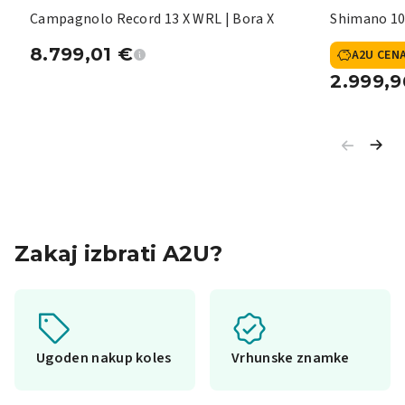
Campagnolo Record 13 X WRL | Bora X
Shimano 10
8.799,01
€
A2U CEN
2.999,
Zakaj izbrati A2U?
Ugoden nakup koles
Vrhunske znamke