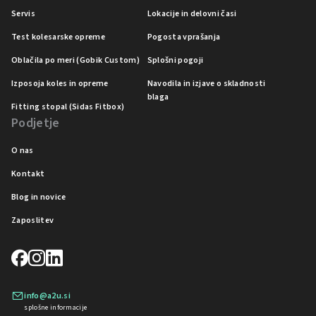
Servis
Lokacije in delovni časi
Test kolesarske opreme
Pogosta vprašanja
Oblačila po meri (Gobik Custom)
Splošni pogoji
Izposoja koles in opreme
Navodila in izjave o skladnosti
blaga
Fitting stopal (Sidas Fitbox)
Podjetje
O nas
Kontakt
Blog in novice
Zaposlitev
info@a2u.si
splošne informacije