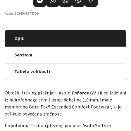
Koda:
8026948874369
Opis
Sestava
Tabela velikosti
Otroški treking gležnjarji Asolo
Enforce GV JR
so izdelani
iz hidrofobnega semiš usnja debeline 1,8 mm. Imajo
membrano Gore-Tex® Extended Comfort Footwear, ki jo
odlikuje povečana zračnost.
Popolnoma fiksiran gleženj, podplat Asolo Softy in