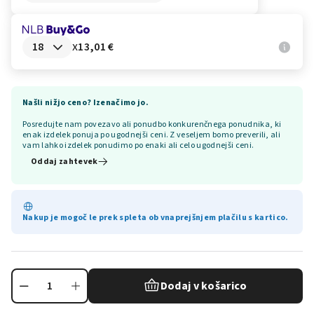
x
13,01 €
Našli nižjo ceno? Izenačimo jo.
Posredujte nam povezavo ali ponudbo konkurenčnega ponudnika, ki
enak izdelek ponuja po ugodnejši ceni. Z veseljem bomo preverili, ali
vam lahko izdelek ponudimo po enaki ali celo ugodnejši ceni.
Oddaj zahtevek
Nakup je mogoč le prek spleta ob vnaprejšnjem plačilu s kartico.
Dodaj v košarico