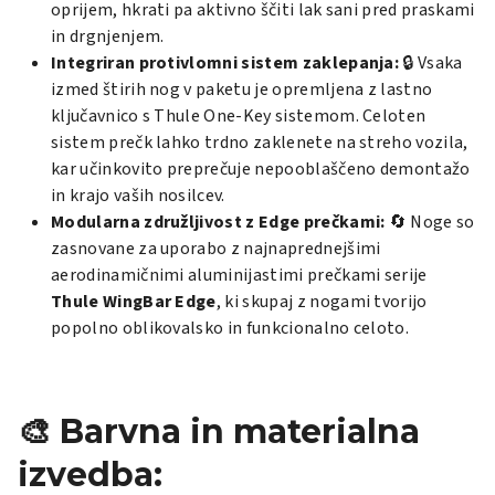
oprijem, hkrati pa aktivno ščiti lak sani pred praskami
in drgnjenjem.
Integriran protivlomni sistem zaklepanja:
🔒 Vsaka
izmed štirih nog v paketu je opremljena z lastno
ključavnico s Thule One-Key sistemom. Celoten
sistem prečk lahko trdno zaklenete na streho vozila,
kar učinkovito preprečuje nepooblaščeno demontažo
in krajo vaših nosilcev.
Modularna združljivost z Edge prečkami:
🔄 Noge so
zasnovane za uporabo z najnaprednejšimi
aerodinamičnimi aluminijastimi prečkami serije
Thule WingBar Edge
, ki skupaj z nogami tvorijo
popolno oblikovalsko in funkcionalno celoto.
🎨 Barvna in materialna
izvedba: