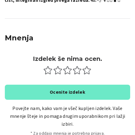
čist, integriran izgled prvega razreda.
🏎️💨🔧🚴‍♂️🧳✨
Mnenja
Izdelek še nima ocen.
Ocenite izdelek
Povejte nam, kako vam je všeč kupljen izdelek. Vaše
mnenje šteje in pomaga drugim uporabnikom pri lažji
izbiri.
* Za oddajo mnenja je potrebna prijava.