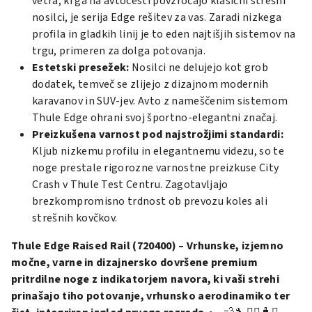
vetra, ki ga na avtocesti povzročajo klasični strešni
nosilci, je serija Edge rešitev za vas. Zaradi nizkega
profila in gladkih linij je to eden najtišjih sistemov na
trgu, primeren za dolga potovanja.
Estetski presežek:
Nosilci ne delujejo kot grob
dodatek, temveč se zlijejo z dizajnom modernih
karavanov in SUV-jev. Avto z nameščenim sistemom
Thule Edge ohrani svoj športno-elegantni značaj.
Preizkušena varnost pod najstrožjimi standardi:
Kljub nizkemu profilu in elegantnemu videzu, so te
noge prestale rigorozne varnostne preizkuse City
Crash v Thule Test Centru. Zagotavljajo
brezkompromisno trdnost ob prevozu koles ali
strešnih kovčkov.
Thule Edge Raised Rail (720400) – Vrhunske, izjemno
močne, varne in dizajnersko dovršene premium
pritrdilne noge z indikatorjem navora, ki vaši strehi
prinašajo tiho potovanje, vrhunsko aerodinamiko ter