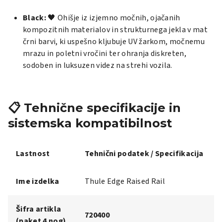
Black:
🖤 Ohišje iz izjemno močnih, ojačanih
kompozitnih materialov in strukturnega jekla v mat
črni barvi, ki uspešno kljubuje UV žarkom, močnemu
mrazu in poletni vročini ter ohranja diskreten,
sodoben in luksuzen videz na strehi vozila.
📋 Tehnične specifikacije in
sistemska kompatibilnost
Lastnost
Tehnični podatek / Specifikacija
Ime izdelka
Thule Edge Raised Rail
Šifra artikla
720400
(paket 4 nog)