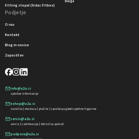
blaga
Fitting stopal (Sidas Fitbox)
Podjetje
O nas
Kontakt
Blog in novice
Zaposlitev
info@a2u.si
splošne informacije
eshop@a2u.si
naročila | dostava | plačila | vprašanja glede spletne trgovine
servis@a2u.si
servis | vzdrževanje | tehnična pomoč
podpora@a2u.si