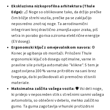
Ekskluzivna nizkoprofilna arhitektura (Thule
Edge):
📐 Noge so oblikovane tako, da držijo prečke
čim bližje strehi vozila, prečke pa se zaključijo
neposredno znotraj noge. Ta aerodinamični
integrirani kroj drastično zmanjša upor zraka, piš
vetra in porabo goriva oziroma električne energije
(EV doseg).
Ergonomski ključ z omejevalnikom navora:
⚙️
Konec je ugibanja ob montaži. Priloženi Thule
ergonomski ključ ob dosegu optimalne, varne in
pravilne sile privitja avtomatsko "klikne". S tem je
zagotovljena 100 % varna pritrditev na sani brez
tveganja, da bi poškodovali ali premočno stisnili
materiale.
Maksimalna zaščita vašega vozila:
🛡️ Vsi deli noge,
ki pridejo v neposreden stik s strešnimi sanmi vašega
avtomobila, so oblečeni v debelo, mehko zaščitno
gumo. Ta guma zagotavlja vrhunski protizdrsni