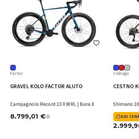
Factor
Colnago
GRAVEL KOLO FACTOR ALUTO
CESTNO K
Campagnolo Record 13 X WRL | Bora X
Shimano 10
8.799,01
€
A2U CEN
2.999,