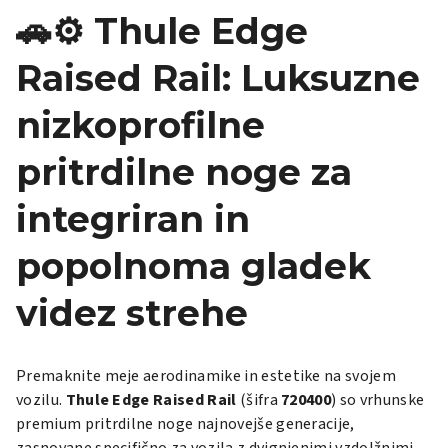
🚗⚙️ Thule Edge
Raised Rail: Luksuzne
nizkoprofilne
pritrdilne noge za
integriran in
popolnoma gladek
videz strehe
Premaknite meje aerodinamike in estetike na svojem
vozilu.
Thule Edge Raised Rail
(šifra
720400
) so vrhunske
premium pritrdilne noge najnovejše generacije,
zasnovane specifično za vozila z dvignjenimi vzdolžnimi