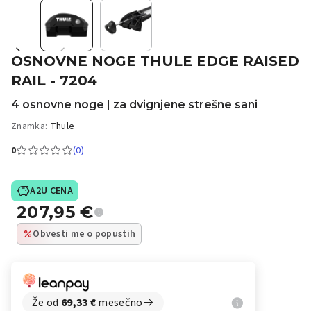
OSNOVNE NOGE THULE EDGE RAISED
RAIL - 7204
4 osnovne noge | za dvignjene strešne sani
Znamka:
Thule
0
(0)
A2U CENA
207,95
€
Obvesti me o popustih
Že od
69,33
€
mesečno