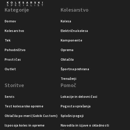
Kategorije
Kolesarstvo
Domov
Kolesa
Kolesarstvo
Električna kolesa
Tek
Komponente
Pohodništvo
Oprema
Prosti čas
Oblačila
Outlet
Športna prehrana
Trenažerji
Storitve
Pomoč
Servis
Lokacije in delovni časi
Test kolesarske opreme
Pogosta vprašanja
Oblačila po meri (Gobik Custom)
Splošni pogoji
Izposoja koles in opreme
Navodila in izjave o skladnosti