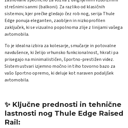
strešnimi sanmi (balkoni). Za razliko od klasičnih
sistemov, kjer prečke gledajo čez rob nog, serija Thule
Edge ponuja eleganten, zaobljen in nizkoprofilen
zaključek, ki se vizualno popolnoma zlije z linijami vašega
avtomobila.
To je idealna izbira za kolesarje, smučarje in potovalne
navdušence, ki želijo vrhunsko funkcionalnost, hkrati pa
prisegajo na minimalističen, športno-prestižen videz.
Sistem ustvari izjemno močno in tiho tovorno bazo za
vašo športno opremo, ki deluje kot naraven podaljšek
avtomobila.
✨ Ključne prednosti in tehnične
lastnosti nog Thule Edge Raised
Rail: