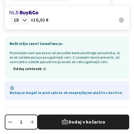
x
10,01 €
Našli nižjo ceno? Izenačimo jo.
Posredujte nam povezavo ali ponudbo konkurenčnega ponudnika, ki
enak izdelek ponuja po ugodnejši ceni. Z veseljem bomo preverili, ali
vam lahko izdelek ponudimo po enaki ali celo ugodnejši ceni.
Oddaj zahtevek
Nakup je mogoč le prek spleta ob vnaprejšnjem plačilu s kartico.
Dodaj v košarico