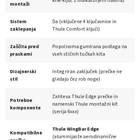
klik-ključ z indikatorjem navora)
montaži
Sistem
Da (vključene 4 ključavnice in
zaklepanja
Thule Comfort ključi)
Zaščita pred
Popolnoma gumirana podlaga na
praskami
vseh stičnih točkah kita
Dizajnerski
Integriran zaključek (prečke ne
stil
gledajo čez rob noge)
Zahteva Thule Edge prečke in
Potrebne
namenski Thule montažni kit
komponente
(serija 6xxx)
Thule WingBar Edge
Kompatibilne
(aluminijaste aerodinamične