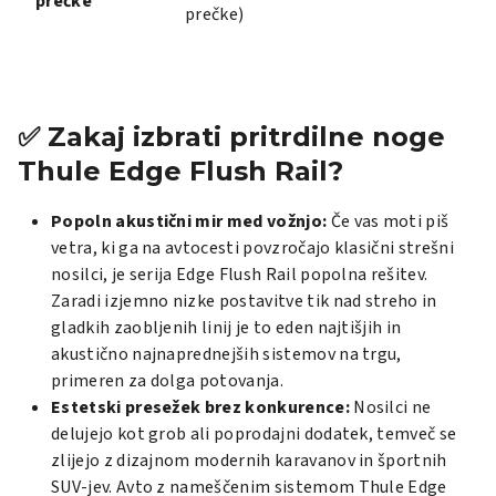
prečke
prečke)
✅ Zakaj izbrati pritrdilne noge
Thule Edge Flush Rail?
Popoln akustični mir med vožnjo:
Če vas moti piš
vetra, ki ga na avtocesti povzročajo klasični strešni
nosilci, je serija Edge Flush Rail popolna rešitev.
Zaradi izjemno nizke postavitve tik nad streho in
gladkih zaobljenih linij je to eden najtišjih in
akustično najnaprednejših sistemov na trgu,
primeren za dolga potovanja.
Estetski presežek brez konkurence:
Nosilci ne
delujejo kot grob ali poprodajni dodatek, temveč se
zlijejo z dizajnom modernih karavanov in športnih
SUV-jev. Avto z nameščenim sistemom Thule Edge