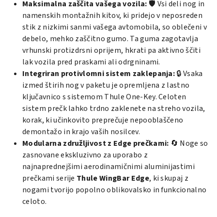
Maksimalna zaščita vašega vozila:
🛡️ Vsi deli nog in
namenskih montažnih kitov, ki pridejo v neposreden
stik z nizkimi sanmi vašega avtomobila, so oblečeni v
debelo, mehko zaščitno gumo. Ta guma zagotavlja
vrhunski protizdrsni oprijem, hkrati pa aktivno ščiti
lak vozila pred praskami ali odrgninami.
Integriran protivlomni sistem zaklepanja:
🔒 Vsaka
izmed štirih nog v paketu je opremljena z lastno
ključavnico s sistemom Thule One-Key. Celoten
sistem prečk lahko trdno zaklenete na streho vozila,
korak, ki učinkovito preprečuje nepooblaščeno
demontažo in krajo vaših nosilcev.
Modularna združljivost z Edge prečkami:
🔄 Noge so
zasnovane ekskluzivno za uporabo z
najnaprednejšimi aerodinamičnimi aluminijastimi
prečkami serije
Thule WingBar Edge
, ki skupaj z
nogami tvorijo popolno oblikovalsko in funkcionalno
celoto.