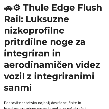
🚗⚙️ Thule Edge Flush
Rail: Luksuzne
nizkoprofilne
pritrdilne noge za
integriran in
aerodinamičen videz
vozil z integriranimi
sanmi
Postavite estetsko najbolj dovršene, čiste in
brezkompromisno varne temelje za vaš strešni