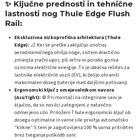
✨ Ključne prednosti in tehnične
lastnosti nog Thule Edge Flush
Rail:
Ekskluzivna nizkoprofilna arhitektura (Thule
Edge):
📐 Ker se prečke zaključijo znotraj
aerodinamičnega ohišja noge, sistem drastično
zmanjša zračni upor, piš vetra in porabo goriva
oziroma električne energije. To je idealna rešitev za
lastnike električnih vozil (EV), ki želijo ohraniti
maksimalen doseg baterije med daljšimi potovanji.
Ergonomski ključ z omejevalnikom navora
(AcuTight):
⚙️ Pri montaži na integrirane sani je
ključno, da so nosilci zategnjeni z natančno
odmerjeno silo. Priloženi Thule ergonomski ključ ob
dosegu optimalne in varne sile privitja avtomatsko
"klikne". S tem je zagotovljena 100 % varna pritrditev
brez tveganja poškodb sani.