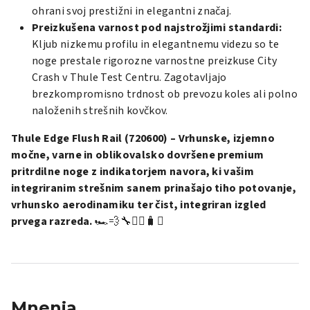
ohrani svoj prestižni in elegantni značaj.
Preizkušena varnost pod najstrožjimi standardi:
Kljub nizkemu profilu in elegantnemu videzu so te
noge prestale rigorozne varnostne preizkuse City
Crash v Thule Test Centru. Zagotavljajo
brezkompromisno trdnost ob prevozu koles ali polno
naloženih strešnih kovčkov.
Thule Edge Flush Rail (720600) – Vrhunske, izjemno
močne, varne in oblikovalsko dovršene premium
pritrdilne noge z indikatorjem navora, ki vašim
integriranim strešnim sanem prinašajo tiho potovanje,
vrhunsko aerodinamiku ter čist, integriran izgled
prvega razreda.
🏎️💨🔧🚴‍♂️🧳✨
Mnenja