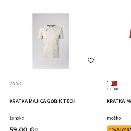
GOBIK
GOBIK
KRATKA MAJICA GOBIK TECH
KRATKA M
žensko
moško
59,00
€
A2U CEN