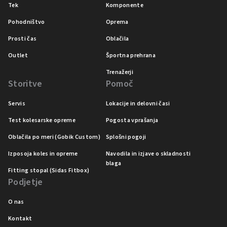
Tek
Komponente
Pohodništvo
Oprema
Prosti čas
Oblačila
Outlet
Športna prehrana
Trenažerji
Storitve
Pomoč
Servis
Lokacije in delovni časi
Test kolesarske opreme
Pogosta vprašanja
Oblačila po meri (Gobik Custom)
Splošni pogoji
Izposoja koles in opreme
Navodila in izjave o skladnosti
blaga
Fitting stopal (Sidas Fitbox)
Podjetje
O nas
Kontakt