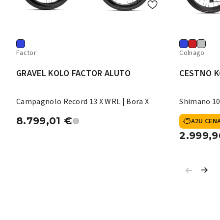
Factor
Colnago
GRAVEL KOLO FACTOR ALUTO
CESTNO K
Campagnolo Record 13 X WRL | Bora X
Shimano 10
8.799,01
€
A2U CEN
2.999,