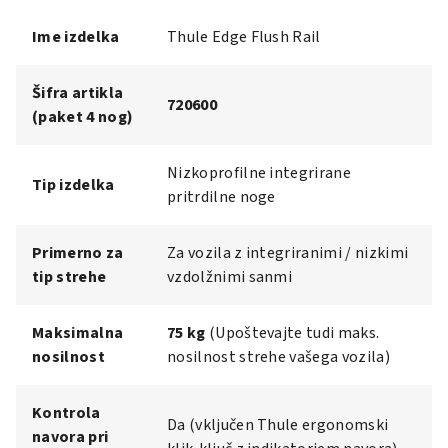
Ime izdelka
Thule Edge Flush Rail
Šifra artikla
720600
(paket 4 nog)
Nizkoprofilne integrirane
Tip izdelka
pritrdilne noge
Primerno za
Za vozila z integriranimi / nizkimi
tip strehe
vzdolžnimi sanmi
Maksimalna
75 kg
(Upoštevajte tudi maks.
nosilnost
nosilnost strehe vašega vozila)
Kontrola
Da (vključen Thule ergonomski
navora pri