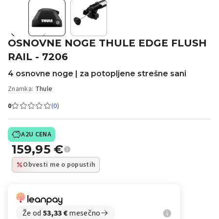
OSNOVNE NOGE THULE EDGE FLUSH
RAIL - 7206
4 osnovne noge | za potopljene strešne sani
Znamka:
Thule
0
(0)
A2U CENA
159,95
€
Obvesti me o popustih
Že od
53,33
€
mesečno