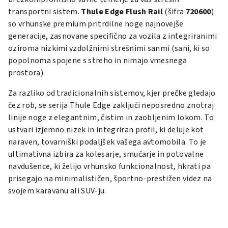
transportni sistem.
Thule Edge Flush Rail
(šifra
720600
)
so vrhunske premium pritrdilne noge najnovejše
generacije, zasnovane specifično za vozila z integriranimi
oziroma nizkimi vzdolžnimi strešnimi sanmi (sani, ki so
popolnoma spojene s streho in nimajo vmesnega
prostora).
Za razliko od tradicionalnih sistemov, kjer prečke gledajo
čez rob, se serija Thule Edge zaključi neposredno znotraj
linije noge z elegantnim, čistim in zaobljenim lokom. To
ustvari izjemno nizek in integriran profil, ki deluje kot
naraven, tovarniški podaljšek vašega avtomobila. To je
ultimativna izbira za kolesarje, smučarje in potovalne
navdušence, ki želijo vrhunsko funkcionalnost, hkrati pa
prisegajo na minimalističen, športno-prestižen videz na
svojem karavanu ali SUV-ju.