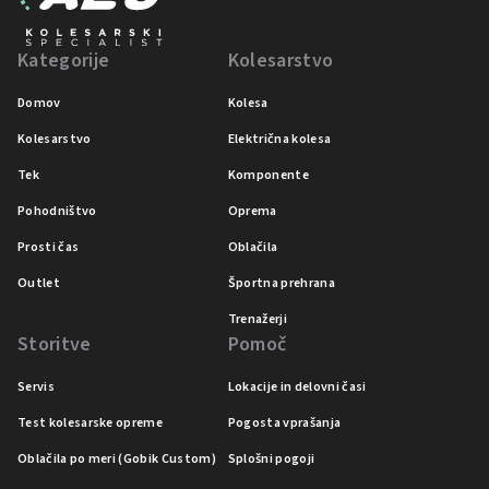
Kategorije
Kolesarstvo
Domov
Kolesa
Kolesarstvo
Električna kolesa
Tek
Komponente
Pohodništvo
Oprema
Prosti čas
Oblačila
Outlet
Športna prehrana
Trenažerji
Storitve
Pomoč
Servis
Lokacije in delovni časi
Test kolesarske opreme
Pogosta vprašanja
Oblačila po meri (Gobik Custom)
Splošni pogoji