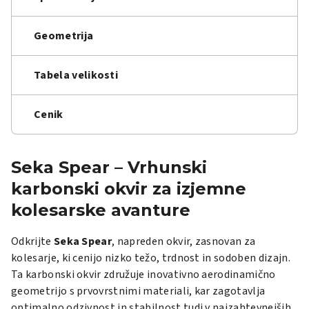
Geometrija
Tabela velikosti
Cenik
Seka Spear – Vrhunski
karbonski okvir za izjemne
kolesarske avanture
Odkrijte
Seka Spear
, napreden okvir, zasnovan za
kolesarje, ki cenijo nizko težo, trdnost in sodoben dizajn.
Ta karbonski okvir združuje inovativno aerodinamično
geometrijo s prvovrstnimi materiali, kar zagotavlja
optimalno odzivnost in stabilnost tudi v najzahtevnejših