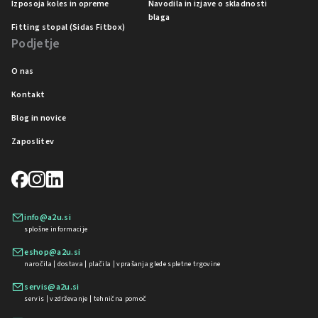
Izposoja koles in opreme
Navodila in izjave o skladnosti
blaga
Fitting stopal (Sidas Fitbox)
Podjetje
O nas
Kontakt
Blog in novice
Zaposlitev
info@a2u.si
splošne informacije
eshop@a2u.si
naročila | dostava | plačila | vprašanja glede spletne trgovine
servis@a2u.si
servis | vzdrževanje | tehnična pomoč