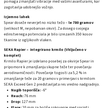
pomaga zmanjšati vibracije med vašimi avanturami, kar
zagotavlja udobnejšo vožnjo.
Izjemno lahek
Spear doseže neverjetno nizko težo –
le 780 gramov
(velikost M, nepobarvan okvir). Za dosego svojega
edinstvenega potenciala je bilo izrezanih 350 kosov
tkanine iz ogljikovih vlaken.
SEKA Rapier – integrirano krmilo (Vključeno v
komplet)
Krmilo Rapier je izdelano posebej za okvirje Spear in
pripomore k zmanjšanju skupne teže ter povečanju
aerodinamičnosti. Povečanje togosti za 5,2 % in
zmanjšanje teže za 20 gramov v primerjavi s krmilom
SEKA Exceed Gen 2 predstavljata res vredno nadgradnjo.
Nagib toporišča:
-6°
Reach:
76 mm
Drop:
127 mm
Flare:
20 mm za boljše rokovanje med sprinti