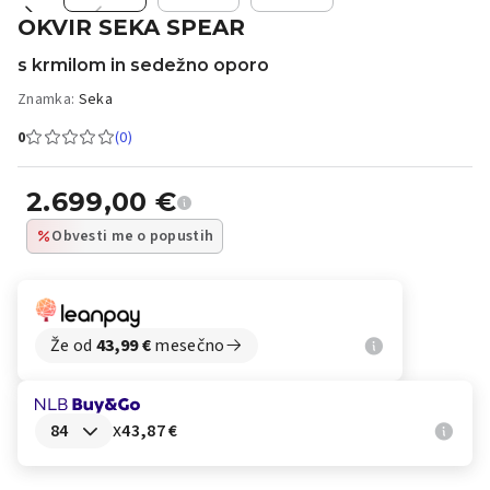
OKVIR SEKA SPEAR
s krmilom in sedežno oporo
Znamka:
Seka
0
(0)
2.699,00
€
Obvesti me o popustih
Že od
43,99
€
mesečno
x
43,87 €