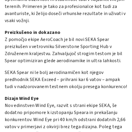
terenih. Primeren je tako za profesionalce kot tudi za
avanturiste, ki želijo doseči vrhunske rezultate in uživati v
vsaki vožnji.
Preizkušeno in dokazano
Z pomočjo ekipe AeroCoach je bil novi SEKA Spear
preizkušen v vetrovniku Silverstone Sporting Hub v
Združenem kraljestvu. Zahvaljujoč strogim testom je bil
Spear optimiziran glede aerodinamike in ultra lahkosti.
SEKA Spear ni le bolj aerodinamičen kot njegov
predhodnik SEKA Exceed – prihrani kar 6 vatov – ampak
tudi v nadzorovanem testnem okolju presega konkurenco!
Dizajn Wind Eye
Nov edinstven Wind Eye, razvit s strani ekipe SEKA, še
dodatno pripomore k izstopanju Speara in prekašanju
konkurentov. Wind Eye pri 40 km/h odstrani dodatnih 2,66
vatov v primerjavi z okvirji brez tega dizajna. Poleg tega