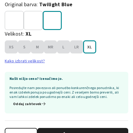
Original barva:
Twilight Blue
Velikost:
XL
XS
S
M
MR
L
LR
XL
Kako izbrati velikost?
Našli nižjo ceno? Izenačimo jo.
Posredujte nam povezavo ali ponudbo konkurenčnega ponudnika, ki
enak izdelek ponuja po ugodnejši ceni. Z veseljem bomo preverili, ali
vam lahko izdelek ponudimo po enaki ali celo ugodnejši ceni.
Oddaj zahtevek