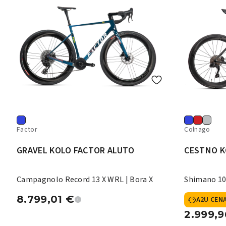
Factor
Colnago
GRAVEL KOLO FACTOR ALUTO
CESTNO K
Campagnolo Record 13 X WRL | Bora X
Shimano 10
8.799,01
€
A2U CEN
2.999,