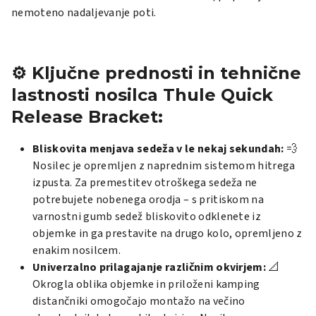
nemoteno nadaljevanje poti.
⚙️ Ključne prednosti in tehnične
lastnosti nosilca Thule Quick
Release Bracket:
Bliskovita menjava sedeža v le nekaj sekundah:
💨
Nosilec je opremljen z naprednim sistemom hitrega
izpusta. Za premestitev otroškega sedeža ne
potrebujete nobenega orodja – s pritiskom na
varnostni gumb sedež bliskovito odklenete iz
objemke in ga prestavite na drugo kolo, opremljeno z
enakim nosilcem.
Univerzalno prilagajanje različnim okvirjem:
📐
Okrogla oblika objemke in priloženi kamping
distančniki omogočajo montažo na večino