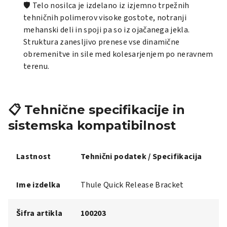
🛡️ Telo nosilca je izdelano iz izjemno trpežnih
tehničnih polimerov visoke gostote, notranji
mehanski deli in spoji pa so iz ojačanega jekla.
Struktura zanesljivo prenese vse dinamične
obremenitve in sile med kolesarjenjem po neravnem
terenu.
📋 Tehnične specifikacije in
sistemska kompatibilnost
Lastnost
Tehnični podatek / Specifikacija
Ime izdelka
Thule Quick Release Bracket
Šifra artikla
100203