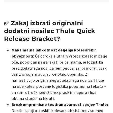
✅ Zakaj izbrati originalni
dodatni nosilec Thule Quick
Release Bracket?
Maksimalna lahkotnost deljenja kolesarskih
obveznosti:
Če otroka zjutraj v vrtec s kolesom pelje
oče, popoldan pa ga iskati pride mama, je logistika
brez dodatnega nosilca nemogoča, saj bi morali vsak
dan z orodjem odvijati celotno objemko. Z
namestitvijo originalnega dodatnega nosilca Thule
na obe kolesi postane logistika popolnoma tekoča –
en sam otroški sedež brez prask in napora služi
obema staršema hkrati.
Brezkompromisno testirana varnost spojev Thule:
Nosilni spoji otroških kolesarskih sistemov so med