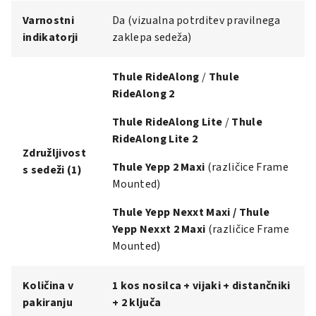
Varnostni
Da (vizualna potrditev pravilnega
indikatorji
zaklepa sedeža)
Thule RideAlong
/
Thule
RideAlong 2
Thule RideAlong Lite
/
Thule
RideAlong Lite 2
Združljivost
Thule Yepp 2 Maxi
(različice Frame
s sedeži (1)
Mounted)
Thule Yepp Nexxt Maxi
/
Thule
Yepp Nexxt 2 Maxi
(različice Frame
Mounted)
Količina v
1 kos nosilca + vijaki + distančniki
pakiranju
+ 2 ključa