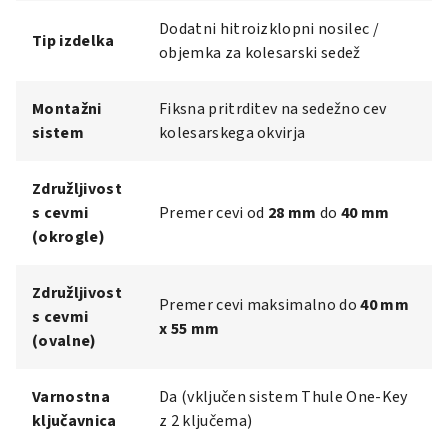
Dodatni hitroizklopni nosilec /
Tip izdelka
objemka za kolesarski sedež
Montažni
Fiksna pritrditev na sedežno cev
sistem
kolesarskega okvirja
Združljivost
s cevmi
Premer cevi od
28 mm
do
40 mm
(okrogle)
Združljivost
Premer cevi maksimalno do
40 mm
s cevmi
x 55 mm
(ovalne)
Varnostna
Da (vključen sistem Thule One-Key
ključavnica
z 2 ključema)