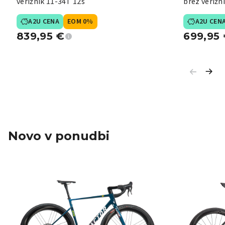
verižnik 11-34T 12s
brez verižn
A2U CENA
EOM 0%
A2U CEN
839,95
€
699,95
Novo v ponudbi