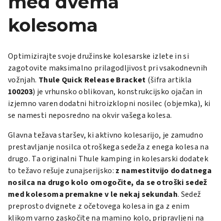
med dvema
kolesoma
Optimizirajte svoje družinske kolesarske izlete in si
zagotovite maksimalno prilagodljivost pri vsakodnevnih
vožnjah.
Thule Quick Release Bracket
(šifra artikla
100203
) je vrhunsko oblikovan, konstrukcijsko ojačan in
izjemno varen dodatni hitroizklopni nosilec (objemka), ki
se namesti neposredno na okvir vašega kolesa.
Glavna težava staršev, ki aktivno kolesarijo, je zamudno
prestavljanje nosilca otroškega sedeža z enega kolesa na
drugo. Ta originalni Thule kamping in kolesarski dodatek
to težavo rešuje zunajserijsko:
z namestitvijo dodatnega
nosilca na drugo kolo omogočite, da se otroški sedež
med kolesoma premakne v le nekaj sekundah
. Sedež
preprosto dvignete z očetovega kolesa in ga z enim
klikom varno zaskočite na mamino kolo, pripravljeni na