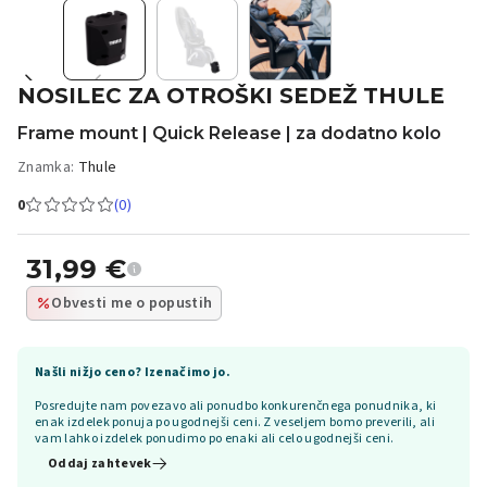
NOSILEC ZA OTROŠKI SEDEŽ THULE
Frame mount | Quick Release | za dodatno kolo
Znamka:
Thule
0
(0)
31,99
€
Obvesti me o popustih
Našli nižjo ceno? Izenačimo jo.
Posredujte nam povezavo ali ponudbo konkurenčnega ponudnika, ki
enak izdelek ponuja po ugodnejši ceni. Z veseljem bomo preverili, ali
vam lahko izdelek ponudimo po enaki ali celo ugodnejši ceni.
Oddaj zahtevek