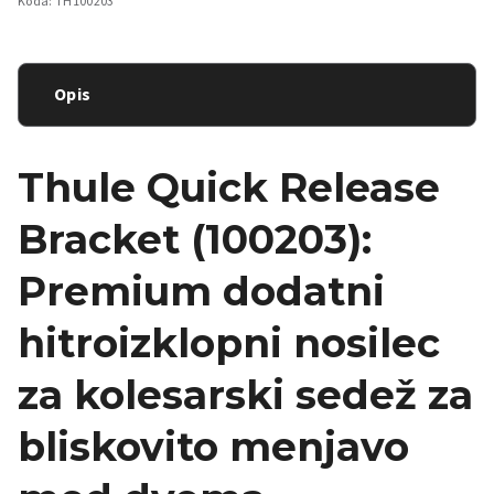
Koda:
TH100203
Opis
Thule Quick Release
Bracket (100203):
Premium dodatni
hitroizklopni nosilec
za kolesarski sedež za
bliskovito menjavo