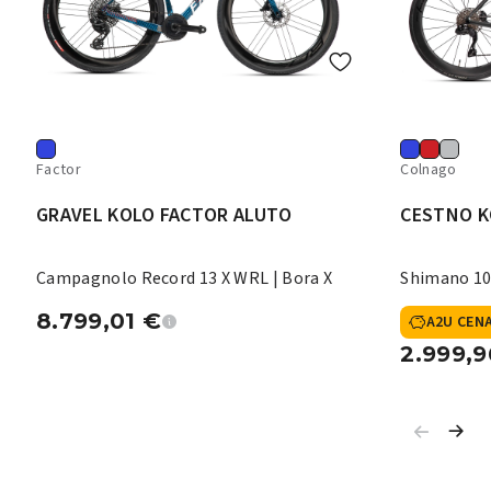
Factor
Colnago
GRAVEL KOLO FACTOR ALUTO
CESTNO K
Campagnolo Record 13 X WRL | Bora X
Shimano 10
8.799,01
€
A2U CEN
2.999,