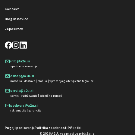
Kontakt
Blog in novice
Zaposlitev
info@a2u.si
splošne informacije
eshop@a2u.si
naročila | dostava | plačila | vprašanja glede spletne trgovine
servis@a2u.si
servis | vzdrževanje | tehnična pomoč
podpora@a2u.si
reklamacije | garancije
Pogoji poslovanja
Politika zasebnosti
Piškotki
© 2026 A2U, vse pravice pridržane.