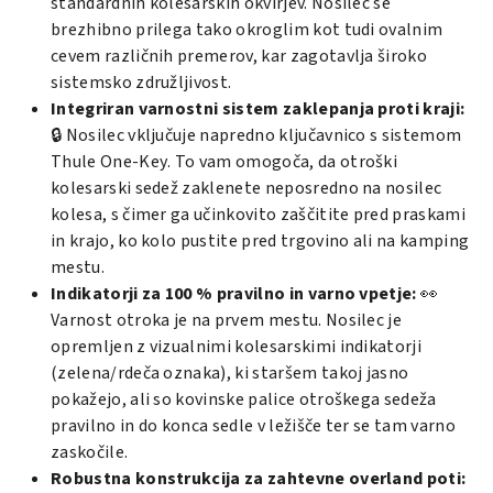
standardnih kolesarskih okvirjev. Nosilec se
brezhibno prilega tako okroglim kot tudi ovalnim
cevem različnih premerov, kar zagotavlja široko
sistemsko združljivost.
Integriran varnostni sistem zaklepanja proti kraji:
🔒 Nosilec vključuje napredno ključavnico s sistemom
Thule One-Key
. To vam omogoča, da otroški
kolesarski sedež zaklenete neposredno na nosilec
kolesa, s čimer ga učinkovito zaščitite pred praskami
in krajo, ko kolo pustite pred trgovino ali na kamping
mestu.
Indikatorji za 100 % pravilno in varno vpetje:
👀
Varnost otroka je na prvem mestu. Nosilec je
opremljen z vizualnimi kolesarskimi indikatorji
(zelena/rdeča oznaka), ki staršem takoj jasno
pokažejo, ali so kovinske palice otroškega sedeža
pravilno in do konca sedle v ležišče ter se tam varno
zaskočile.
Robustna konstrukcija za zahtevne overland poti: