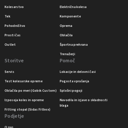
Kolesarstvo
Električna kolesa
Tek
Komponente
Pohodništvo
Oprema
Prosti čas
Oblačila
Outlet
Športna prehrana
Trenažerji
Storitve
Pomoč
Servis
Lokacije in delovni časi
Test kolesarske opreme
Pogosta vprašanja
Oblačila po meri (Gobik Custom)
Splošni pogoji
Izposoja koles in opreme
Navodila in izjave o skladnosti
blaga
Fitting stopal (Sidas Fitbox)
Podjetje
O nas