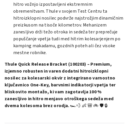
hitro vožnjo izpostavljeni ekstremnim
obremenitvam. Thule v svojem
Test Centru
ta
hitroizklopni nosilec podvrže najstrožjim dinamičnim
preizkusom na tisoče kilometrov. Mehanizem
zanesljivo drži težo otroka in sedeža ter preprečuje
popuščanje vpetja tudi med hitrim kolesarjenjem po
kamping makadamu, gozdnih poteh ali čez visoke
mestne robnike.
Thule Quick Release Bracket (100203) – Premium,
izjemno robusten in varen dodatni hitroizklopni
nosilec za kolesarski okvir z integrirano varnostno
ključavnico One-Key, barvnimi indikatorji vpetja ter
bliskovito montažo, ki vam zagotavlja 100 %
zanesljivo in hitro menjavo otroškega sedeža med
dvema kolesoma brez orodja.
🏎️💨 👶 🎒 🚲 🛡️ 🔒