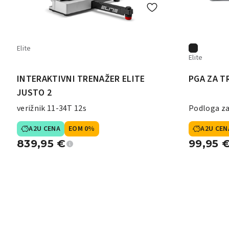
Elite
Elite
INTERAKTIVNI TRENAŽER ELITE
PGA ZA T
JUSTO 2
verižnik 11-34T 12s
Podloga za
A2U CENA
EOM 0%
A2U CEN
839,95
€
99,95