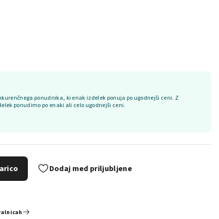
kurenčnega ponudnika, ki enak izdelek ponuja po ugodnejši ceni. Z
delek ponudimo po enaki ali celo ugodnejši ceni.
arico
Dodaj med priljubljene
valnicah