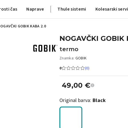
rosti čas
Naprave
Thule sistemi
Kolesarski serv
OGAVČKI GOBIK KABA 2.0
NOGAVČKI GOBIK 
termo
Znamka:
GOBIK
0
(0)
49,00
€
Original barva:
Black