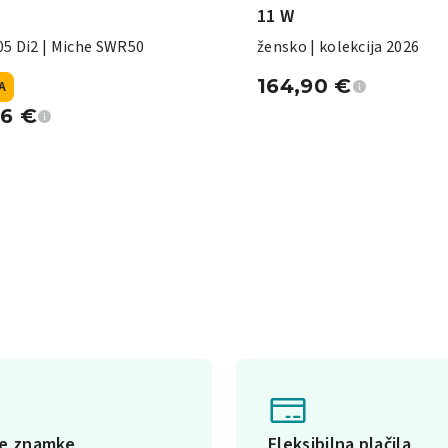
11 W
5 Di2 | Miche SWR50
žensko | kolekcija 2026
164,90
€
A
96
€
ke znamke
Fleksibilna plačila