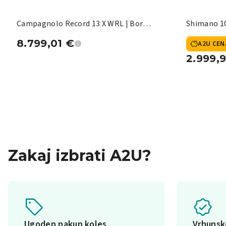
Campagnolo Record 13 X WRL | Bora
Shimano 10
X
8.799,01
€
A2U CEN
2.999,
Zakaj izbrati A2U?
Ugoden nakup koles
Vrhuns