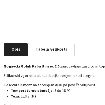
Opis
Tabela velikosti
Nogavčki Gobik Kaba Unisex 2.0
zagotavljajo zaščito in to
Silikonski zgornji trak nudi boljši oprijem okoli stegna.
Odsevni element na spodnjem delu pa poveča vidljivost.
Temperaturno območje:
8 do 18 ºC
Teža:
120 g (M)