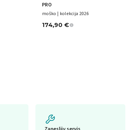
PRO
moško | kolekcija 2026
174,90
€
Zanesljiv servis