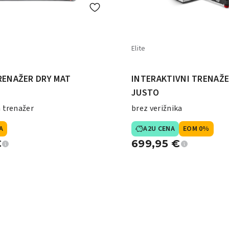
Elite
RENAŽER DRY MAT
INTERAKTIVNI TRENAŽE
JUSTO
 trenažer
brez verižnika
A
A2U CENA
EOM 0%
€
699,95
€