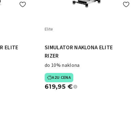
Elite
R ELITE
SIMULATOR NAKLONA ELITE
RIZER
do 10% naklona
A2U CENA
619,95
€