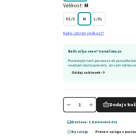
Velikost:
M
XS/S
M
L/XL
Kako izbrati velikost?
Našli nižjo ceno? Izenačimo jo.
Posredujte nam povezavo ali ponudbo kon
veseljem bomo preverili, ali vam lahko iz
Oddaj zahtevek
Dodaj v koš
Dostava: 1-8 delovnih dni
Na zalogi
Preveri zalogo v poslo