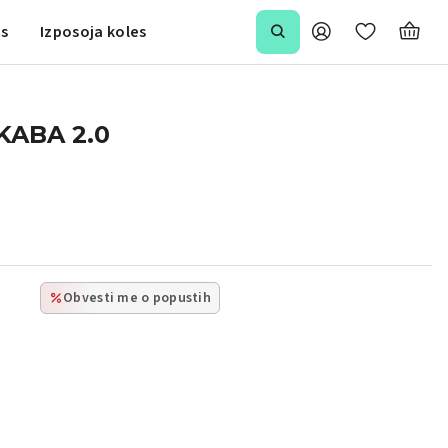
is
Izposoja koles
KABA 2.0
Obvesti me o popustih