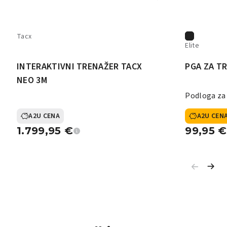
Tacx
Elite
INTERAKTIVNI TRENAŽER TACX
PGA ZA T
NEO 3M
Podloga za
A2U CENA
A2U CEN
1.799,95
€
99,95
€