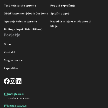
Test kolesarske opreme
Pogosta vprašanja
Oblačila po meri (Gobik Custom)
Splošni pogoji
Izposoja koles in opreme
Navodila in izjave o skladnosti
blaga
Fitting stopal (Sidas Fitbox)
Podjetje
O nas
Kontakt
Blog in novice
Zaposlitev
info@a2u.si
splošne informacije
eshop@a2u.si