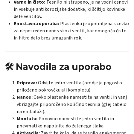
Varno in čisto:
Tesnilo ni strupeno, je na vodni osnovi
in vsebuje antikorozijske dodatke, ki ščitijo kovinske
dele ventilov.
Enostavna uporaba:
Plastenka je opremljena s cevko
za neposreden nanos skozi ventil, kar omogoča čisto
in hitro delo brez umazanih rok.
🛠️ Navodila za uporabo
Priprava:
Odvijte jedro ventila (orodje je pogosto
priloženo pokrovčku ali kompletu).
Nanos:
Cevko plastenke namestite na ventil in vanj
vbrizgajte priporočeno količino tesnila (glej tabelo
na embalaži).
Montaža:
Ponovno namestite jedro ventila in
pnevmatiko napolnite do želenega tlaka.
Aktivacija:
Zavrtite kolo, da se tesnilo enakomerno