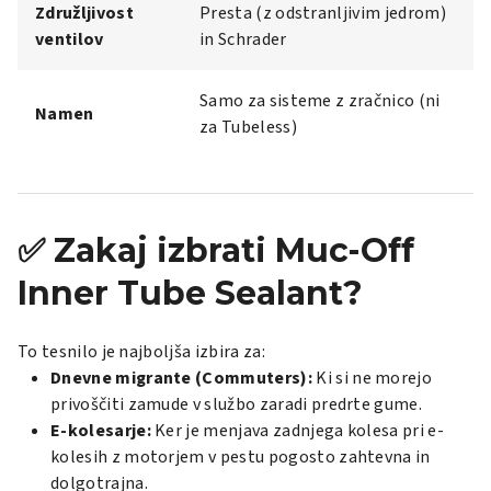
Združljivost
Presta (z odstranljivim jedrom)
ventilov
in Schrader
Samo za sisteme z zračnico (ni
Namen
za Tubeless)
✅ Zakaj izbrati Muc-Off
Inner Tube Sealant?
To tesnilo je najboljša izbira za:
Dnevne migrante (Commuters):
Ki si ne morejo
privoščiti zamude v službo zaradi predrte gume.
E-kolesarje:
Ker je menjava zadnjega kolesa pri e-
kolesih z motorjem v pestu pogosto zahtevna in
dolgotrajna.