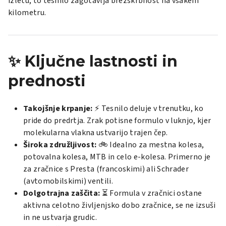
izletu, to tesnilo zagotavlja brezskrbnost na vsakem
kilometru.
✨ Ključne lastnosti in
prednosti
Takojšnje krpanje:
⚡ Tesnilo deluje v trenutku, ko
pride do predrtja. Zrak potisne formulo v luknjo, kjer
molekularna vlakna ustvarijo trajen čep.
Široka združljivost:
🚲 Idealno za mestna kolesa,
potovalna kolesa, MTB in celo e-kolesa. Primerno je
za zračnice s Presta (francoskimi) ali Schrader
(avtomobilskimi) ventili.
Dolgotrajna zaščita:
⏳ Formula v zračnici ostane
aktivna celotno življenjsko dobo zračnice, se ne izsuši
in ne ustvarja grudic.