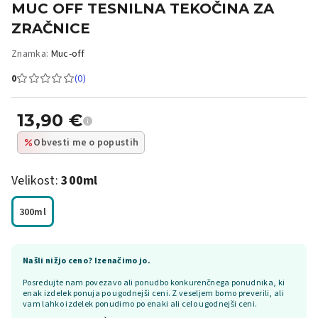
MUC OFF TESNILNA TEKOČINA ZA
ZRAČNICE
Znamka:
Muc-off
0
(0)
13,90
€
Obvesti me o popustih
Velikost:
300ml
300ml
Našli nižjo ceno? Izenačimo jo.
Posredujte nam povezavo ali ponudbo konkurenčnega ponudnika, ki
enak izdelek ponuja po ugodnejši ceni. Z veseljem bomo preverili, ali
vam lahko izdelek ponudimo po enaki ali celo ugodnejši ceni.