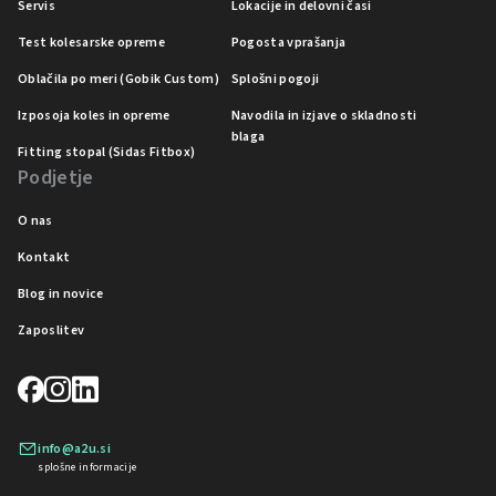
Servis
Lokacije in delovni časi
Test kolesarske opreme
Pogosta vprašanja
Oblačila po meri (Gobik Custom)
Splošni pogoji
Izposoja koles in opreme
Navodila in izjave o skladnosti
blaga
Fitting stopal (Sidas Fitbox)
Podjetje
O nas
Kontakt
Blog in novice
Zaposlitev
info@a2u.si
splošne informacije