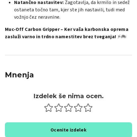
Natančno nastavitev:
Zagotavlja, da krmilo in sedež
ostaneta točno tam, kjer ste jih nastavili, tudi med
vožnjo čez neravnine.
Muc-Off Carbon Gripper – Ker vaša karbonska oprema
zasluži varno in trdno namestitev brez tveganja!
⚡🚲
Mnenja
Izdelek še nima ocen.
Ocenite izdelek