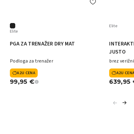
Elite
Elite
PGA ZA TRENAŽER DRY MAT
INTERAKT
JUSTO
Podloga za trenažer
brez verižn
A2U CENA
A2U CEN
99,95
€
639,95