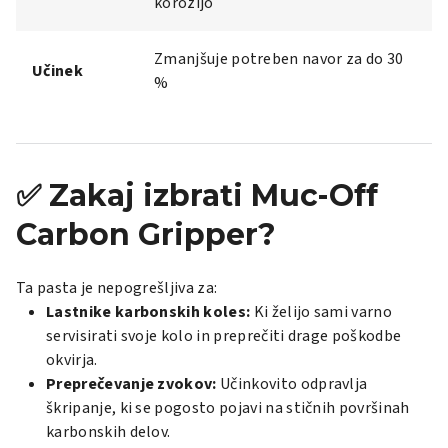
korozijo
Zmanjšuje potreben navor za do 30
Učinek
%
✅ Zakaj izbrati Muc-Off
Carbon Gripper?
Ta pasta je nepogrešljiva za:
Lastnike karbonskih koles:
Ki želijo sami varno
servisirati svoje kolo in preprečiti drage poškodbe
okvirja.
Preprečevanje zvokov:
Učinkovito odpravlja
škripanje, ki se pogosto pojavi na stičnih površinah
karbonskih delov.