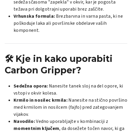
sedeža sčasoma "zapekla" v okvir, kar je pogosta
težava pri dolgotrajni uporabi brez zaščite.
Vrhunska formula:
Brezbarvna in varna pasta, ki ne
poškoduje laka ali površinske obdelave vaših
komponent.
🛠️ Kje in kako uporabiti
Carbon Gripper?
Sedežna opora:
Nanesite tanek sloj na del opore, ki
vstopi v okvir kolesa.
Krmilo in nosilec krmila:
Nanesite na stično površino
med krmilom in nosilcem (fajfo) pred zategovanjem
vijakov.
Navodilo:
Vedno uporabljajte v kombinaciji z
momentnim ključem
, da dosežete točen navor, ki ga