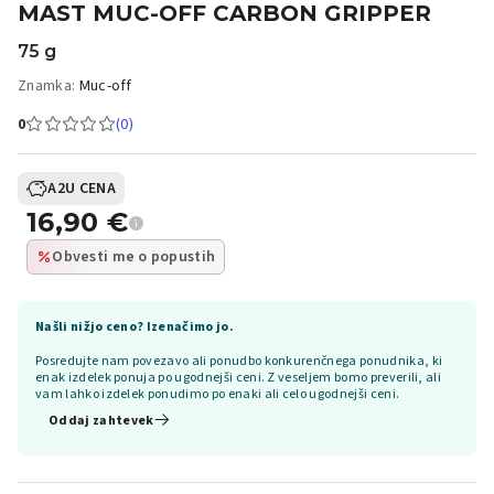
MAST MUC-OFF CARBON GRIPPER
75 g
Znamka:
Muc-off
0
(0)
A2U CENA
16,90
€
Obvesti me o popustih
Našli nižjo ceno? Izenačimo jo.
Posredujte nam povezavo ali ponudbo konkurenčnega ponudnika, ki
enak izdelek ponuja po ugodnejši ceni. Z veseljem bomo preverili, ali
vam lahko izdelek ponudimo po enaki ali celo ugodnejši ceni.
Oddaj zahtevek