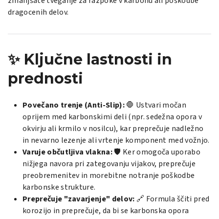
zmanjšate tveganje za razpoke v karbonu ali poškodbe
dragocenih delov.
✨ Ključne lastnosti in
prednosti
Povečano trenje (Anti-Slip):
🛑 Ustvari močan
oprijem med karbonskimi deli (npr. sedežna opora v
okvirju ali krmilo v nosilcu), kar preprečuje nadležno
in nevarno lezenje ali vrtenje komponent med vožnjo.
Varuje občutljiva vlakna:
🛡️ Ker omogoča uporabo
nižjega navora pri zategovanju vijakov, preprečuje
preobremenitev in morebitne notranje poškodbe
karbonske strukture.
Preprečuje "zavarjenje" delov:
🔗 Formula ščiti pred
korozijo in preprečuje, da bi se karbonska opora