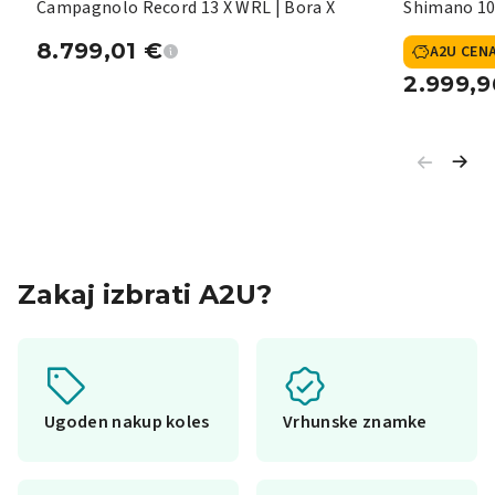
Campagnolo Record 13 X WRL | Bora X
Shimano 10
8.799,01
€
A2U CEN
2.999,
Zakaj izbrati A2U?
Ugoden nakup koles
Vrhunske znamke