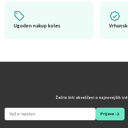
Ugoden nakup koles
Vrhuns
Želite biti obveščeni o najnovejših iz
Prijava