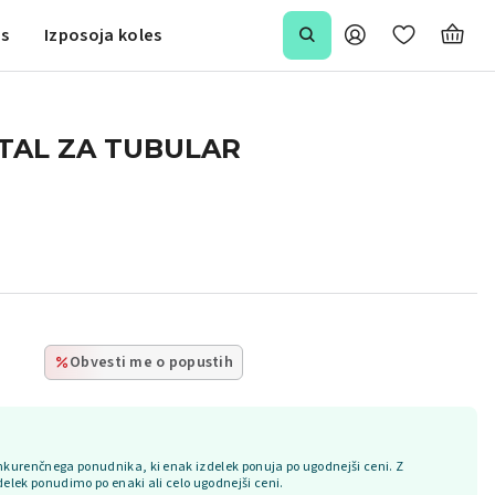
is
Izposoja koles
TAL ZA TUBULAR
Obvesti me o popustih
kurenčnega ponudnika, ki enak izdelek ponuja po ugodnejši ceni. Z
delek ponudimo po enaki ali celo ugodnejši ceni.