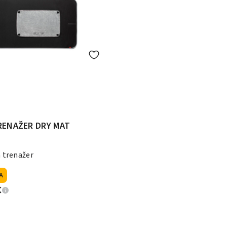
RENAŽER DRY MAT
 trenažer
A
€