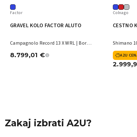
Factor
Colnago
GRAVEL KOLO FACTOR ALUTO
CESTNO 
Campagnolo Record 13 X WRL | Bora
Shimano 10
X
8.799,01
€
A2U CEN
2.999,
Zakaj izbrati A2U?