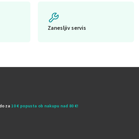
Zanesljiv servis
odo za
10 € popusta ob nakupu nad 80 €!