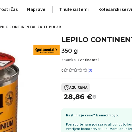
rosti čas
Naprave
Thule sistemi
Kolesarski serv
PILO CONTINENTAL ZA TUBULAR
LEPILO CONTINEN
350 g
Znamka:
Continental
0
(0)
A2U CENA
28,86
€
Našli nižjo ceno? Izenačimo jo.
Posredujte nam povezavo ali ponudbo kon
veseljem bomo preverili, ali vam lahko iz