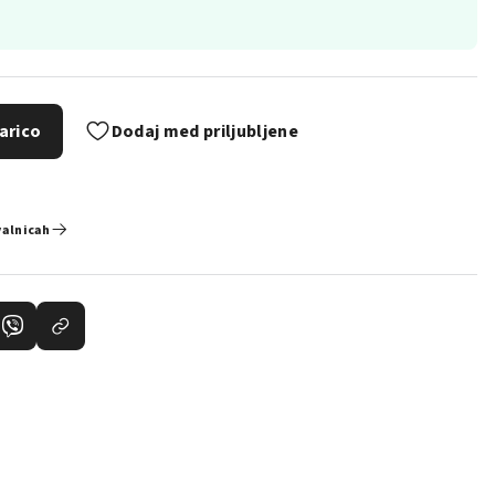
arico
Dodaj med priljubljene
valnicah