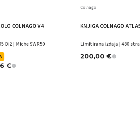
Colnago
KOLO COLNAGO V4
KNJIGA COLNAGO ATLA
5 Di2 | Miche SWR50
Limitirana izdaja | 480 stra
200,00
€
A
96
€