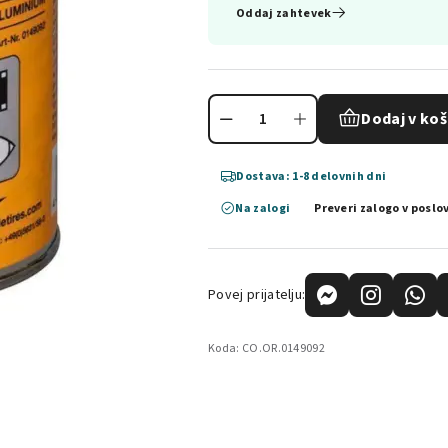
Oddaj zahtevek
Dodaj v koš
Dostava: 1-8 delovnih dni
Na zalogi
Preveri zalogo v poslo
Povej prijatelju:
Koda:
CO.OR.0149092