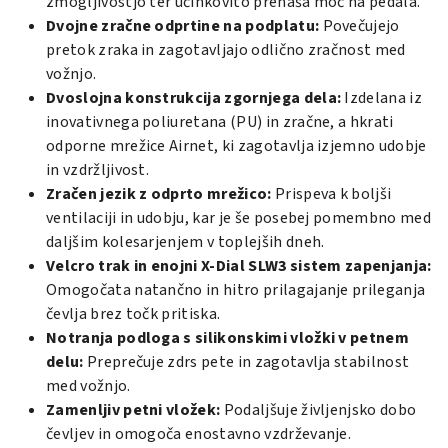
zmogljivostjo ter učinkovito prenaša moč na pedala.
Dvojne zračne odprtine na podplatu:
Povečujejo
pretok zraka in zagotavljajo odlično zračnost med
vožnjo.
Dvoslojna konstrukcija zgornjega dela:
Izdelana iz
inovativnega poliuretana (PU) in zračne, a hkrati
odporne mrežice Airnet, ki zagotavlja izjemno udobje
in vzdržljivost.
Zračen jezik z odprto mrežico:
Prispeva k boljši
ventilaciji in udobju, kar je še posebej pomembno med
daljšim kolesarjenjem v toplejših dneh.
Velcro trak in enojni X-Dial SLW3 sistem zapenjanja:
Omogočata natančno in hitro prilagajanje prileganja
čevlja brez točk pritiska.
Notranja podloga s silikonskimi vložki v petnem
delu:
Preprečuje zdrs pete in zagotavlja stabilnost
med vožnjo.
Zamenljiv petni vložek:
Podaljšuje življenjsko dobo
čevljev in omogoča enostavno vzdrževanje.