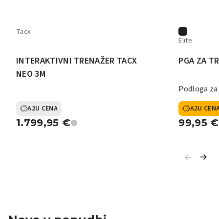
Tacx
Elite
INTERAKTIVNI TRENAŽER TACX
PGA ZA T
NEO 3M
Podloga za
A2U CENA
A2U CEN
1.799,95
€
99,95
€