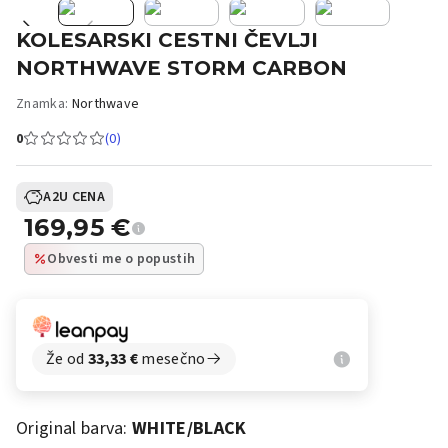
KOLESARSKI CESTNI ČEVLJI
NORTHWAVE STORM CARBON
Znamka:
Northwave
0
(0)
A2U CENA
169,95
€
Obvesti me o popustih
Že od
33,33
€
mesečno
Original barva:
WHITE/BLACK