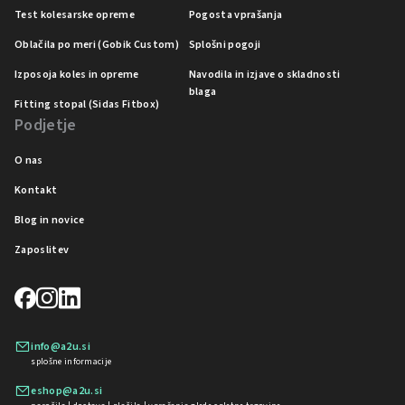
Test kolesarske opreme
Pogosta vprašanja
Oblačila po meri (Gobik Custom)
Splošni pogoji
Izposoja koles in opreme
Navodila in izjave o skladnosti
blaga
Fitting stopal (Sidas Fitbox)
Podjetje
O nas
Kontakt
Blog in novice
Zaposlitev
info@a2u.si
splošne informacije
eshop@a2u.si