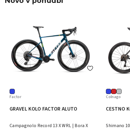
Novo v ponudbi
Factor
Colnago
GRAVEL KOLO FACTOR ALUTO
CESTNO K
Campagnolo Record 13 X WRL | Bora X
Shimano 10