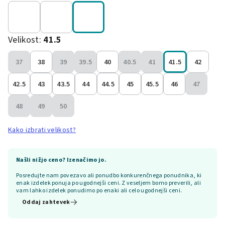
Velikost:
41.5
37
38
39
39.5
40
40.5
41
41.5
42
42.5
43
43.5
44
44.5
45
45.5
46
47
48
49
50
Kako izbrati velikost?
Našli nižjo ceno? Izenačimo jo.
Posredujte nam povezavo ali ponudbo konkurenčnega ponudnika, ki
enak izdelek ponuja po ugodnejši ceni. Z veseljem bomo preverili, ali
vam lahko izdelek ponudimo po enaki ali celo ugodnejši ceni.
Oddaj zahtevek