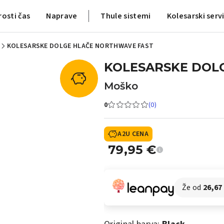
rosti čas
Naprave
Thule sistemi
Kolesarski serv
KOLESARSKE DOLGE HLAČE NORTHWAVE FAST
KOLESARSKE DOL
Moško
0
(0)
A2U CENA
79,95
€
Že od
26,67