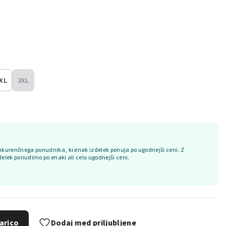
XL
3XL
kurenčnega ponudnika, ki enak izdelek ponuja po ugodnejši ceni. Z
delek ponudimo po enaki ali celo ugodnejši ceni.
arico
Dodaj med priljubljene