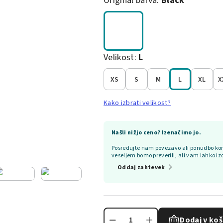
Original barva:
Black
Velikost:
L
XS
S
M
L
XL
X
Kako izbrati velikost?
Našli nižjo ceno? Izenačimo jo.
Posredujte nam povezavo ali ponudbo kon
veseljem bomo preverili, ali vam lahko iz
Oddaj zahtevek
Dodaj v koš