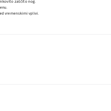
inkovito zaščito nog.
enu.
red vremenskimi vplivi.