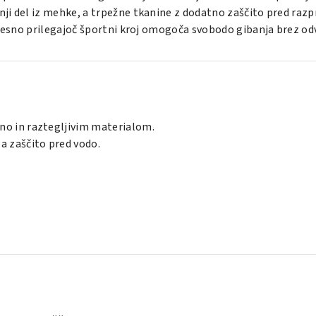
ji del iz mehke, a trpežne tkanine z dodatno zaščito pred razp
 Tesno prilegajoč športni kroj omogoča svobodo gibanja brez od
no in raztegljivim materialom.
a zaščito pred vodo.