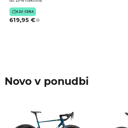
do 10% naklona
A2U CENA
619,95
€
Novo v ponudbi