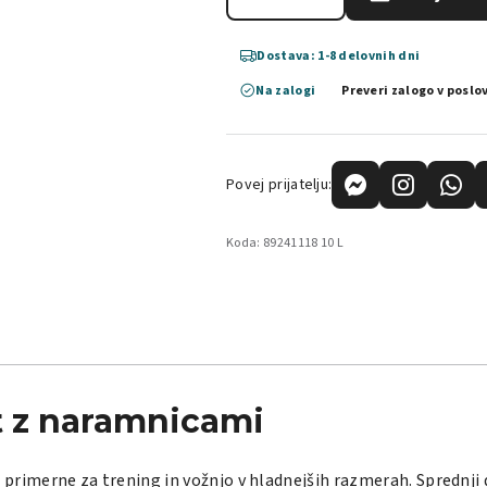
Dostava: 1-8 delovnih dni
Na zalogi
Preveri zalogo v poslo
Povej prijatelju:
Koda:
89241118 10 L
 z naramnicami
 primerne za trening in vožnjo v hladnejših razmerah. Sprednji