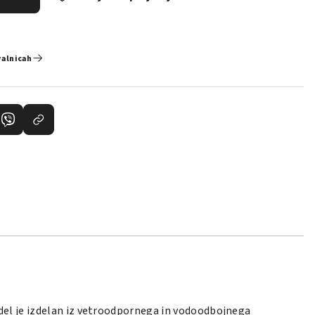
valnicah
 del je izdelan iz vetroodpornega in vodoodbojnega