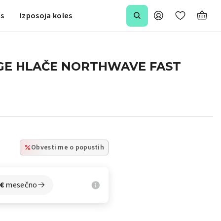
is
Izposoja koles
GE HLAČE NORTHWAVE FAST
Obvesti me o popustih
€
mesečno