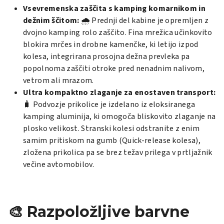
Vsevremenska zaščita s kamping komarnikom in
dežnim ščitom:
🌧️ Prednji del kabine je opremljen z
dvojno kamping rolo zaščito. Fina mrežica učinkovito
blokira mrčes in drobne kamenčke, ki letijo izpod
kolesa, integrirana prosojna dežna prevleka pa
popolnoma zaščiti otroke pred nenadnim nalivom,
vetrom ali mrazom.
Ultra kompaktno zlaganje za enostaven transport:
🧳 Podvozje prikolice je izdelano iz eloksiranega
kamping aluminija, ki omogoča bliskovito zlaganje na
plosko velikost. Stranski kolesi odstranite z enim
samim pritiskom na gumb (
Quick-release kolesa
),
zložena prikolica pa se brez težav prilega v prtljažnik
večine avtomobilov.
🎨 Razpoložljive barvne