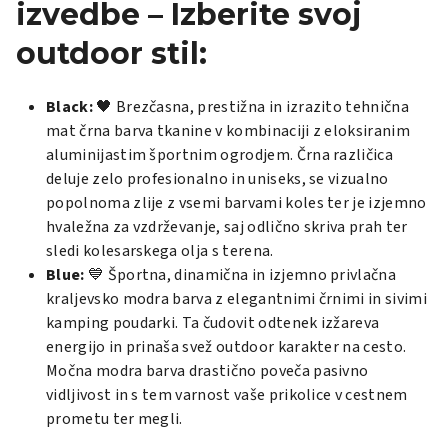
izvedbe – Izberite svoj
outdoor stil:
Black:
🖤 Brezčasna, prestižna in izrazito tehnična
mat črna barva tkanine v kombinaciji z eloksiranim
aluminijastim športnim ogrodjem. Črna različica
deluje zelo profesionalno in uniseks, se vizualno
popolnoma zlije z vsemi barvami koles ter je izjemno
hvaležna za vzdrževanje, saj odlično skriva prah ter
sledi kolesarskega olja s terena.
Blue:
💙 Športna, dinamična in izjemno privlačna
kraljevsko modra barva z elegantnimi črnimi in sivimi
kamping poudarki. Ta čudovit odtenek izžareva
energijo in prinaša svež outdoor karakter na cesto.
Močna modra barva drastično poveča pasivno
vidljivost in s tem varnost vaše prikolice v cestnem
prometu ter megli.