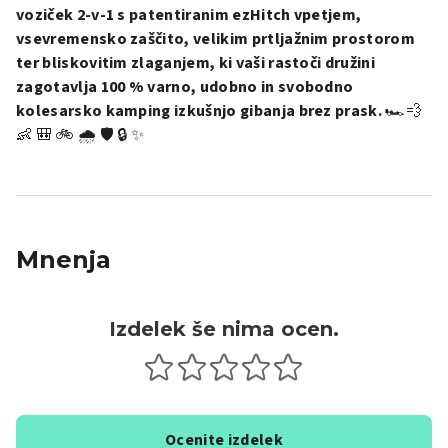
voziček 2-v-1 s patentiranim ezHitch vpetjem,
vsevremensko zaščito, velikim prtljažnim prostorom
ter bliskovitim zlaganjem, ki vaši rastoči družini
zagotavlja 100 % varno, udobno in svobodno
kolesarsko kamping izkušnjo gibanja brez prask.
🏎️💨
👶 🎒 🚲 🌧️ 🛡️ 🔒 ✨
Mnenja
Izdelek še nima ocen.
Ocenite izdelek