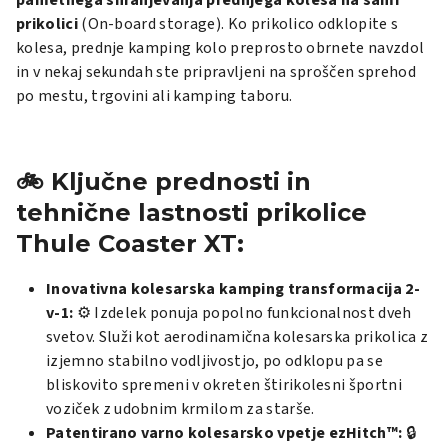
pametnega shranjevanja prednjega kolesa na sami
prikolici
(
On-board storage
). Ko prikolico odklopite s
kolesa, prednje kamping kolo preprosto obrnete navzdol
in v nekaj sekundah ste pripravljeni na sproščen sprehod
po mestu, trgovini ali kamping taboru.
🚲 Ključne prednosti in
tehnične lastnosti prikolice
Thule Coaster XT:
Inovativna kolesarska kamping transformacija 2-
v-1:
⚙️ Izdelek ponuja popolno funkcionalnost dveh
svetov. Služi kot aerodinamična kolesarska prikolica z
izjemno stabilno vodljivostjo, po odklopu pa se
bliskovito spremeni v okreten štirikolesni športni
voziček z udobnim krmilom za starše.
Patentirano varno kolesarsko vpetje ezHitch™:
🔒