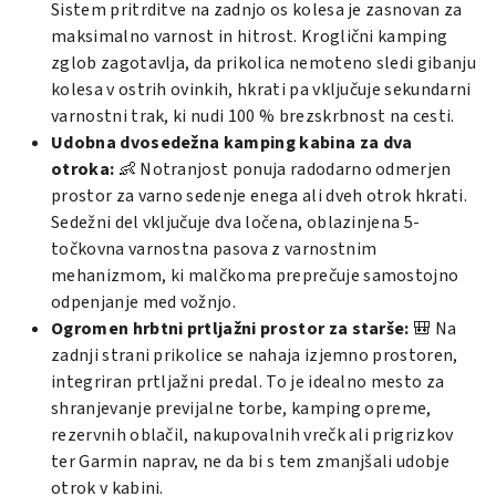
Sistem pritrditve na zadnjo os kolesa je zasnovan za
maksimalno varnost in hitrost. Kroglični kamping
zglob zagotavlja, da prikolica nemoteno sledi gibanju
kolesa v ostrih ovinkih, hkrati pa vključuje sekundarni
varnostni trak, ki nudi 100 % brezskrbnost na cesti.
Udobna dvosedežna kamping kabina za dva
otroka:
👶 Notranjost ponuja radodarno odmerjen
prostor za varno sedenje enega ali dveh otrok hkrati.
Sedežni del vključuje dva ločena, oblazinjena 5-
točkovna varnostna pasova z varnostnim
mehanizmom, ki malčkoma preprečuje samostojno
odpenjanje med vožnjo.
Ogromen hrbtni prtljažni prostor za starše:
🎒 Na
zadnji strani prikolice se nahaja izjemno prostoren,
integriran prtljažni predal. To je idealno mesto za
shranjevanje previjalne torbe, kamping opreme,
rezervnih oblačil, nakupovalnih vrečk ali prigrizkov
ter Garmin naprav, ne da bi s tem zmanjšali udobje
otrok v kabini.