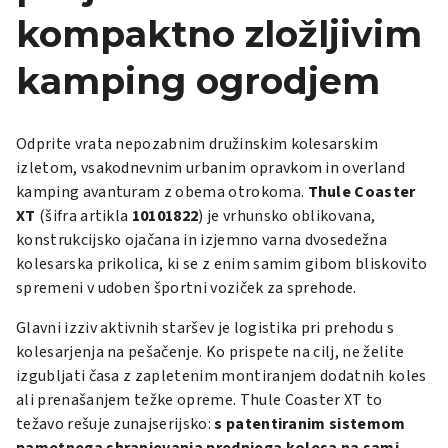
kompaktno zložljivim
kamping ogrodjem
Odprite vrata nepozabnim družinskim kolesarskim
izletom, vsakodnevnim urbanim opravkom in overland
kamping avanturam z obema otrokoma.
Thule Coaster
XT
(šifra artikla
10101822
) je vrhunsko oblikovana,
konstrukcijsko ojačana in izjemno varna dvosedežna
kolesarska prikolica, ki se z enim samim gibom bliskovito
spremeni v udoben športni voziček za sprehode.
Glavni izziv aktivnih staršev je logistika pri prehodu s
kolesarjenja na pešačenje. Ko prispete na cilj, ne želite
izgubljati časa z zapletenim montiranjem dodatnih koles
ali prenašanjem težke opreme. Thule Coaster XT to
težavo rešuje zunajserijsko:
s patentiranim sistemom