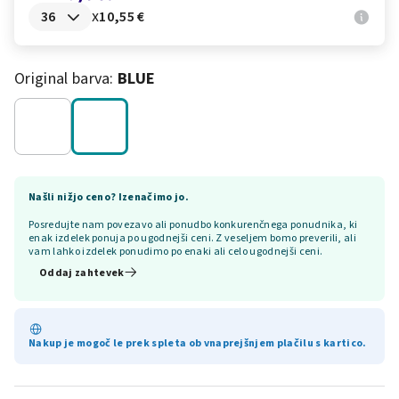
x
10,55 €
Original barva:
BLUE
Našli nižjo ceno? Izenačimo jo.
Posredujte nam povezavo ali ponudbo konkurenčnega ponudnika, ki
enak izdelek ponuja po ugodnejši ceni. Z veseljem bomo preverili, ali
vam lahko izdelek ponudimo po enaki ali celo ugodnejši ceni.
Oddaj zahtevek
Nakup je mogoč le prek spleta ob vnaprejšnjem plačilu s kartico.