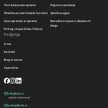
Test kolesarske opreme
Pogosta vprašanja
Oblačila po meri (Gobik Custom)
Splošni pogoji
Izposoja koles in opreme
Navodila in izjave o skladnosti
blaga
Fitting stopal (Sidas Fitbox)
Podjetje
O nas
Kontakt
Blog in novice
Zaposlitev
info@a2u.si
splošne informacije
eshop@a2u.si