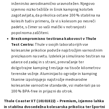
inženirsko aerodinamično uravnotežen. Njegovo
izjemno nizko težišče in širok kamping kolotek
zagotavljata, da prikolica ostane 100 % stabilna na
kolesih tudi v primeru, če vi s kolesom po nesreči
padete, s čimer so vaši malčki v notranjosti
popolnoma zaščiteni.
Brezkompromisno testirana kakovost v Thule
Test Centru:
Thule v svojih laboratorijih vse
kolesarske prikolice podvrže najstrožjim varnostnim
preizkusom na svetu. Izdelek je simulirano testiran na
udarce od zadaj in s strani, prevračanje ter
dolgotrajne kamping tresljaje na tisoče kilometrov
terenske vožnje. Aluminijasto ogrodje in kamping
tkanine izpolnjujejo najstrožje mednarodne
kolesarske varnostne standarde, vsi materiali pa so
100 % BPA-free in prijazni do otrok.
Thule Coaster XT (10101822) – Premium, izjemno lahka
in stabilna dvosedežna kolesarska prikolica ter športni