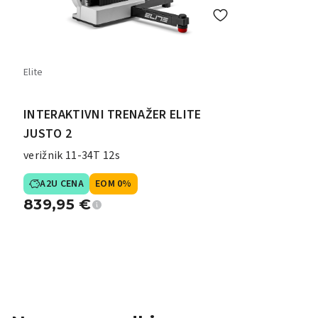
Elite
INTERAKTIVNI TRENAŽER ELITE
JUSTO 2
verižnik 11-34T 12s
A2U CENA
EOM 0%
839,95
€