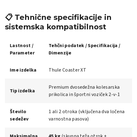
📋 Tehnične specifikacije in
sistemska kompatibilnost
Lastnost /
Tehčni podatek / Specifikacija /
Parameter
Dimenzije
Ime izdelka
Thule Coaster XT
Premium dvosedežna kolesarska
Tip izdelka
prikolica in športni voziček 2-v-1
Število
1 ali 2 otroka (vključena dva ločena
sedežev
varnostna pasova)
Maksimalna
45 kg
(skupna teža otrok +