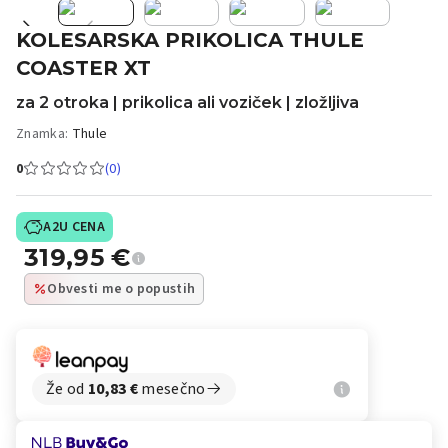
KOLESARSKA PRIKOLICA THULE
COASTER XT
za 2 otroka | prikolica ali voziček | zložljiva
Znamka:
Thule
0
(0)
A2U CENA
319,95
€
Obvesti me o popustih
Že od
10,83
€
mesečno