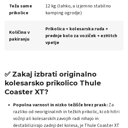
Teža same
12 kg (lahko, a izjemno stabilno
prikolice
kamping ogrodje)
Prikolica + kolesarska ruda +
Količina v
prednje kolo za voziček + ezHitch
pakiranju
vpetje
✅ Zakaj izbrati originalno
kolesarsko prikolico Thule
Coaster XT?
Popolna varnost in nizko težišče brez prask:
Za
razliko od neoriginalnih in težkih prikolic, ki ob hitri
vožnji ali kolesarskih zavojih radi nihajo in
destabilizirajo zadnji del kolesa, je Thule Coaster XT