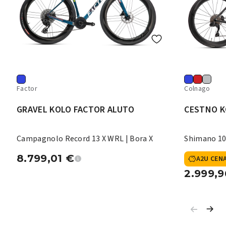
Factor
Colnago
GRAVEL KOLO FACTOR ALUTO
CESTNO K
Campagnolo Record 13 X WRL | Bora X
Shimano 10
8.799,01
€
A2U CEN
2.999,