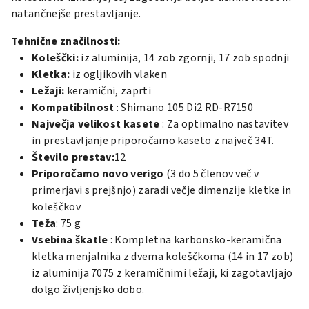
natančnejše prestavljanje.
Tehnične značilnosti:
Koleščki:
iz aluminija, 14 zob zgornji, 17 zob spodnji
Kletka:
iz ogljikovih vlaken
Ležaji:
keramični, zaprti
Kompatibilnost
: Shimano 105 Di2 RD-R7150
Največja velikost kasete
: Za optimalno nastavitev
in prestavljanje priporočamo kaseto z največ 34T.
Število prestav:
12
Priporočamo novo verigo
(3 do 5 členov več v
primerjavi s prejšnjo) zaradi večje dimenzije kletke in
koleščkov
Teža
: 75 g
Vsebina škatle
: Kompletna karbonsko-keramična
kletka menjalnika z dvema koleščkoma (14 in 17 zob)
iz aluminija 7075 z keramičnimi ležaji, ki zagotavljajo
dolgo življenjsko dobo.