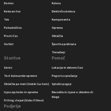
Domov
Kolesa
Kolesarstvo
Električna kolesa
Tek
Komponente
Pohodništvo
Oprema
Prosti čas
Oblačila
Outlet
Športna prehrana
Trenažerji
Storitve
Pomoč
Servis
Lokacije in delovni časi
Test kolesarske opreme
Pogosta vprašanja
Oblačila po meri (Gobik Custom)
Splošni pogoji
Izposoja koles in opreme
Navodila in izjave o skladnosti
blaga
Fitting stopal (Sidas Fitbox)
Podjetje