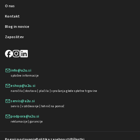
O nas
Kontakt
Blog in novice
Zaposlitev
info@a2u.si
splošne informacije
eshop@a2u.si
naročila | dostava | plačila | vprašanja glede spletne trgovine
servis@a2u.si
servis | vzdrževanje | tehnična pomoč
podpora@a2u.si
reklamacije | garancije
Pogoji poslovanja
Politika zasebnosti
Piškotki