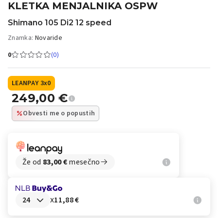
KLETKA MENJALNIKA OSPW
Shimano 105 Di2 12 speed
Znamka:
Novaride
0
(0)
LEANPAY 3x0
249,00
€
Obvesti me o popustih
Že od
83,00
€
mesečno
x
11,88 €