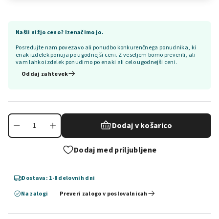
Našli nižjo ceno? Izenačimo jo.
Posredujte nam povezavo ali ponudbo konkurenčnega ponudnika, ki
enak izdelek ponuja po ugodnejši ceni. Z veseljem bomo preverili, ali
vam lahko izdelek ponudimo po enaki ali celo ugodnejši ceni.
Oddaj zahtevek
Dodaj v košarico
Dodaj med priljubljene
Dostava: 1-8 delovnih dni
Na zalogi
Preveri zalogo v poslovalnicah