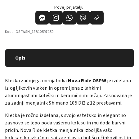
Povej prijatelju:
Koda:
OSPWSH_12B105R7150
Opis
Kletka zadnjega menjalnika
Nova Ride OSPW
je izdelana
iz ogljikovih vlaken in opremljena z lahkimi
aluminijastimi koleški in keramičnimi ležaji. Zasnovana je
za zadnji menjalnik Shimano 105 Di2 z 12 prestavami.
Kletka je ročno izdelana, s svojo estetsko in elegantno
zasnovo se lepo poda vašemu kolesu in mu doda barvni
pridih. Nova Ride kletka menjalnika izboljša vašo
kolesarsko izkušnjo, saj zagotavlja boljšo učinkovitost in