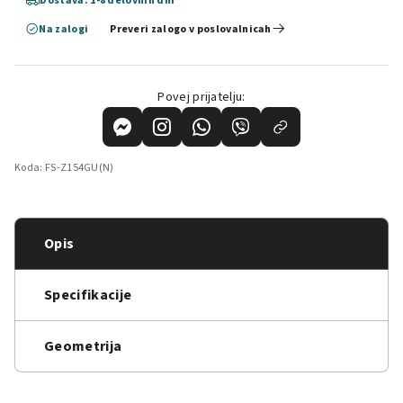
Dostava: 1-8 delovnih dni
Na zalogi
Preveri zalogo v poslovalnicah
Povej prijatelju:
Koda:
FS-Z154GU(N)
Opis
Specifikacije
Geometrija