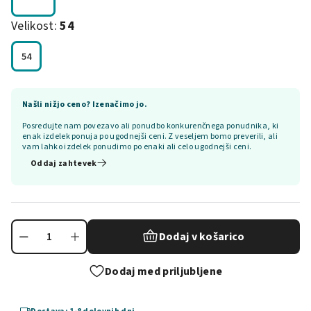
Velikost:
54
54
Našli nižjo ceno? Izenačimo jo.
Posredujte nam povezavo ali ponudbo konkurenčnega ponudnika, ki
enak izdelek ponuja po ugodnejši ceni. Z veseljem bomo preverili, ali
vam lahko izdelek ponudimo po enaki ali celo ugodnejši ceni.
Oddaj zahtevek
Dodaj v košarico
Dodaj med priljubljene