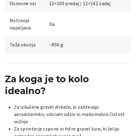
Osnovne osi
12×100 predaj / 12×142 zadaj
Notranja
Da
napeljava
Teža okvirja
~950 g
Za koga je to kolo
idealno?
Za izkušene gravel dirkače, ki zahtevajo
aerodinamiko, odziven odziv in maksimalno čistost
vožnje.
Za sprinterje vzpone in hitre gravel ture, ki želijo