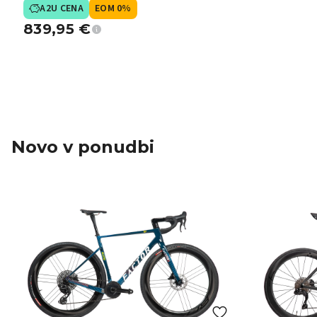
A2U CENA
EOM 0%
839,95
€
Novo v ponudbi