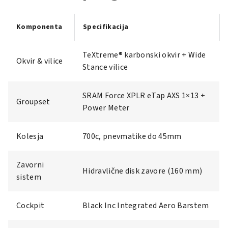
Komponenta
Specifikacija
TeXtreme® karbonski okvir + Wide
Okvir & vilice
Stance vilice
SRAM Force XPLR eTap AXS 1×13 +
Groupset
Power Meter
Kolesja
700c, pnevmatike do 45mm
Zavorni
Hidravlične disk zavore (160 mm)
sistem
Cockpit
Black Inc Integrated Aero Barstem