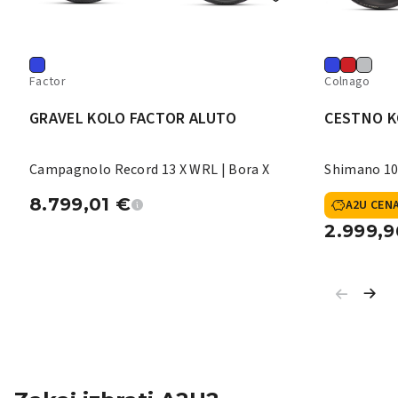
Factor
Colnago
GRAVEL KOLO FACTOR ALUTO
CESTNO K
Campagnolo Record 13 X WRL | Bora X
Shimano 10
8.799,01
€
A2U CEN
2.999,