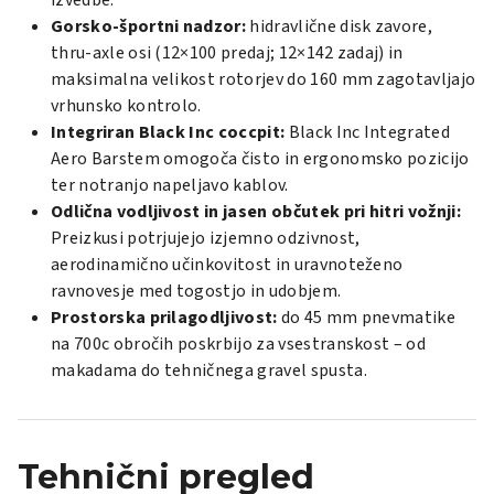
izvedbe.
Gorsko-športni nadzor:
hidravlične disk zavore,
thru-axle osi (12×100 predaj; 12×142 zadaj) in
maksimalna velikost rotorjev do 160 mm zagotavljajo
vrhunsko kontrolo.
Integriran Black Inc coccpit:
Black Inc Integrated
Aero Barstem omogoča čisto in ergonomsko pozicijo
ter notranjo napeljavo kablov.
Odlična vodljivost in jasen občutek pri hitri vožnji:
Preizkusi potrjujejo izjemno odzivnost,
aerodinamično učinkovitost in uravnoteženo
ravnovesje med togostjo in udobjem.
Prostorska prilagodljivost:
do 45 mm pnevmatike
na 700c obročih poskrbijo za vsestranskost – od
makadama do tehničnega gravel spusta.
Tehnični pregled