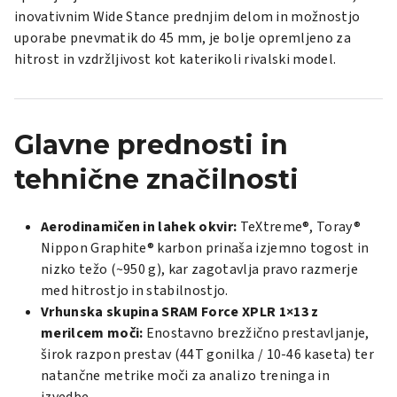
inovativnim Wide Stance prednjim delom in možnostjo
uporabe pnevmatik do 45 mm, je bolje opremljeno za
hitrost in vzdržljivost kot katerikoli rivalski model.
Glavne prednosti in
tehnične značilnosti
Aerodinamičen in lahek okvir:
TeXtreme®, Toray®
Nippon Graphite® karbon prinaša izjemno togost in
nizko težo (~950 g), kar zagotavlja pravo razmerje
med hitrostjo in stabilnostjo.
Vrhunska skupina SRAM Force XPLR 1×13 z
merilcem moči:
Enostavno brezžično prestavljanje,
širok razpon prestav (44T gonilka / 10-46 kaseta) ter
natančne metrike moči za analizo treninga in