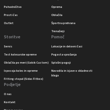
Pohodništvo
Oprema
Prosti čas
Oblačila
Outlet
Športna prehrana
Trenažerji
Storitve
Pomoč
Servis
Lokacije in delovni časi
Test kolesarske opreme
Pogosta vprašanja
Oblačila po meri (Gobik Custom)
Splošni pogoji
Izposoja koles in opreme
Navodila in izjave o skladnosti
blaga
Fitting stopal (Sidas Fitbox)
Podjetje
O nas
Kontakt