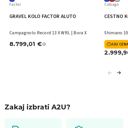
Factor
Colnago
GRAVEL KOLO FACTOR ALUTO
CESTNO K
Campagnolo Record 13 X WRL | Bora X
Shimano 10
8.799,01
€
A2U CEN
2.999,
Zakaj izbrati A2U?