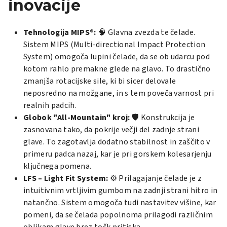
inovacije
Tehnologija MIPS®:
🧠 Glavna zvezda te čelade.
Sistem MIPS (Multi-directional Impact Protection
System) omogoča lupini čelade, da se ob udarcu pod
kotom rahlo premakne glede na glavo. To drastično
zmanjša rotacijske sile, ki bi sicer delovale
neposredno na možgane, in s tem poveča varnost pri
realnih padcih.
Globok "All-Mountain" kroj:
🛡️ Konstrukcija je
zasnovana tako, da pokrije večji del zadnje strani
glave. To zagotavlja dodatno stabilnost in zaščito v
primeru padca nazaj, kar je pri gorskem kolesarjenju
ključnega pomena.
LFS – Light Fit System:
⚙️ Prilagajanje čelade je z
intuitivnim vrtljivim gumbom na zadnji strani hitro in
natančno. Sistem omogoča tudi nastavitev višine, kar
pomeni, da se čelada popolnoma prilagodi različnim