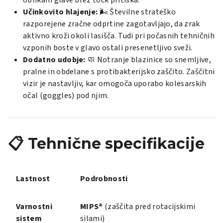
oblikam glave brez točk pritiska.
Učinkovito hlajenje:
🌬️ Številne strateško
razporejene zračne odprtine zagotavljajo, da zrak
aktivno kroži okoli lasišča. Tudi pri počasnih tehničnih
vzponih boste v glavo ostali presenetljivo sveži.
Dodatno udobje:
🧼 Notranje blazinice so snemljive,
pralne in obdelane s protibakterijsko zaščito. Zaščitni
vizir je nastavljiv, kar omogoča uporabo kolesarskih
očal (goggles) pod njim.
📋 Tehnične specifikacije
Lastnost
Podrobnosti
Varnostni
MIPS®
(zaščita pred rotacijskimi
sistem
silami)