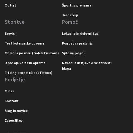
Outlet
Športna prehrana
Trenažerji
Storitve
Pomoč
Servis
Lokacije in delovni časi
Test kolesarske opreme
Pogosta vprašanja
Oblačila po meri (Gobik Custom)
Splošni pogoji
Izposoja koles in opreme
Navodila in izjave o skladnosti
blaga
Fitting stopal (Sidas Fitbox)
Podjetje
O nas
Kontakt
Blog in novice
Zaposlitev