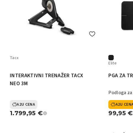
Tacx
Elite
INTERAKTIVNI TRENAŽER TACX
PGA ZA T
NEO 3M
Podloga za
A2U CENA
A2U CEN
1.799,95
€
99,95
€