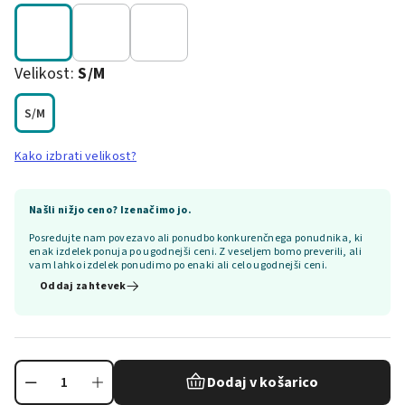
Velikost:
S/M
S/M
Kako izbrati velikost?
Našli nižjo ceno? Izenačimo jo.
Posredujte nam povezavo ali ponudbo konkurenčnega ponudnika, ki
enak izdelek ponuja po ugodnejši ceni. Z veseljem bomo preverili, ali
vam lahko izdelek ponudimo po enaki ali celo ugodnejši ceni.
Oddaj zahtevek
Dodaj v košarico