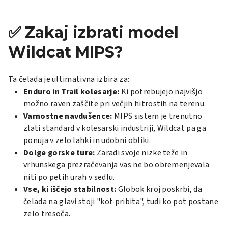
✅ Zakaj izbrati model
Wildcat MIPS?
Ta čelada je ultimativna izbira za:
Enduro in Trail kolesarje:
Ki potrebujejo najvišjo
možno raven zaščite pri večjih hitrostih na terenu.
Varnostne navdušence:
MIPS sistem je trenutno
zlati standard v kolesarski industriji, Wildcat pa ga
ponuja v zelo lahki in udobni obliki.
Dolge gorske ture:
Zaradi svoje nizke teže in
vrhunskega prezračevanja vas ne bo obremenjevala
niti po petih urah v sedlu.
Vse, ki iščejo stabilnost:
Globok kroj poskrbi, da
čelada na glavi stoji "kot pribita", tudi ko pot postane
zelo tresoča.