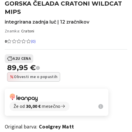
GORSKA ČELADA CRATONI WILDCAT
MIPS
integrirana zadnja luč | 12 zračnikov
Znamka:
Cratoni
0
(0)
A2U CENA
89,95
€
Obvesti me o popustih
Že od
30,00
€
mesečno
Original barva:
Coolgrey Matt