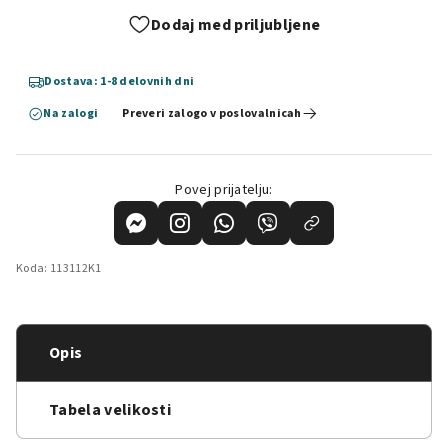
Dodaj med priljubljene
Dostava: 1-8 delovnih dni
Na zalogi
Preveri zalogo v poslovalnicah
Povej prijatelju:
Koda:
113112K1
Opis
Tabela velikosti