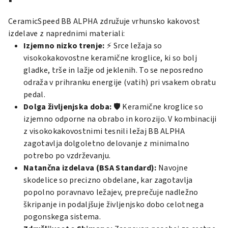
CeramicSpeed BB ALPHA združuje vrhunsko kakovost
izdelave z naprednimi materiali:
Izjemno nizko trenje:
⚡ Srce ležaja so
visokokakovostne keramične kroglice, ki so bolj
gladke, trše in lažje od jeklenih. To se neposredno
odraža v prihranku energije (vatih) pri vsakem obratu
pedal.
Dolga življenjska doba:
🛡️ Keramične kroglice so
izjemno odporne na obrabo in korozijo. V kombinaciji
z visokokakovostnimi tesnili ležaj BB ALPHA
zagotavlja dolgoletno delovanje z minimalno
potrebo po vzdrževanju.
Natančna izdelava (BSA Standard):
Navojne
skodelice so precizno obdelane, kar zagotavlja
popolno poravnavo ležajev, preprečuje nadležno
škripanje in podaljšuje življenjsko dobo celotnega
pogonskega sistema.