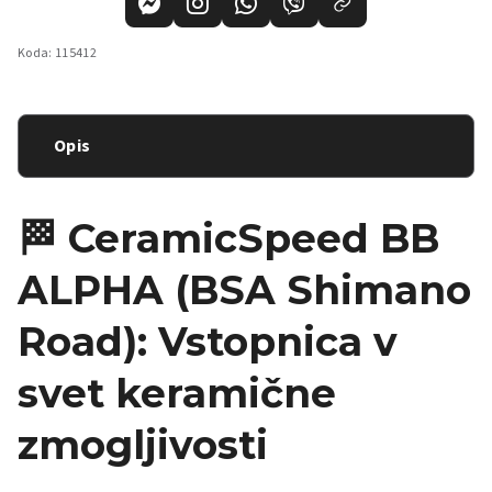
Koda:
115412
Opis
🏁 CeramicSpeed BB
ALPHA (BSA Shimano
Road): Vstopnica v
svet keramične
zmogljivosti