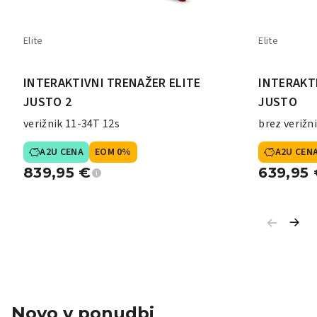
Elite
Elite
INTERAKTIVNI TRENAŽER ELITE
INTERAKT
JUSTO 2
JUSTO
verižnik 11-34T 12s
brez verižn
A2U CENA
EOM 0%
A2U CEN
839,95
€
639,95
Novo v ponudbi