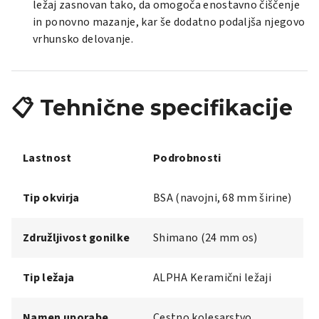
ležaj zasnovan tako, da omogoča enostavno čiščenje
in ponovno mazanje, kar še dodatno podaljša njegovo
vrhunsko delovanje.
📋 Tehnične specifikacije
Lastnost
Podrobnosti
Tip okvirja
BSA (navojni, 68 mm širine)
Združljivost gonilke
Shimano (24 mm os)
Tip ležaja
ALPHA Keramični ležaji
Namen uporabe
Cestno kolesarstvo