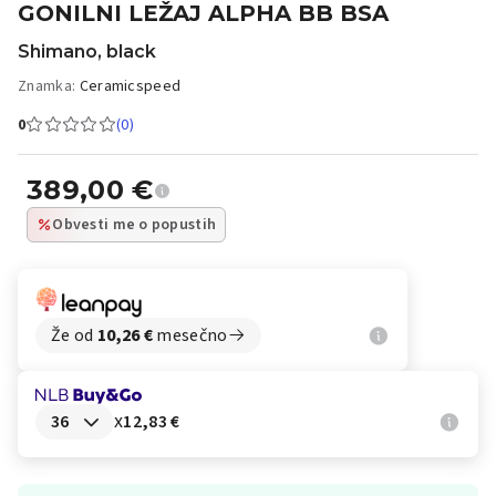
GONILNI LEŽAJ ALPHA BB BSA
Shimano, black
Znamka:
Ceramicspeed
0
(0)
389,00
€
Obvesti me o popustih
Že od
10,26
€
mesečno
x
12,83 €