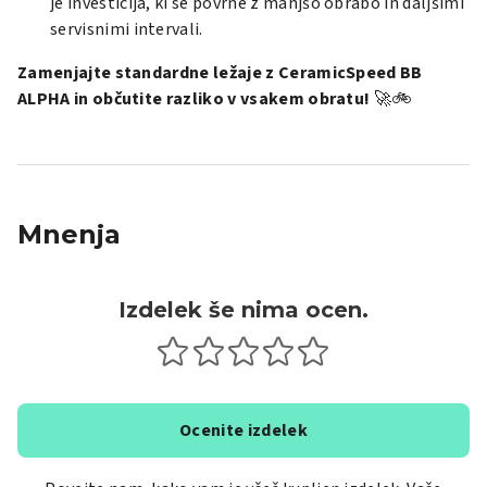
je investicija, ki se povrne z manjšo obrabo in daljšimi
servisnimi intervali.
Zamenjajte standardne ležaje z CeramicSpeed BB
ALPHA in občutite razliko v vsakem obratu!
🚀🚲
Mnenja
Izdelek še nima ocen.
Ocenite izdelek