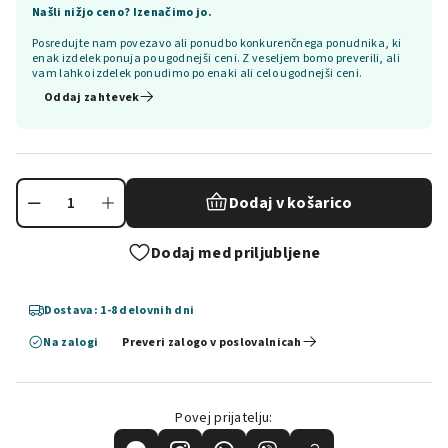
Našli nižjo ceno? Izenačimo jo.
Posredujte nam povezavo ali ponudbo konkurenčnega ponudnika, ki
enak izdelek ponuja po ugodnejši ceni. Z veseljem bomo preverili, ali
vam lahko izdelek ponudimo po enaki ali celo ugodnejši ceni.
Oddaj zahtevek
Dodaj v košarico
Dodaj med priljubljene
Dostava: 1-8 delovnih dni
Na zalogi
Preveri zalogo v poslovalnicah
Povej prijatelju: