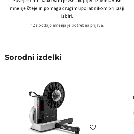
Povejte nam, kako vam je všeč kupljen izdelek. Vaše
mnenje šteje in pomaga drugim uporabnikom pri lažji
izbiri.
* Za oddajo mnenja je potrebna prijava.
Sorodni izdelki