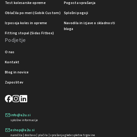
Test kolesarske opreme
Pogosta vprašanja
Oblačila po meri (Gobik Custom)
Splošni pogoji
Izposoja koles in opreme
Navodila in izjave o skladnosti
blaga
Fitting stopal (Sidas Fitbox)
Podjetje
O nas
Kontakt
Blog in novice
Zaposlitev
info@a2u.si
splošne informacije
eshop@a2u.si
naročila | dostava | plačila | vprašanja glede spletne trgovine