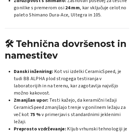
Združljivost s Shimano:
Zasnovan posebej za cestne
gonilke s premerom osi
24 mm
, kar vključuje celotno
paleto Shimano Dura-Ace, Ultegra in 105.
🛠️ Tehnična dovršenost in
namestitev
Danski inženiring:
Kot vsi izdelki CeramicSpeed, je
tudi BB ALPHA plod strogega testiranja v
laboratorijih in na terenu, kar zagotavlja najvišjo
možno kakovost.
Zmanjšan upor:
Testi kažejo, da keramični ležaji
CeramicSpeed zmanjšajo trenje v gonilnem ležaju za
več kot
75 %
v primerjavi s standardnimi jeklenimi
ležaji.
Preprosto vzdrževanje:
Kljub vrhunski tehnologiji je