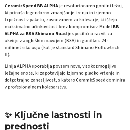
CeramicSpeed BB ALPHA
je revolucionaren gonilni ležaj,
ki prinaša legendarno zmanjšanje trenja in izjemno
trpežnost v paketu, zasnovanem za kolesarje, ki iščejo
maksimalno učinkovitost brez kompromisov. Model
BB
ALPHA za BSA Shimano Road
je specifično razvit za
okvirje z angleškim navojem (BSA) in gonilke s 24-
milimetrsko osjo (kot je standard Shimano Hollowtech
II).
Linija ALPHA uporablja povsem nove, visokozmogljive
ležajne enote, ki zagotavljajo izjemno gladko vrtenje in
dolgotrajno zanesljivost, s katero CeramicSpeed dominira
v profesionalnem kolesarstvu.
✨ Ključne lastnosti in
prednosti