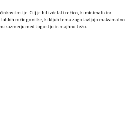
ovitostjo. Cilj je bil izdelati ročico, ki minimalizira
lahkih ročic gonilke, ki kljub temu zagotavljajo maksimalno
emu razmerju med togostjo in majhno težo.