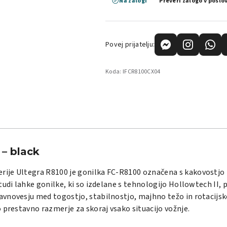
Na zalogi
Preveri zalogo v poslo
Povej prijatelju:
Koda:
IFCR8100CX04
– black
ije Ultegra R8100 je gonilka FC-R8100 označena s kakovostjo p
tudi lahke gonilke, ki so izdelane s tehnologijo Hollowtech II,
novesju med togostjo, stabilnostjo, majhno težo in rotacijsko u
 prestavno razmerje za skoraj vsako situacijo vožnje.