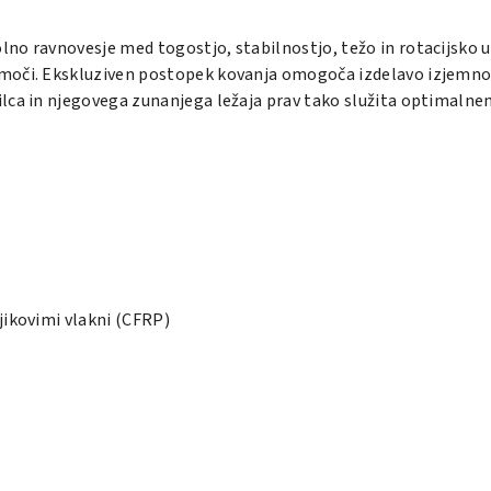
 ravnovesje med togostjo, stabilnostjo, težo in rotacijsko učink
moči. Ekskluziven postopek kovanja omogoča izdelavo izjemno 
ilca in njegovega zunanjega ležaja prav tako služita optimaln
jikovimi vlakni
(CFRP)