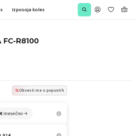
is
Izposoja koles
 FC-R8100
Obvesti me o popustih
€
mesečno
,92 €