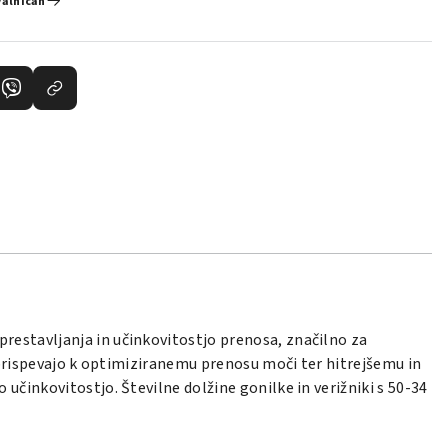
valnicah
restavljanja in učinkovitostjo prenosa, značilno za
 prispevajo k optimiziranemu prenosu moči ter hitrejšemu in
činkovitostjo. Številne dolžine gonilke in verižniki s 50-34