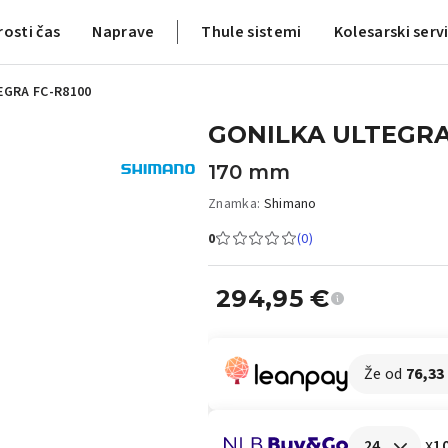
rosti čas
Naprave
Thule sistemi
Kolesarski serv
EGRA FC-R8100
GONILKA ULTEGRA
170 mm
Znamka:
Shimano
0
(0)
294,95
€
Že od
76,33
x
10