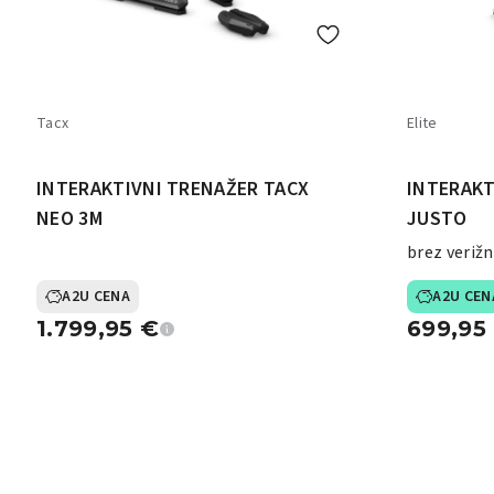
Tacx
Elite
INTERAKTIVNI TRENAŽER TACX
INTERAKT
NEO 3M
JUSTO
brez verižn
A2U CENA
A2U CEN
1.799,95
€
699,95