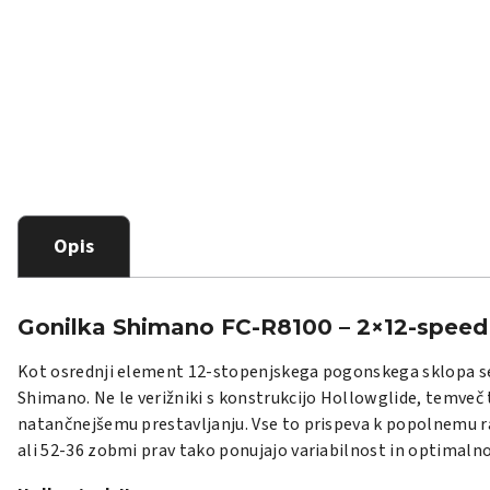
Opis
Gonilka Shimano FC-R8100 – 2×12-speed 
Kot osrednji element 12-stopenjskega pogonskega sklopa ser
Shimano. Ne le verižniki s konstrukcijo Hollowglide, temveč 
natančnejšemu prestavljanju. Vse to prispeva k popolnemu rav
ali 52-36 zobmi prav tako ponujajo variabilnost in optimalno