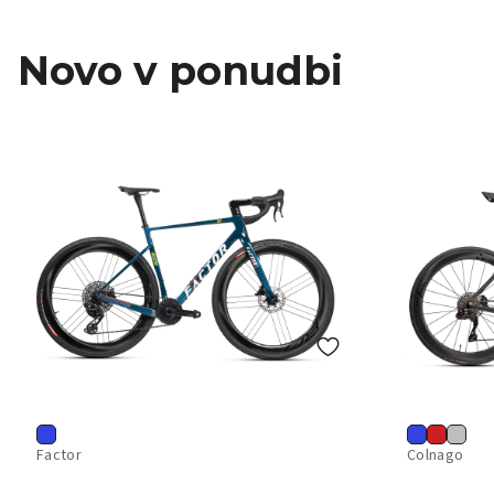
Novo v ponudbi
Factor
Colnago