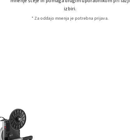
mnenje šteje in pomaga drugim uporabnikom pri lažji
izbiri.
* Za oddajo mnenja je potrebna prijava.