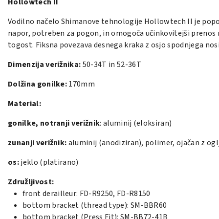
Hollowtech II
Vodilno načelo Shimanove tehnologije Hollowtech II je popolno
napor, potreben za pogon, in omogoča učinkovitejši prenos 
togost. Fiksna povezava desnega kraka z osjo spodnjega nos
Dimenzija verižnika:
50-34T in 52-36T
Dolžina gonilke:
170mm
Material:
gonilke, notranji verižnik
: aluminij (eloksiran)
zunanji verižnik:
aluminij (anodiziran),
polimer, ojačan z ogl
os:
jeklo (platirano)
Združljivost:
front derailleur: FD-R9250, FD-R8150
bottom bracket (thread type): SM-BBR60
bottom bracket (Press Fit): SM-BB72-41B