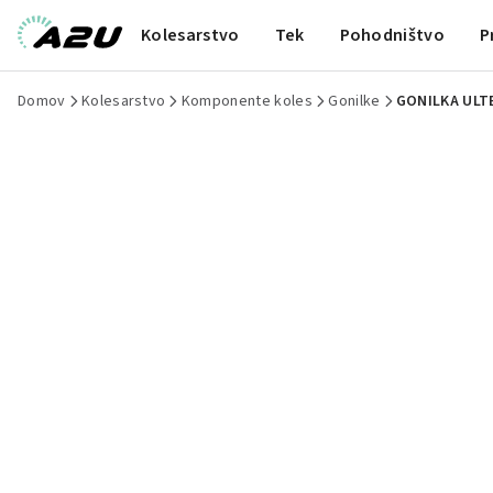
Kolesarstvo
Tek
Pohodništvo
P
Domov
Kolesarstvo
Komponente koles
Gonilke
GONILKA ULT