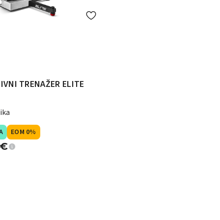
IVNI TRENAŽER ELITE
ika
A
EOM 0%
€