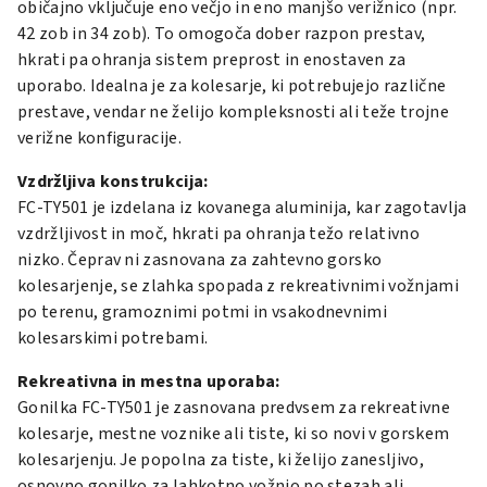
običajno vključuje eno večjo in eno manjšo verižnico (npr.
42 zob in 34 zob). To omogoča dober razpon prestav,
hkrati pa ohranja sistem preprost in enostaven za
uporabo. Idealna je za kolesarje, ki potrebujejo različne
prestave, vendar ne želijo kompleksnosti ali teže trojne
verižne konfiguracije.
Vzdržljiva konstrukcija:
FC-TY501 je izdelana iz kovanega aluminija, kar zagotavlja
vzdržljivost in moč, hkrati pa ohranja težo relativno
nizko. Čeprav ni zasnovana za zahtevno gorsko
kolesarjenje, se zlahka spopada z rekreativnimi vožnjami
po terenu, gramoznimi potmi in vsakodnevnimi
kolesarskimi potrebami.
Rekreativna in mestna uporaba:
Gonilka FC-TY501 je zasnovana predvsem za rekreativne
kolesarje, mestne voznike ali tiste, ki so novi v gorskem
kolesarjenju. Je popolna za tiste, ki želijo zanesljivo,
osnovno gonilko za lahkotno vožnjo po stezah ali