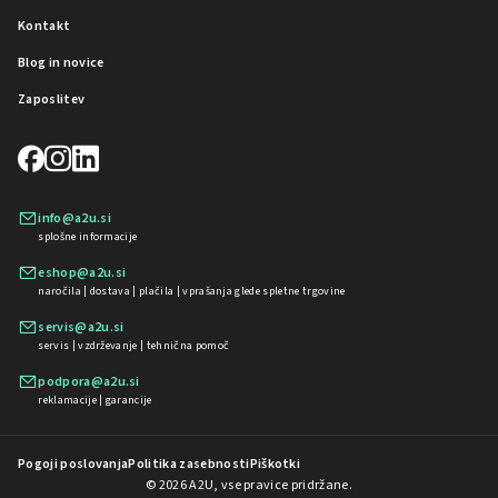
Kontakt
Blog in novice
Zaposlitev
info@a2u.si
splošne informacije
eshop@a2u.si
naročila | dostava | plačila | vprašanja glede spletne trgovine
servis@a2u.si
servis | vzdrževanje | tehnična pomoč
podpora@a2u.si
reklamacije | garancije
Pogoji poslovanja
Politika zasebnosti
Piškotki
© 2026 A2U, vse pravice pridržane.