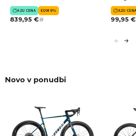
A2U CENA
EOM 0%
A2U CEN
839,95
€
99,95
€
Novo v ponudbi