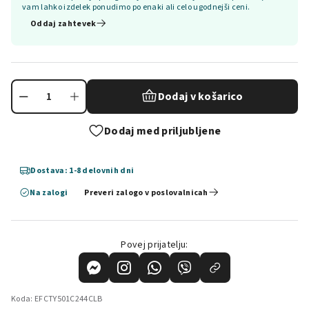
vam lahko izdelek ponudimo po enaki ali celo ugodnejši ceni.
Oddaj zahtevek
Dodaj v košarico
Dodaj med priljubljene
Dostava: 1-8 delovnih dni
Na zalogi
Preveri zalogo v poslovalnicah
Povej prijatelju:
Koda:
EFCTY501C244CLB