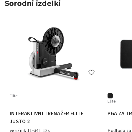
Sorodni izdelki
Elite
Elite
INTERAKTIVNI TRENAŽER ELITE
PGA ZA T
JUSTO 2
verižnik 11-34T 12s
Podloga za