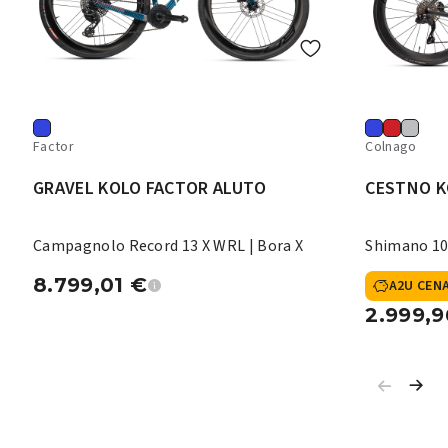
Factor
Colnago
GRAVEL KOLO FACTOR ALUTO
CESTNO K
Campagnolo Record 13 X WRL | Bora X
Shimano 10
8.799,01
€
A2U CEN
2.999,