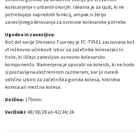
kolesarjenje v urbanih okoljih. Idealna je za ljudi, ki ne
potrebujejo naprednih funkcij, ampak si želijo
zanesljivega delovanja za osnovne kolesarske potrebe.
Ugodna in zanesljiva:
Kot del serije Shimano Tourney je FC-TY501 zasnovana kot
stroškovno učinkovit izbor za začetnike kolesarjev in
tiste, ki iščejo zanesljivo osnovno kolesarsko
komponento. Namenjena je uporabi na kolesih, ki ne bodo
izpostavljena ekstremnim razmeram, kar jo naredi
odlično izbiro za začetniška gorska kolesa, hibridna
kolesa ali mestna kolesa.
Dolžina:
170mm
Verižniki:
48/38/28 ali 42/34/24