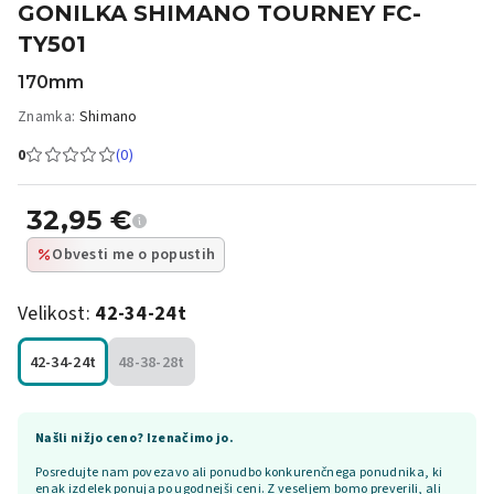
GONILKA SHIMANO TOURNEY FC-
TY501
170mm
Znamka:
Shimano
0
(0)
32,95
€
Obvesti me o popustih
Velikost:
42-34-24t
42-34-24t
48-38-28t
Našli nižjo ceno? Izenačimo jo.
Posredujte nam povezavo ali ponudbo konkurenčnega ponudnika, ki
enak izdelek ponuja po ugodnejši ceni. Z veseljem bomo preverili, ali