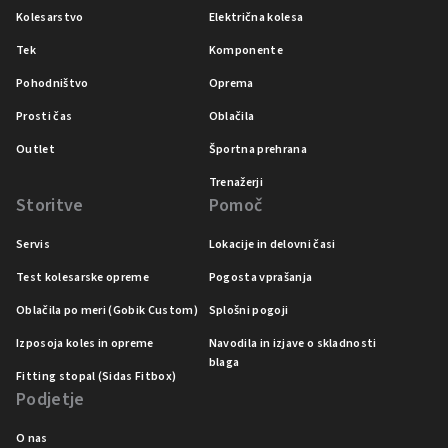
Kolesarstvo
Električna kolesa
Tek
Komponente
Pohodništvo
Oprema
Prosti čas
Oblačila
Outlet
Športna prehrana
Trenažerji
Storitve
Pomoč
Servis
Lokacije in delovni časi
Test kolesarske opreme
Pogosta vprašanja
Oblačila po meri (Gobik Custom)
Splošni pogoji
Izposoja koles in opreme
Navodila in izjave o skladnosti
blaga
Fitting stopal (Sidas Fitbox)
Podjetje
O nas