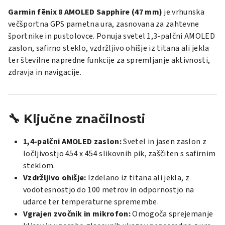
Garmin fēnix 8 AMOLED Sapphire (47 mm)
je vrhunska
večšportna GPS pametna ura, zasnovana za zahtevne
športnike in pustolovce.
Ponuja svetel 1,3-palčni AMOLED
zaslon, safirno steklo, vzdržljivo ohišje iz titana ali jekla
ter številne napredne funkcije za spremljanje aktivnosti,
zdravja in navigacije.
🔧 Ključne značilnosti
1,4-palčni AMOLED zaslon:
Svetel in jasen zaslon z
ločljivostjo 454 x 454 slikovnih pik, zaščiten s safirnim
steklom.
Vzdržljivo ohišje:
Izdelano iz titana ali jekla, z
vodotesnostjo do 100 metrov in odpornostjo na
udarce ter temperaturne spremembe.
Vgrajen zvočnik in mikrofon:
Omogoča sprejemanje