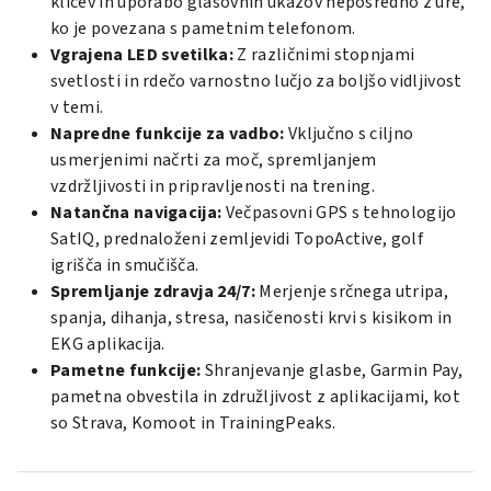
klicev in uporabo glasovnih ukazov neposredno z ure,
ko je povezana s pametnim telefonom.
Vgrajena LED svetilka:
Z različnimi stopnjami
svetlosti in rdečo varnostno lučjo za boljšo vidljivost
v temi.
Napredne funkcije za vadbo:
Vključno s ciljno
usmerjenimi načrti za moč, spremljanjem
vzdržljivosti in pripravljenosti na trening.
Natančna navigacija:
Večpasovni GPS s tehnologijo
SatIQ, prednaloženi zemljevidi TopoActive, golf
igrišča in smučišča.
Spremljanje zdravja 24/7:
Merjenje srčnega utripa,
spanja, dihanja, stresa, nasičenosti krvi s kisikom in
EKG aplikacija.
Pametne funkcije:
Shranjevanje glasbe, Garmin Pay,
pametna obvestila in združljivost z aplikacijami, kot
so Strava, Komoot in TrainingPeaks.