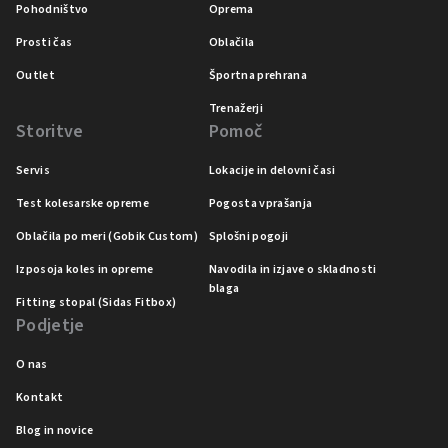
Pohodništvo
Oprema
Prosti čas
Oblačila
Outlet
Športna prehrana
Trenažerji
Storitve
Pomoč
Servis
Lokacije in delovni časi
Test kolesarske opreme
Pogosta vprašanja
Oblačila po meri (Gobik Custom)
Splošni pogoji
Izposoja koles in opreme
Navodila in izjave o skladnosti
blaga
Fitting stopal (Sidas Fitbox)
Podjetje
O nas
Kontakt
Blog in novice