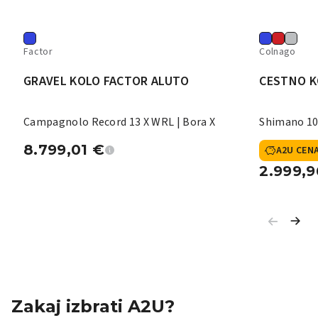
Factor
Colnago
GRAVEL KOLO FACTOR ALUTO
CESTNO K
Campagnolo Record 13 X WRL | Bora X
Shimano 10
8.799,01
€
A2U CEN
2.999,
Zakaj izbrati A2U?