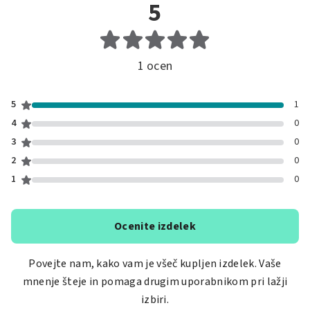
5
1 ocen
5
1
4
0
3
0
2
0
1
0
Ocenite izdelek
Povejte nam, kako vam je všeč kupljen izdelek. Vaše
mnenje šteje in pomaga drugim uporabnikom pri lažji
izbiri.