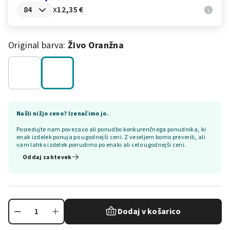
x
12,35 €
Original barva:
Živo Oranžna
Našli nižjo ceno? Izenačimo jo.
Posredujte nam povezavo ali ponudbo konkurenčnega ponudnika, ki
enak izdelek ponuja po ugodnejši ceni. Z veseljem bomo preverili, ali
vam lahko izdelek ponudimo po enaki ali celo ugodnejši ceni.
Oddaj zahtevek
Dodaj v košarico