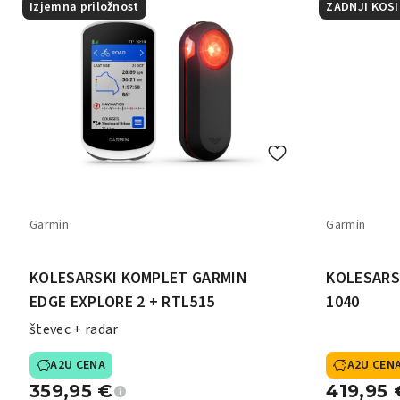
Izjemna priložnost
ZADNJI KOSI
Garmin
Garmin
KOLESARSKI KOMPLET GARMIN
KOLESARS
EDGE EXPLORE 2 + RTL515
1040
števec + radar
A2U CENA
A2U CEN
359,95
€
419,95