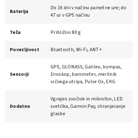
Do 16 dni v načinu pametne ure; do
Baterija
47 ur v GPS načinu
Teža
Približno 80 g
Povezljivost
Bluetooth, Wi-Fi, ANT+
GPS, GLONASS, Galileo, kompas,
Senzorji
žiroskop, barometer, merilnik
srčnega utripa, Pulse Ox, EKG
Vgrajen zvočnik in mikrofon, LED
Dodatno
svetilka, Garmin Pay, shranjevanje
glasbe