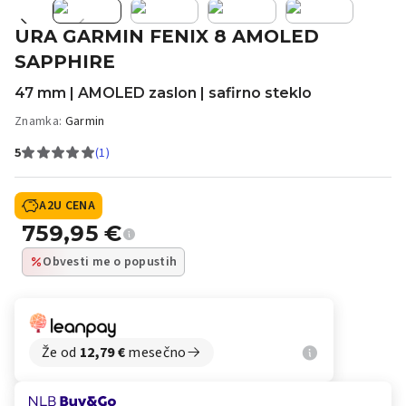
URA GARMIN FENIX 8 AMOLED
SAPPHIRE
47 mm | AMOLED zaslon | safirno steklo
Znamka:
Garmin
5
(1)
A2U CENA
759,95
€
Obvesti me o popustih
Že od
12,79
€
mesečno