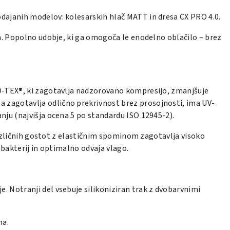
odajanih modelov: kolesarskih hlač MATT in dresa CX PRO 4.0.
ja. Popolno udobje, ki ga omogoča le enodelno oblačilo – brez
KO-TEX®, ki zagotavlja nadzorovano kompresijo, zmanjšuje
 zagotavlja odlično prekrivnost brez prosojnosti, ima UV-
nju (najvišja ocena 5 po standardu ISO 12945-2).
 različnih gostot z elastičnim spominom zagotavlja visoko
 bakterij in optimalno odvaja vlago.
. Notranji del vsebuje silikoniziran trak z dvobarvnimi
na.