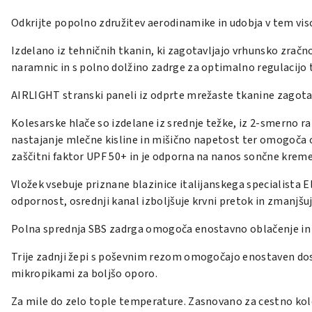
Odkrijte popolno združitev aerodinamike in udobja v tem vis
Izdelano iz tehničnih tkanin, ki zagotavljajo vrhunsko zračn
naramnic in s polno dolžino zadrge za optimalno regulacijo
AIRLIGHT stranski paneli iz odprte mrežaste tkanine zagotav
Kolesarske hlače so izdelane iz srednje težke, iz 2-smerno 
nastajanje mlečne kisline in mišično napetost ter omogoča 
zaščitni faktor UPF 50+ in je odporna na nanos sončne kreme.
Vložek vsebuje priznane blazinice italijanskega specialista E
odpornost, osrednji kanal izboljšuje krvni pretok in zmanjšuj
Polna sprednja SBS zadrga omogoča enostavno oblačenje in po
Trije zadnji žepi s poševnim rezom omogočajo enostaven dost
mikropikami za boljšo oporo.
Za mile do zelo tople temperature. Zasnovano za cestno kol