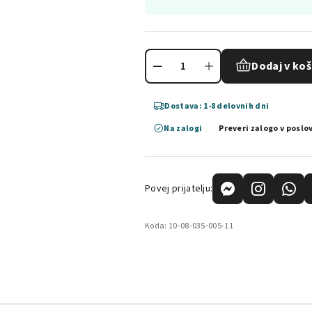
Dodaj v koš
Dostava: 1-8 delovnih dni
Na zalogi
Preveri zalogo v poslo
Povej prijatelju:
Koda:
10-08-035-005-11