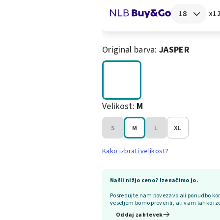
x
12
Original barva:
JASPER
Velikost:
M
S
M
L
XL
Kako izbrati velikost?
Našli nižjo ceno? Izenačimo jo.
Posredujte nam povezavo ali ponudbo kon
veseljem bomo preverili, ali vam lahko iz
Oddaj zahtevek