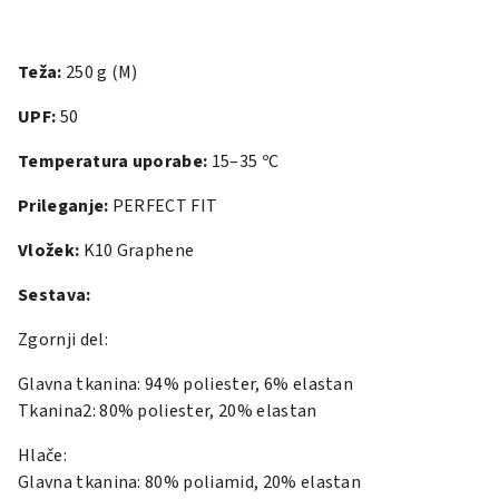
Teža:
250 g (M)
UPF:
50
Temperatura uporabe:
15–35 ºC
Prileganje:
PERFECT FIT
Vložek:
K10 Graphene
Sestava:
Zgornji del:
Glavna tkanina: 94% poliester, 6% elastan
Tkanina2: 80% poliester, 20% elastan
Hlače:
Glavna tkanina: 80% poliamid, 20% elastan