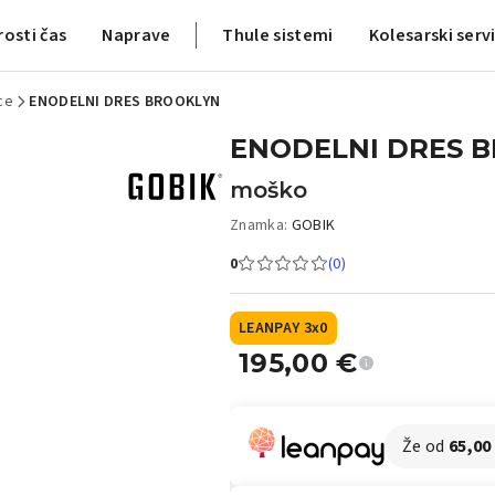
rosti čas
Naprave
Thule sistemi
Kolesarski serv
ce
ENODELNI DRES BROOKLYN
ENODELNI DRES 
moško
Znamka:
GOBIK
0
(0)
LEANPAY 3x0
195,00
€
Že od
65,00