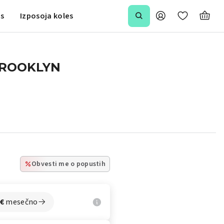
is
Izposoja koles
BROOKLYN
Obvesti me o popustih
€
mesečno