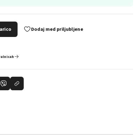
arico
Dodaj med priljubljene
valnicah