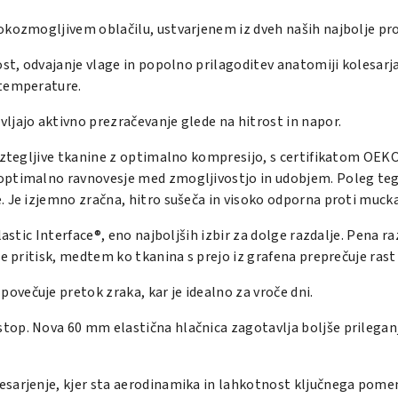
okozmogljivem oblačilu, ustvarjenem iz dveh naših najbolje pr
ost, odvajanje vlage in popolno prilagoditev anatomiji kolesar
 temperature.
ljajo aktivno prezračevanje glede na hitrost in napor.
raztegljive tkanine z optimalno kompresijo, s certifikatom OE
optimalno ravnovesje med zmogljivostjo in udobjem. Poleg tega
 Je izjemno zračna, hitro sušeča in visoko odporna proti mucka
lastic Interface®, eno najboljših izbir za dolge razdalje. Pena
e pritisk, medtem ko tkanina s prejo iz grafena preprečuje rast
večuje pretok zraka, kar je idealno za vroče dni.
op. Nova 60 mm elastična hlačnica zagotavlja boljše prileganje
esarjenje, kjer sta aerodinamika in lahkotnost ključnega pome