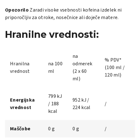
Opozorilo
Zaradi visoke vsebnosti kofeina izdelek ni
priporočljiv za otroke, nosečnice ali doječe matere.
Hranilne vrednosti:
na
% PDV*
Hranilna
na 100
odmerek
(100 ml /
vrednost
ml
(2 x 60
120 ml)
ml)
799 kJ
Energijska
952 kJ /
/ 188
/
vrednost
224 kcal
kcal
Maščobe
0 g
0 g
/