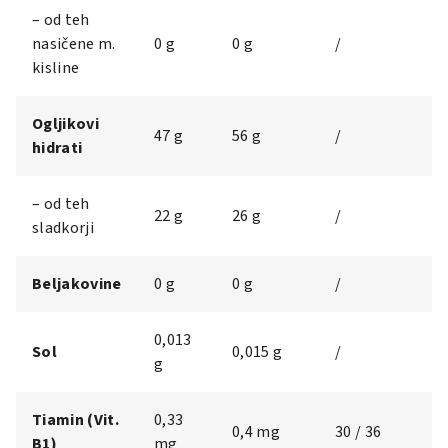
– od teh
nasičene m.
0 g
0 g
/
kisline
Ogljikovi
47 g
56 g
/
hidrati
– od teh
22 g
26 g
/
sladkorji
Beljakovine
0 g
0 g
/
0,013
Sol
0,015 g
/
g
Tiamin (Vit.
0,33
0,4 mg
30 / 36
B1)
mg