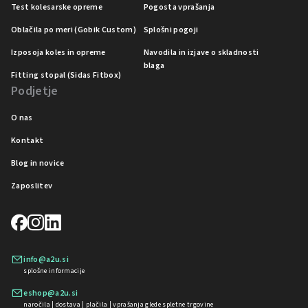
Test kolesarske opreme
Pogosta vprašanja
Oblačila po meri (Gobik Custom)
Splošni pogoji
Izposoja koles in opreme
Navodila in izjave o skladnosti
blaga
Fitting stopal (Sidas Fitbox)
Podjetje
O nas
Kontakt
Blog in novice
Zaposlitev
info@a2u.si
splošne informacije
eshop@a2u.si
naročila | dostava | plačila | vprašanja glede spletne trgovine