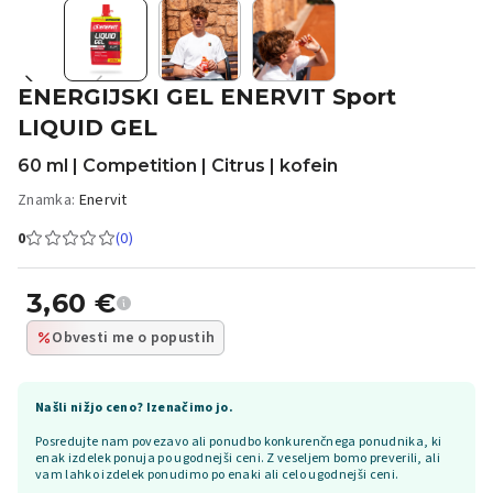
ENERGIJSKI GEL ENERVIT Sport
LIQUID GEL
60 ml | Competition | Citrus | kofein
Znamka:
Enervit
0
(0)
3,60
€
Obvesti me o popustih
Našli nižjo ceno? Izenačimo jo.
Posredujte nam povezavo ali ponudbo konkurenčnega ponudnika, ki
enak izdelek ponuja po ugodnejši ceni. Z veseljem bomo preverili, ali
vam lahko izdelek ponudimo po enaki ali celo ugodnejši ceni.