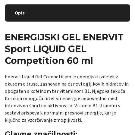
Opis
ENERGIJSKI
GEL ENERVIT
Sport LIQUID GEL
Competition 60 ml
Enervit Liquid Gel Competition je energijski izdelek z
okusom citrusa, zasnovan na osnovi ogljikovih hidratov in
obogaten s kofeinom ter vitaminom B1.
Njegova tekoča
formula omogoča hiter vir energije neposredno med
intenzivno športno aktivnostjo.
Vitamin B1 (tiamin) v
sestavi prispeva k normalni presnovi energije, kar je
ključno za vzdrževanje zmogljivosti.
Glavne značilnosti: