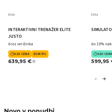
Elite
Elite
INTERAKTIVNI TRENAŽER ELITE
SIMULATO
JUSTO
brez verižnika
do 10% nak
A2U CENA
EOM 0%
A2U CEN
639,95
€
599,95
Novo v ponudbi