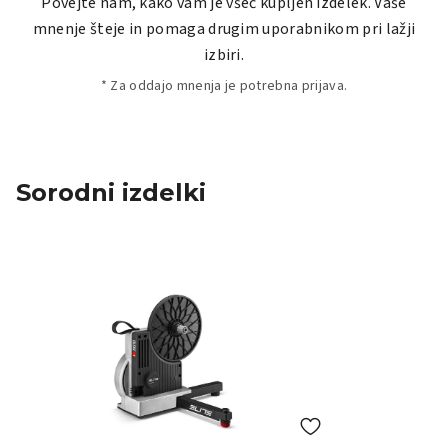
Povejte nam, kako vam je všeč kupljen izdelek. Vaše
mnenje šteje in pomaga drugim uporabnikom pri lažji
izbiri.
* Za oddajo mnenja je potrebna prijava.
Sorodni izdelki