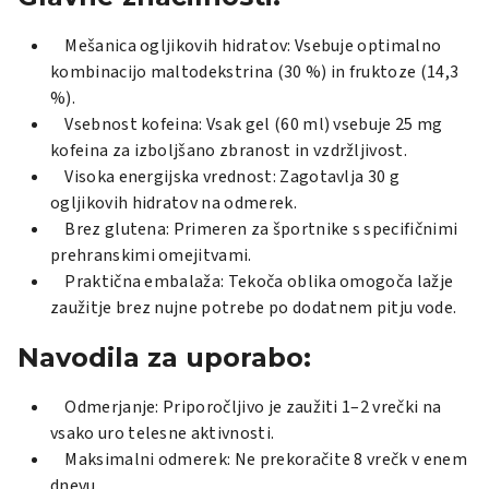
Mešanica ogljikovih hidratov: Vsebuje optimalno
kombinacijo maltodekstrina (30 %) in fruktoze (14,3
%).
Vsebnost kofeina: Vsak gel (60 ml) vsebuje 25 mg
kofeina za izboljšano zbranost in vzdržljivost.
Visoka energijska vrednost: Zagotavlja 30 g
ogljikovih hidratov na odmerek.
Brez glutena: Primeren za športnike s specifičnimi
prehranskimi omejitvami.
Praktična embalaža: Tekoča oblika omogoča lažje
zaužitje brez nujne potrebe po dodatnem pitju vode.
Navodila za uporabo:
Odmerjanje: Priporočljivo je zaužiti 1–2 vrečki na
vsako uro telesne aktivnosti.
Maksimalni odmerek: Ne prekoračite 8 vrečk v enem
dnevu.