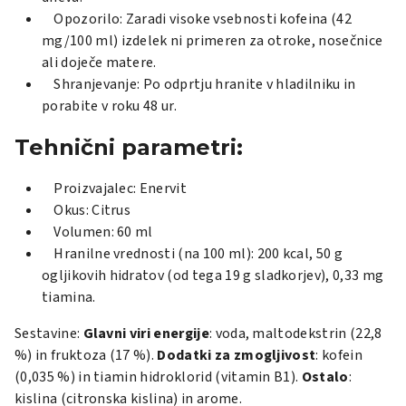
Opozorilo: Zaradi visoke vsebnosti kofeina (42
mg/100 ml) izdelek ni primeren za otroke, nosečnice
ali doječe matere.
Shranjevanje: Po odprtju hranite v hladilniku in
porabite v roku 48 ur.
Tehnični parametri:
Proizvajalec: Enervit
Okus: Citrus
Volumen: 60 ml
Hranilne vrednosti (na 100 ml): 200 kcal, 50 g
ogljikovih hidratov (od tega 19 g sladkorjev), 0,33 mg
tiamina.
Sestavine:
Glavni viri energije
: voda, maltodekstrin (22,8
%) in fruktoza (17 %).
Dodatki za zmogljivost
: kofein
(0,035 %) in tiamin hidroklorid (vitamin B1).
Ostalo
:
kislina (citronska kislina) in arome.