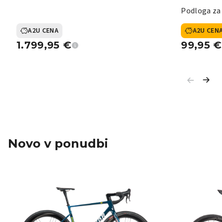
Podloga za
A2U CENA
A2U CEN
1.799,95
€
99,95
€
Novo v ponudbi