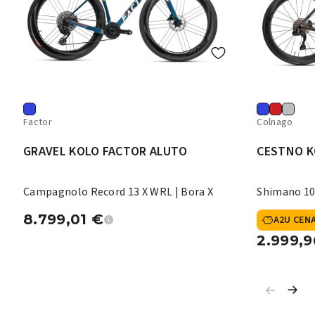
Factor
Colnago
GRAVEL KOLO FACTOR ALUTO
CESTNO K
Campagnolo Record 13 X WRL | Bora X
Shimano 10
8.799,01
€
A2U CEN
2.999,