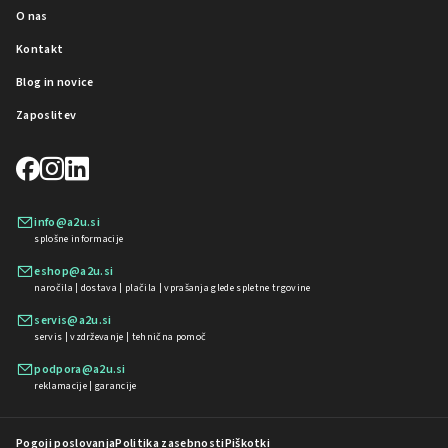
O nas
Kontakt
Blog in novice
Zaposlitev
info@a2u.si
splošne informacije
eshop@a2u.si
naročila | dostava | plačila | vprašanja glede spletne trgovine
servis@a2u.si
servis | vzdrževanje | tehnična pomoč
podpora@a2u.si
reklamacije | garancije
Pogoji poslovanja
Politika zasebnosti
Piškotki