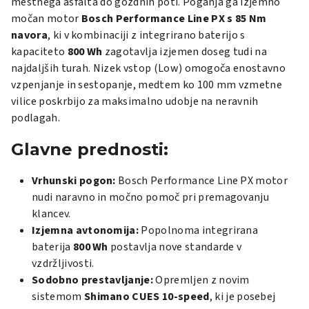
mestnega asfalta do gozdnih poti. Poganja ga izjemno
močan motor
Bosch Performance Line PX s 85 Nm
navora
, ki v kombinaciji z integrirano baterijo s
kapaciteto
800 Wh
zagotavlja izjemen doseg tudi na
najdaljših turah. Nizek vstop (Low) omogoča enostavno
vzpenjanje in sestopanje, medtem ko 100 mm vzmetne
vilice poskrbijo za maksimalno udobje na neravnih
podlagah.
Glavne prednosti:
Vrhunski pogon:
Bosch Performance Line PX motor
nudi naravno in močno pomoč pri premagovanju
klancev.
Izjemna avtonomija:
Popolnoma integrirana
baterija
800 Wh
postavlja nove standarde v
vzdržljivosti.
Sodobno prestavljanje:
Opremljen z novim
sistemom
Shimano CUES 10-speed
, ki je posebej