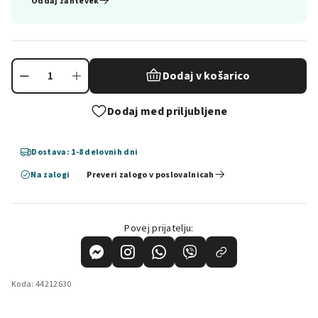
Oddaj zahtevek
Dodaj v košarico
Dodaj med priljubljene
Dostava: 1-8 delovnih dni
Na zalogi
Preveri zalogo v poslovalnicah
Povej prijatelju:
Koda:
44212630