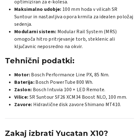
optimiziran za e-kolesa.
Maksimalno udobje:
100 mm hoda v vilicah SR
Suntour in nastavljiva opora krmila za idealen položaj
sedenja.
Modularni sistem:
Modular Rail System (MRS)
omogoča hitro pritrjevanje torb, steklenic ali
ključavnic neposredno na okvir.
Tehnični podatki:
Motor:
Bosch Performance Line PX, 85 Nm.
Baterija:
Bosch PowerTube 800 Wh.
Zaslon:
Bosch Intuvia 100 + LED Remote.
Vilice:
SR Suntour SF26 XCM34 Boost NLO, 100 mm.
Zavore:
Hidravlične disk zavore Shimano MT410.
Zakaj izbrati Yucatan X10?