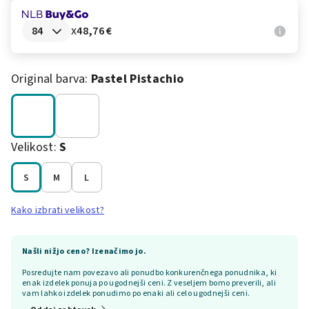
x
48,76 €
Original barva:
Pastel Pistachio
Velikost:
S
S
M
L
Kako izbrati velikost?
Našli nižjo ceno? Izenačimo jo.
Posredujte nam povezavo ali ponudbo konkurenčnega ponudnika, ki
enak izdelek ponuja po ugodnejši ceni. Z veseljem bomo preverili, ali
vam lahko izdelek ponudimo po enaki ali celo ugodnejši ceni.