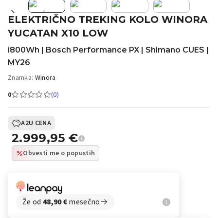
ELEKTRIČNO TREKING KOLO WINORA
YUCATAN X10 LOW
i800Wh | Bosch Performance PX | Shimano CUES |
MY26
Znamka:
Winora
0
(0)
A2U CENA
2.999,95
€
Obvesti me o popustih
Že od
48,90
€
mesečno