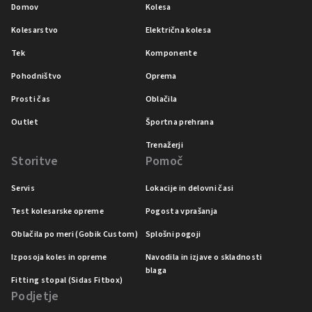
Domov
Kolesa
Kolesarstvo
Električna kolesa
Tek
Komponente
Pohodništvo
Oprema
Prosti čas
Oblačila
Outlet
Športna prehrana
Trenažerji
Storitve
Pomoč
Servis
Lokacije in delovni časi
Test kolesarske opreme
Pogosta vprašanja
Oblačila po meri (Gobik Custom)
Splošni pogoji
Izposoja koles in opreme
Navodila in izjave o skladnosti
blaga
Fitting stopal (Sidas Fitbox)
Podjetje