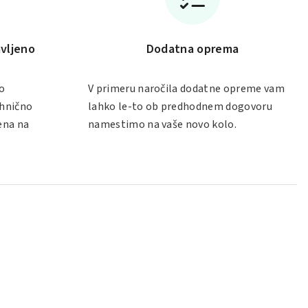
vljeno
Dodatna oprema
o
V primeru naročila dodatne opreme vam
ehnično
lahko le-to ob predhodnem dogovoru
ena na
namestimo na vaše novo kolo.