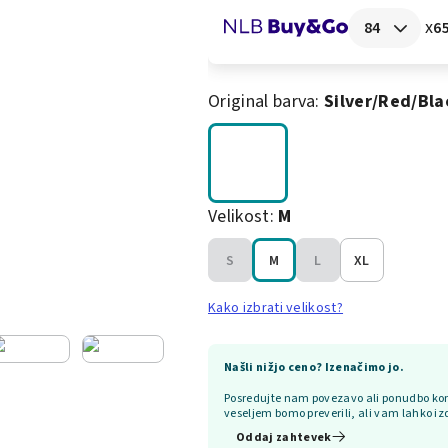
x
65
Original barva:
Silver/red/bla
Velikost:
M
S
M
L
XL
Kako izbrati velikost?
Našli nižjo ceno? Izenačimo jo.
Posredujte nam povezavo ali ponudbo kon
veseljem bomo preverili, ali vam lahko iz
Oddaj zahtevek