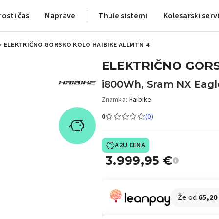
rosti čas
Naprave
Thule sistemi
Kolesarski serv
ELEKTRIČNO GORSKO KOLO HAIBIKE ALLMTN 4
ELEKTRIČNO GORS
i800Wh, Sram NX Eagle
Znamka:
Haibike
0
(0)
A2U CENA
3.999,95
€
Že od
65,20