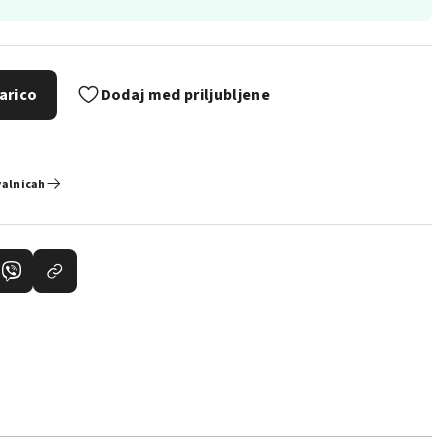
arico
Dodaj med priljubljene
valnicah