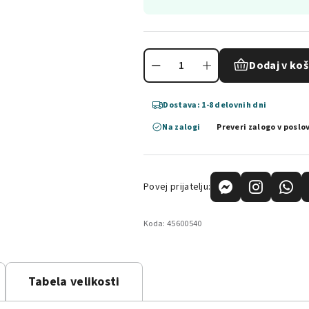
Dodaj v koš
Dostava: 1-8 delovnih dni
Na zalogi
Preveri zalogo v poslo
Povej prijatelju:
Koda:
45600540
Tabela velikosti