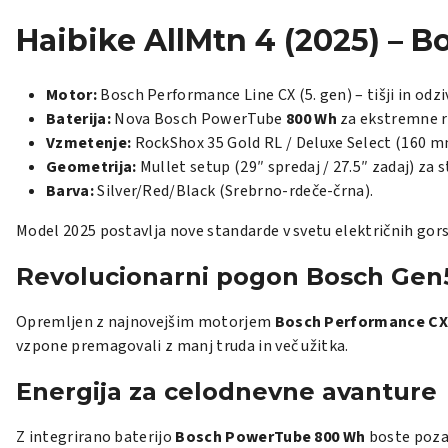
Haibike AllMtn 4 (2025) – 
Motor:
Bosch Performance Line CX (5. gen) – tišji in odzi
Baterija:
Nova Bosch PowerTube
800 Wh
za ekstremne r
Vzmetenje:
RockShox 35 Gold RL / Deluxe Select (160 m
Geometrija:
Mullet setup (29″ spredaj / 27.5″ zadaj) za 
Barva:
Silver/Red/Black (Srebrno-rdeče-črna).
Model 2025 postavlja nove standarde v svetu električnih gors
Revolucionarni pogon Bosch Gen
Opremljen z najnovejšim motorjem
Bosch Performance CX 
vzpone premagovali z manj truda in več užitka.
Energija za celodnevne avanture
Z integrirano baterijo
Bosch PowerTube 800 Wh
boste pozab