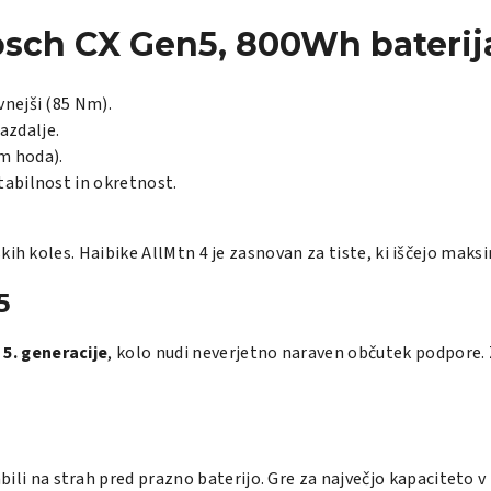
Bosch CX Gen5, 800Wh baterij
vnejši (85 Nm).
azdalje.
m hoda).
stabilnost in okretnost.
kih koles. Haibike AllMtn 4 je zasnovan za tiste, ki iščejo mak
5
5. generacije
, kolo nudi neverjetno naraven občutek podpore.
ili na strah pred prazno baterijo. Gre za največjo kapaciteto 