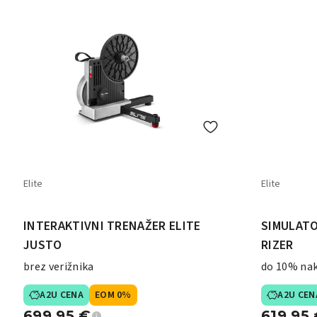
Elite
Elite
INTERAKTIVNI TRENAŽER ELITE
SIMULATO
JUSTO
RIZER
brez verižnika
do 10% na
A2U CENA
EOM 0%
A2U CEN
699,95
€
619,95