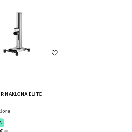
R NAKLONA ELITE
klona
A
€