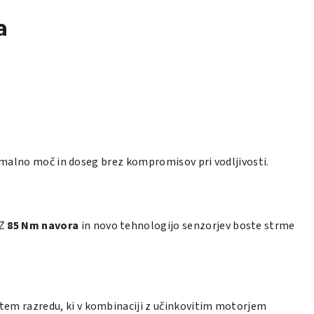
a
simalno moč in doseg brez kompromisov pri vodljivosti.
 Z
85 Nm navora
in novo tehnologijo senzorjev boste strme
v tem razredu, ki v kombinaciji z učinkovitim motorjem