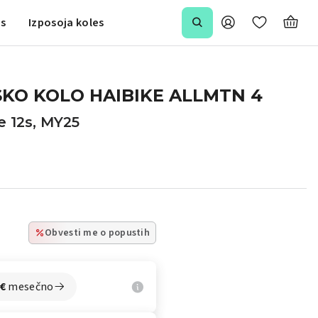
is
Izposoja koles
KO KOLO HAIBIKE ALLMTN 4
 12s, MY25
Obvesti me o popustih
€
mesečno