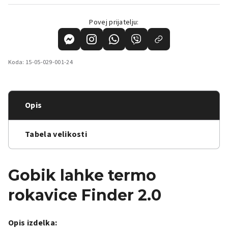
Povej prijatelju:
Koda:
15-05-029-001-24
Opis
Tabela velikosti
Gobik lahke termo
rokavice Finder 2.0
Opis izdelka: