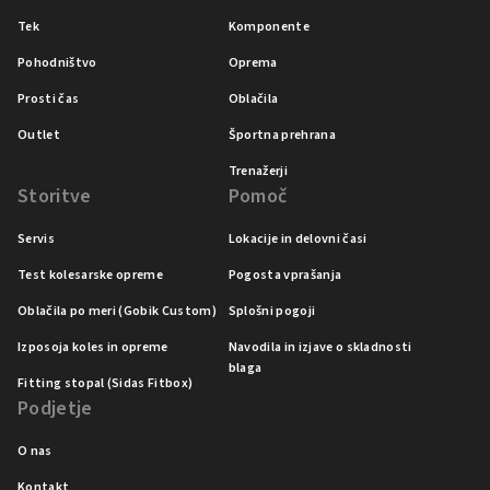
Tek
Komponente
Pohodništvo
Oprema
Prosti čas
Oblačila
Outlet
Športna prehrana
Trenažerji
Storitve
Pomoč
Servis
Lokacije in delovni časi
Test kolesarske opreme
Pogosta vprašanja
Oblačila po meri (Gobik Custom)
Splošni pogoji
Izposoja koles in opreme
Navodila in izjave o skladnosti
blaga
Fitting stopal (Sidas Fitbox)
Podjetje
O nas
Kontakt