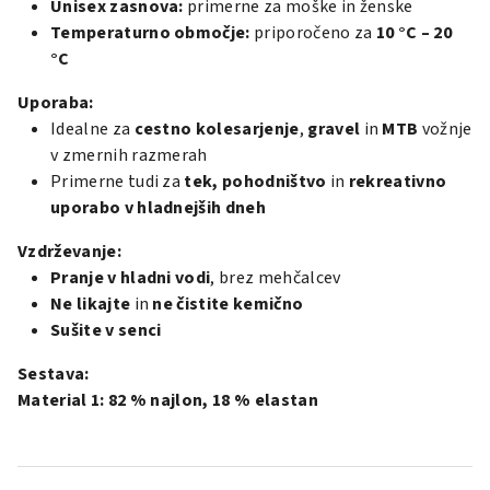
Unisex zasnova:
primerne za moške in ženske
Temperaturno območje:
priporočeno za
10 °C – 20
°C
Uporaba:
Idealne za
cestno kolesarjenje
,
gravel
in
MTB
vožnje
v zmernih razmerah
Primerne tudi za
tek, pohodništvo
in
rekreativno
uporabo v hladnejših dneh
Vzdrževanje:
Pranje v hladni vodi
, brez mehčalcev
Ne likajte
in
ne čistite kemično
Sušite v senci
Sestava:
Material 1: 82 % najlon, 18 % elastan