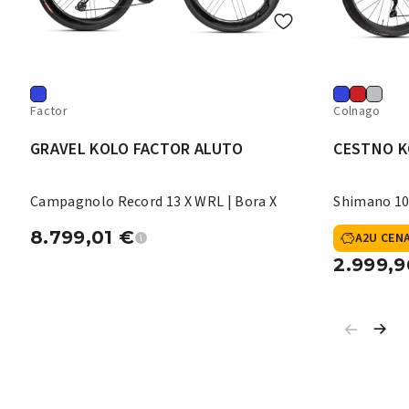
Factor
Colnago
GRAVEL KOLO FACTOR ALUTO
CESTNO K
Campagnolo Record 13 X WRL | Bora X
Shimano 10
8.799,01
€
A2U CEN
2.999,