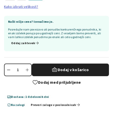
Kako izbrati velikost?
Našli nižjo ceno? Izenačimo jo.
Posredujte nam povezavo ali ponudbo konkurenčnega ponudnika, ki
enak izdelek ponuja po ugodnejši ceni. Z veseljem bomo preverili, ali
vam lahko izdelek ponudimo po enaki ali celo ugodnejši ceni.
Oddaj zahtevek
Dodaj v košarico
Dodaj med priljubljene
Dostava: 1-8 delovnih dni
Na zalogi
Preveri zalogo v poslovalnicah