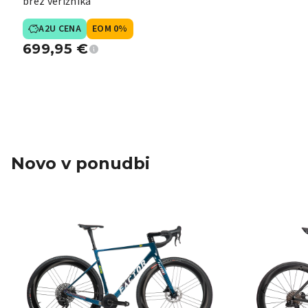
brez verižnika
A2U CENA
EOM 0%
699,95
€
Novo v ponudbi