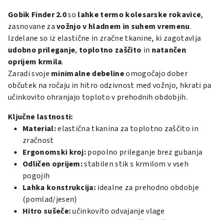
Gobik Finder 2.0
so
lahke termo kolesarske rokavice
,
zasnovane za
vožnjo v hladnem in suhem vremenu
.
Izdelane so iz elastične in zračne tkanine, ki zagotavlja
udobno prileganje
,
toplotno zaščito
in
natančen
oprijem krmila
.
Zaradi svoje
minimalne debeline
omogočajo dober
občutek na ročaju in hitro odzivnost med vožnjo, hkrati pa
učinkovito ohranjajo toploto v prehodnih obdobjih.
Ključne lastnosti:
Material:
elastična tkanina za toplotno zaščito in
zračnost
Ergonomski kroj:
popolno prileganje brez gubanja
Odličen oprijem:
stabilen stik s krmilom v vseh
pogojih
Lahka konstrukcija:
idealne za prehodno obdobje
(pomlad/jesen)
Hitro sušeče:
učinkovito odvajanje vlage