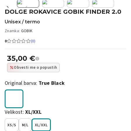
DOLGE ROKAVICE GOBIK FINDER 2.0
Unisex / termo
Znamka:
GOBIK
0
(0)
35,00
€
Obvesti me o popustih
Original barva:
True Black
Velikost:
XL/XXL
XS/S
M/L
XL/XXL