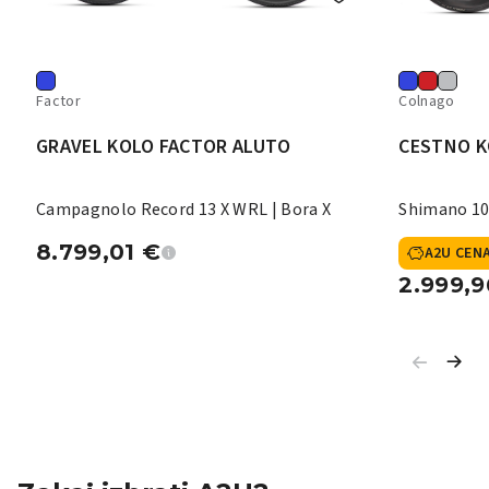
Factor
Colnago
GRAVEL KOLO FACTOR ALUTO
CESTNO K
Campagnolo Record 13 X WRL | Bora X
Shimano 10
8.799,01
€
A2U CEN
2.999,