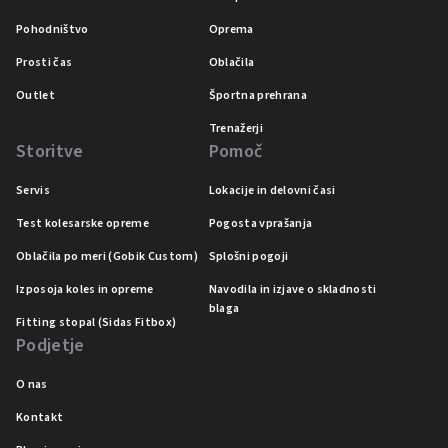
Pohodništvo
Oprema
Prosti čas
Oblačila
Outlet
Športna prehrana
Trenažerji
Storitve
Pomoč
Servis
Lokacije in delovni časi
Test kolesarske opreme
Pogosta vprašanja
Oblačila po meri (Gobik Custom)
Splošni pogoji
Izposoja koles in opreme
Navodila in izjave o skladnosti
blaga
Fitting stopal (Sidas Fitbox)
Podjetje
O nas
Kontakt