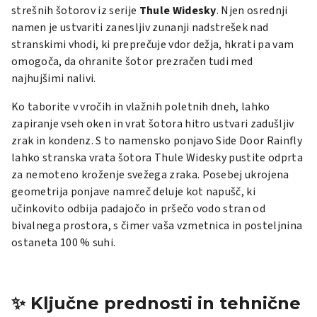
strešnih šotorov iz serije
Thule Widesky
. Njen osrednji
namen je ustvariti zanesljiv zunanji nadstrešek nad
stranskimi vhodi, ki preprečuje vdor dežja, hkrati pa vam
omogoča, da ohranite šotor prezračen tudi med
najhujšimi nalivi.
Ko taborite v vročih in vlažnih poletnih dneh, lahko
zapiranje vseh oken in vrat šotora hitro ustvari zadušljiv
zrak in kondenz. S to namensko ponjavo Side Door Rainfly
lahko stranska vrata šotora Thule Widesky pustite odprta
za nemoteno kroženje svežega zraka. Posebej ukrojena
geometrija ponjave namreč deluje kot napušč, ki
učinkovito odbija padajočo in pršečo vodo stran od
bivalnega prostora, s čimer vaša vzmetnica in posteljnina
ostaneta 100 % suhi.
✨ Ključne prednosti in tehnične