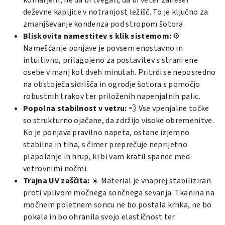
deževne kapljice v notranjost ležišč. To je ključno za
zmanjševanje kondenza pod stropom šotora.
Bliskovita namestitev s klik sistemom:
⚙️
Nameščanje ponjave je povsem enostavno in
intuitivno, prilagojeno za postavitev s strani ene
osebe v manj kot dveh minutah. Pritrdi se neposredno
na obstoječa sidrišča in ogrodje šotora s pomočjo
robustnih trakov ter priloženih napenjalnih palic.
Popolna stabilnost v vetru:
💨 Vse vpenjalne točke
so strukturno ojačane, da zdržijo visoke obremenitve.
Ko je ponjava pravilno napeta, ostane izjemno
stabilna in tiha, s čimer preprečuje neprijetno
plapolanje in hrup, ki bi vam kratil spanec med
vetrovnimi nočmi.
Trajna UV zaščita:
☀️ Material je vnaprej stabiliziran
proti vplivom močnega sončnega sevanja. Tkanina na
močnem poletnem soncu ne bo postala krhka, ne bo
pokala in bo ohranila svojo elastičnost ter