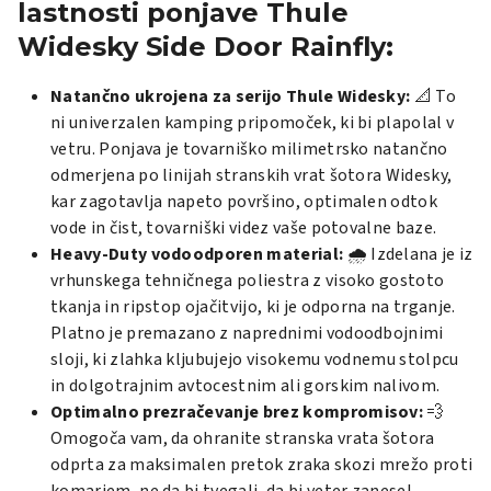
lastnosti ponjave Thule
Widesky Side Door Rainfly:
Natančno ukrojena za serijo Thule Widesky:
📐 To
ni univerzalen kamping pripomoček, ki bi plapolal v
vetru. Ponjava je tovarniško milimetrsko natančno
odmerjena po linijah stranskih vrat šotora Widesky,
kar zagotavlja napeto površino, optimalen odtok
vode in čist, tovarniški videz vaše potovalne baze.
Heavy-Duty vodoodporen material:
🌧️ Izdelana je iz
vrhunskega tehničnega poliestra z visoko gostoto
tkanja in ripstop ojačitvijo, ki je odporna na trganje.
Platno je premazano z naprednimi vodoodbojnimi
sloji, ki zlahka kljubujejo visokemu vodnemu stolpcu
in dolgotrajnim avtocestnim ali gorskim nalivom.
Optimalno prezračevanje brez kompromisov:
💨
Omogoča vam, da ohranite stranska vrata šotora
odprta za maksimalen pretok zraka skozi mrežo proti
komarjem, ne da bi tvegali, da bi veter zanesel