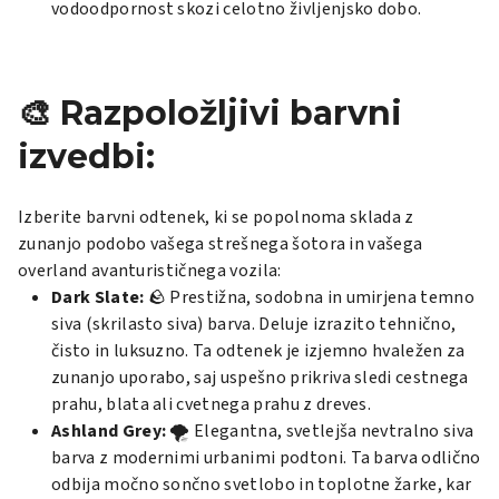
vodoodpornost skozi celotno življenjsko dobo.
🎨 Razpoložljivi barvni
izvedbi:
Izberite barvni odtenek, ki se popolnoma sklada z
zunanjo podobo vašega strešnega šotora in vašega
overland avanturističnega vozila:
Dark Slate:
🪨 Prestižna, sodobna in umirjena temno
siva (skrilasto siva) barva. Deluje izrazito tehnično,
čisto in luksuzno. Ta odtenek je izjemno hvaležen za
zunanjo uporabo, saj uspešno prikriva sledi cestnega
prahu, blata ali cvetnega prahu z dreves.
Ashland Grey:
🌪️ Elegantna, svetlejša nevtralno siva
barva z modernimi urbanimi podtoni. Ta barva odlično
odbija močno sončno svetlobo in toplotne žarke, kar