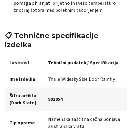
pomaga ohranjati prijetno in svežo temperaturo
znotraj šotora med poletnim taborjenjem.
📋 Tehnične specifikacije
izdelka
Lastnost
Tehnični podatek / Specifikacija
Ime izdelka
Thule Widesky Side Door Rainfly
Šifra artikla
901054
(Dark Slate)
Namenska zaščitna dežna ponjava
Tip opreme
za stranska vrata