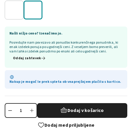
Našli nižjo ceno? Izenačimo jo.
Posredujte nam povezavo ali ponudbo konkurenčnega ponudnika, ki
enak izdelek ponuja po ugodnejši ceni. Z veseljem bomo preverili, ali
vam lahko izdelek ponudimo po enaki ali celo ugodnejši ceni.
Oddaj zahtevek
Nakup je mogoč le prek spleta ob vnaprejšnjem plačilu s kartico.
Dodaj v košarico
Dodaj med priljubljene