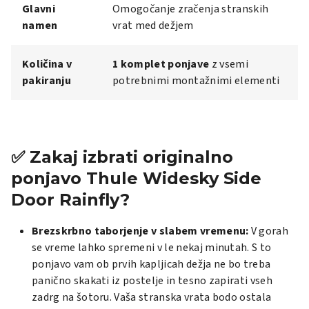
Glavni
Omogočanje zračenja stranskih
namen
vrat med dežjem
Količina v
1 komplet ponjave
z vsemi
pakiranju
potrebnimi montažnimi elementi
✅ Zakaj izbrati originalno
ponjavo Thule Widesky Side
Door Rainfly?
Brezskrbno taborjenje v slabem vremenu:
V gorah
se vreme lahko spremeni v le nekaj minutah. S to
ponjavo vam ob prvih kapljicah dežja ne bo treba
panično skakati iz postelje in tesno zapirati vseh
zadrg na šotoru. Vaša stranska vrata bodo ostala