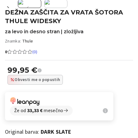
DEŽNA ZAŠČITA ZA VRATA ŠOTORA
THULE WIDESKY
za levo in desno stran | zložljiva
Znamka:
Thule
0
(0)
99,95
€
Obvesti me o popustih
Že od
33,33
€
mesečno
Original barva:
DARK SLATE