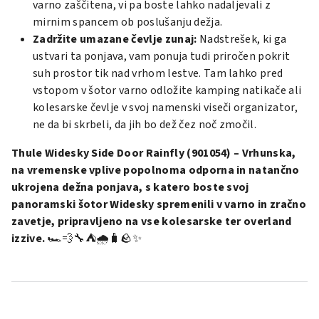
varno zaščitena, vi pa boste lahko nadaljevali z
mirnim spancem ob poslušanju dežja.
Zadržite umazane čevlje zunaj:
Nadstrešek, ki ga
ustvari ta ponjava, vam ponuja tudi priročen pokrit
suh prostor tik nad vrhom lestve. Tam lahko pred
vstopom v šotor varno odložite kamping natikače ali
kolesarske čevlje v svoj namenski viseči organizator,
ne da bi skrbeli, da jih bo dež čez noč zmočil.
Thule Widesky Side Door Rainfly (901054) – Vrhunska,
na vremenske vplive popolnoma odporna in natančno
ukrojena dežna ponjava, s katero boste svoj
panoramski šotor Widesky spremenili v varno in zračno
zavetje, pripravljeno na vse kolesarske ter overland
izzive.
🏎️💨🔧⛺🌧️🧳🪨✨