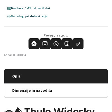
Dostava: 1-21 delovnih dni
Na zalogi pri dobavitelju
Povej prijatelju:
Koda:
TH901054
Opis
Dimenzije in navodila
🚗⛺ Thule Widesky