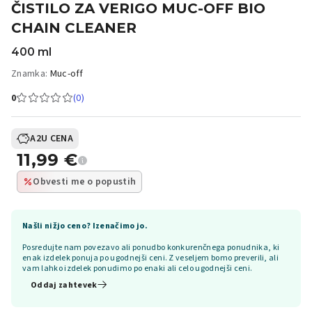
ČISTILO ZA VERIGO MUC-OFF BIO
CHAIN CLEANER
400 ml
Znamka:
Muc-off
0
(0)
A2U CENA
11,99
€
Obvesti me o popustih
Našli nižjo ceno? Izenačimo jo.
Posredujte nam povezavo ali ponudbo konkurenčnega ponudnika, ki
enak izdelek ponuja po ugodnejši ceni. Z veseljem bomo preverili, ali
vam lahko izdelek ponudimo po enaki ali celo ugodnejši ceni.
Oddaj zahtevek