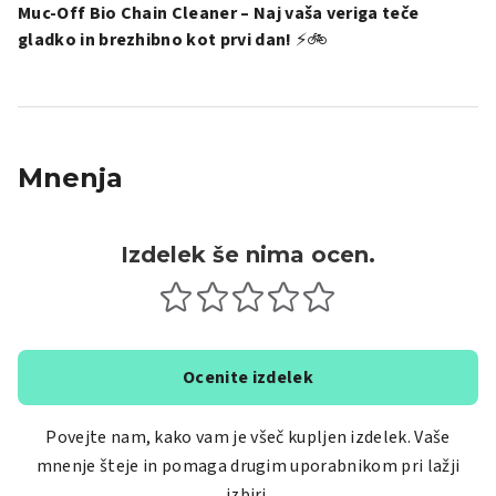
Muc-Off Bio Chain Cleaner – Naj vaša veriga teče
gladko in brezhibno kot prvi dan!
⚡🚲
Mnenja
Izdelek še nima ocen.
Ocenite izdelek
Povejte nam, kako vam je všeč kupljen izdelek. Vaše
mnenje šteje in pomaga drugim uporabnikom pri lažji
izbiri.