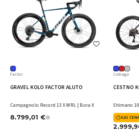
Factor
Colnago
GRAVEL KOLO FACTOR ALUTO
CESTNO K
Campagnolo Record 13 X WRL | Bora X
Shimano 10
8.799,01
€
A2U CEN
2.999,