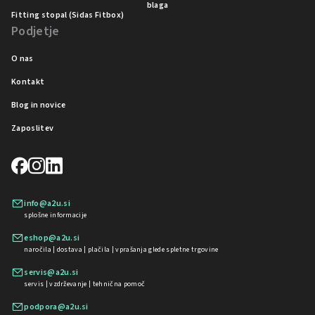
blaga
Fitting stopal (Sidas Fitbox)
Podjetje
O nas
Kontakt
Blog in novice
Zaposlitev
info@a2u.si
splošne informacije
eshop@a2u.si
naročila | dostava | plačila | vprašanja glede spletne trgovine
servis@a2u.si
servis | vzdrževanje | tehnična pomoč
podpora@a2u.si