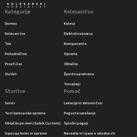
Kategorije
Kolesarstvo
Domov
Kolesa
Kolesarstvo
Električna kolesa
Tek
Komponente
Pohodništvo
Oprema
Prosti čas
Oblačila
Outlet
Športna prehrana
Trenažerji
Storitve
Pomoč
Servis
Lokacije in delovni časi
Test kolesarske opreme
Pogosta vprašanja
Oblačila po meri (Gobik Custom)
Splošni pogoji
Izposoja koles in opreme
Navodila in izjave o skladnosti