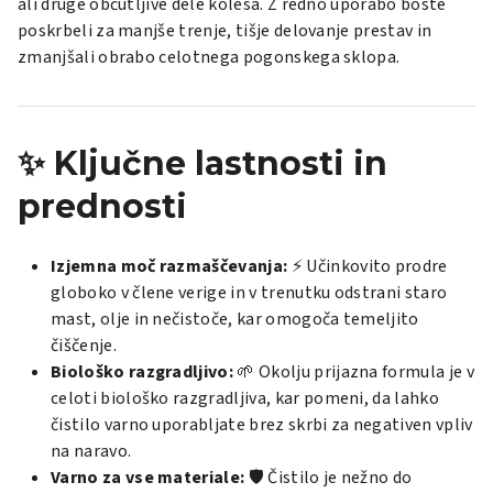
ali druge občutljive dele kolesa. Z redno uporabo boste
poskrbeli za manjše trenje, tišje delovanje prestav in
zmanjšali obrabo celotnega pogonskega sklopa.
✨ Ključne lastnosti in
prednosti
Izjemna moč razmaščevanja:
⚡ Učinkovito prodre
globoko v člene verige in v trenutku odstrani staro
mast, olje in nečistoče, kar omogoča temeljito
čiščenje.
Biološko razgradljivo:
🌱 Okolju prijazna formula je v
celoti biološko razgradljiva, kar pomeni, da lahko
čistilo varno uporabljate brez skrbi za negativen vpliv
na naravo.
Varno za vse materiale:
🛡️ Čistilo je nežno do