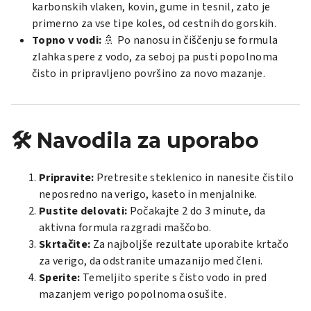
karbonskih vlaken, kovin, gume in tesnil, zato je
primerno za vse tipe koles, od cestnih do gorskih.
Topno v vodi:
🚿 Po nanosu in čiščenju se formula
zlahka spere z vodo, za seboj pa pusti popolnoma
čisto in pripravljeno površino za novo mazanje.
🛠️ Navodila za uporabo
Pripravite:
Pretresite steklenico in nanesite čistilo
neposredno na verigo, kaseto in menjalnike.
Pustite delovati:
Počakajte 2 do 3 minute, da
aktivna formula razgradi maščobo.
Skrtačite:
Za najboljše rezultate uporabite krtačo
za verigo, da odstranite umazanijo med členi.
Sperite:
Temeljito sperite s čisto vodo in pred
mazanjem verigo popolnoma osušite.