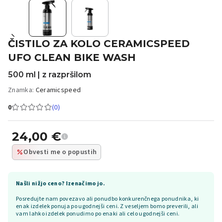
ČISTILO ZA KOLO CERAMICSPEED
UFO CLEAN BIKE WASH
500 ml | z razpršilom
Znamka:
Ceramicspeed
0
(0)
24,00
€
Obvesti me o popustih
Našli nižjo ceno? Izenačimo jo.
Posredujte nam povezavo ali ponudbo konkurenčnega ponudnika, ki
enak izdelek ponuja po ugodnejši ceni. Z veseljem bomo preverili, ali
vam lahko izdelek ponudimo po enaki ali celo ugodnejši ceni.