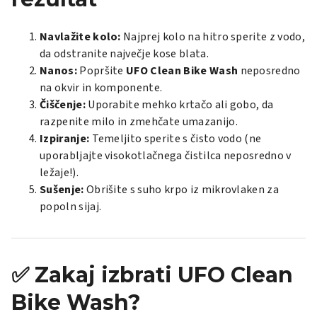
Navlažite kolo:
Najprej kolo na hitro sperite z vodo,
da odstranite največje kose blata.
Nanos:
Popršite
UFO Clean Bike Wash
neposredno
na okvir in komponente.
Čiščenje:
Uporabite mehko krtačo ali gobo, da
razpenite milo in zmehčate umazanijo.
Izpiranje:
Temeljito sperite s čisto vodo (ne
uporabljajte visokotlačnega čistilca neposredno v
ležaje!).
Sušenje:
Obrišite s suho krpo iz mikrovlaken za
popoln sijaj.
✅ Zakaj izbrati UFO Clean
Bike Wash?