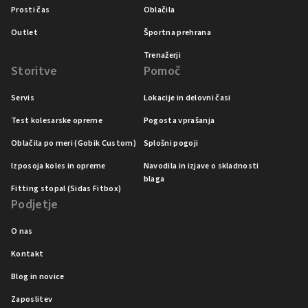
Prosti čas
Oblačila
Outlet
Športna prehrana
Trenažerji
Storitve
Pomoč
Servis
Lokacije in delovni časi
Test kolesarske opreme
Pogosta vprašanja
Oblačila po meri (Gobik Custom)
Splošni pogoji
Izposoja koles in opreme
Navodila in izjave o skladnosti
blaga
Fitting stopal (Sidas Fitbox)
Podjetje
O nas
Kontakt
Blog in novice
Zaposlitev