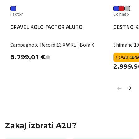
Factor
Colnago
GRAVEL KOLO FACTOR ALUTO
CESTNO K
Campagnolo Record 13 X WRL | Bora X
Shimano 10
8.799,01
€
A2U CEN
2.999,
Zakaj izbrati A2U?