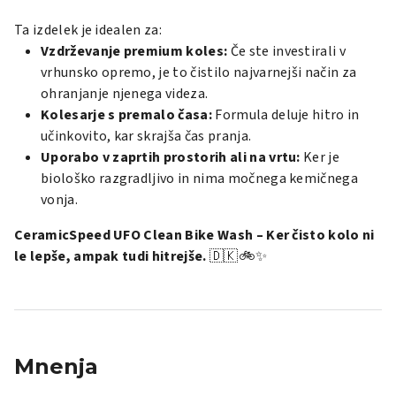
Ta izdelek je idealen za:
Vzdrževanje premium koles:
Če ste investirali v
vrhunsko opremo, je to čistilo najvarnejši način za
ohranjanje njenega videza.
Kolesarje s premalo časa:
Formula deluje hitro in
učinkovito, kar skrajša čas pranja.
Uporabo v zaprtih prostorih ali na vrtu:
Ker je
biološko razgradljivo in nima močnega kemičnega
vonja.
CeramicSpeed UFO Clean Bike Wash – Ker čisto kolo ni
le lepše, ampak tudi hitrejše.
🇩🇰🚲✨
Mnenja