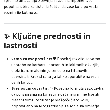
splošno umazanijo z okvirja in vseh komponent. Je
popolna izbira za tiste, ki želite, da vaše kolo po vsaki
vožnji sije kot novo.
✨ Ključne prednosti in
lastnosti
Varno za vse površine:
🛡️ Posebej razvito za varno
uporabo na karbonu, barvanih in lakiranih okvirjih,
eloksiranem aluminiju ter celo na titanovih
površinah. Brez strahu ga lahko uporabite na vseh
delih kolesa.
Brez ostankov in lis:
✨ Posebna formula zagotavlja,
da po izpiranju na kolesu ne ostanejo milne lise ali
mastni filmi. Rezultat je bleščeče čisto kolo,
pripravljeno na fotografiranje za socialna omrežja.