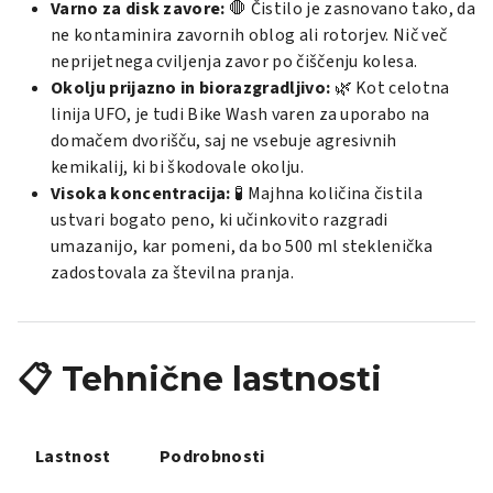
Varno za disk zavore:
🛑 Čistilo je zasnovano tako, da
ne kontaminira zavornih oblog ali rotorjev. Nič več
neprijetnega cviljenja zavor po čiščenju kolesa.
Okolju prijazno in biorazgradljivo:
🌿 Kot celotna
linija UFO, je tudi Bike Wash varen za uporabo na
domačem dvorišču, saj ne vsebuje agresivnih
kemikalij, ki bi škodovale okolju.
Visoka koncentracija:
🧪 Majhna količina čistila
ustvari bogato peno, ki učinkovito razgradi
umazanijo, kar pomeni, da bo 500 ml steklenička
zadostovala za številna pranja.
📋 Tehnične lastnosti
Lastnost
Podrobnosti