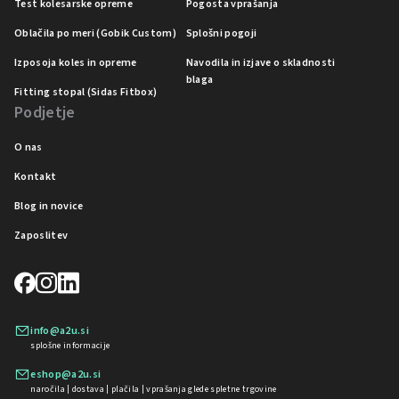
Test kolesarske opreme
Pogosta vprašanja
Oblačila po meri (Gobik Custom)
Splošni pogoji
Izposoja koles in opreme
Navodila in izjave o skladnosti
blaga
Fitting stopal (Sidas Fitbox)
Podjetje
O nas
Kontakt
Blog in novice
Zaposlitev
info@a2u.si
splošne informacije
eshop@a2u.si
naročila | dostava | plačila | vprašanja glede spletne trgovine