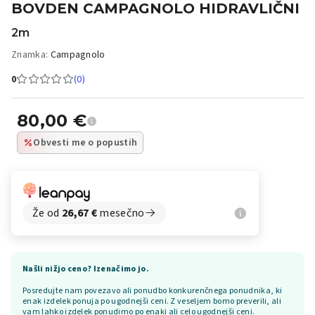
BOVDEN CAMPAGNOLO HIDRAVLIČNI
2m
Znamka:
Campagnolo
0
(0)
80,00
€
Obvesti me o popustih
Že od
26,67
€
mesečno
Našli nižjo ceno? Izenačimo jo.
Posredujte nam povezavo ali ponudbo konkurenčnega ponudnika, ki
enak izdelek ponuja po ugodnejši ceni. Z veseljem bomo preverili, ali
vam lahko izdelek ponudimo po enaki ali celo ugodnejši ceni.