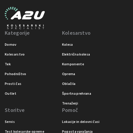
Kategorije
Kolesarstvo
Domov
Kolesa
Kolesarstvo
Električna kolesa
Tek
Komponente
Pohodništvo
Oprema
Prosti čas
Oblačila
Outlet
Športna prehrana
Trenažerji
Storitve
Pomoč
Servis
Lokacije in delovni časi
Test kolesarske opreme
Pogosta vprašanja