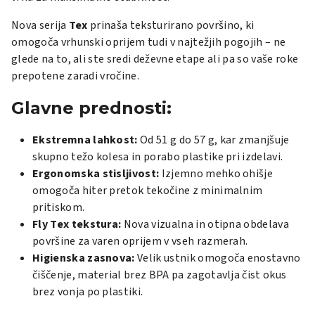
Nova serija
Tex
prinaša teksturirano površino, ki
omogoča vrhunski oprijem tudi v najtežjih pogojih – ne
glede na to, ali ste sredi deževne etape ali pa so vaše roke
prepotene zaradi vročine.
Glavne prednosti:
Ekstremna lahkost:
Od 51 g do 57 g, kar zmanjšuje
skupno težo kolesa in porabo plastike pri izdelavi.
Ergonomska stisljivost:
Izjemno mehko ohišje
omogoča hiter pretok tekočine z minimalnim
pritiskom.
Fly Tex tekstura:
Nova vizualna in otipna obdelava
površine za varen oprijem v vseh razmerah.
Higienska zasnova:
Velik ustnik omogoča enostavno
čiščenje, material brez BPA pa zagotavlja čist okus
brez vonja po plastiki.