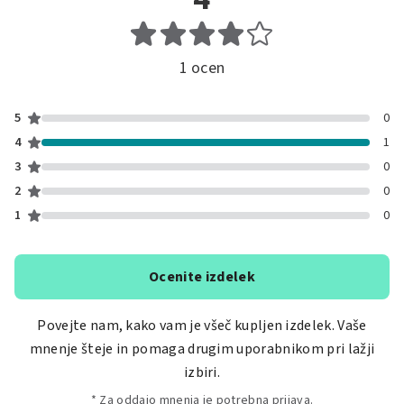
1 ocen
5
0
4
1
3
0
2
0
1
0
Ocenite izdelek
Povejte nam, kako vam je všeč kupljen izdelek. Vaše
mnenje šteje in pomaga drugim uporabnikom pri lažji
izbiri.
* Za oddajo mnenja je potrebna prijava.