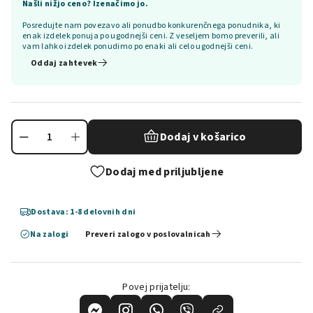
Našli nižjo ceno? Izenačimo jo.
Posredujte nam povezavo ali ponudbo konkurenčnega ponudnika, ki
enak izdelek ponuja po ugodnejši ceni. Z veseljem bomo preverili, ali
vam lahko izdelek ponudimo po enaki ali celo ugodnejši ceni.
Oddaj zahtevek
Dodaj v košarico
Dodaj med priljubljene
Dostava: 1-8 delovnih dni
Na zalogi
Preveri zalogo v poslovalnicah
Povej prijatelju: