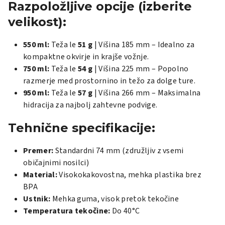
Razpoložljive opcije (izberite
velikost):
550 ml:
Teža le
51 g
| Višina 185 mm – Idealno za
kompaktne okvirje in krajše vožnje.
750 ml:
Teža le
54 g
| Višina 225 mm – Popolno
razmerje med prostornino in težo za dolge ture.
950 ml:
Teža le
57 g
| Višina 266 mm – Maksimalna
hidracija za najbolj zahtevne podvige.
Tehnične specifikacije:
Premer:
Standardni 74 mm (združljiv z vsemi
običajnimi nosilci)
Material:
Visokokakovostna, mehka plastika brez
BPA
Ustnik:
Mehka guma, visok pretok tekočine
Temperatura tekočine:
Do 40°C