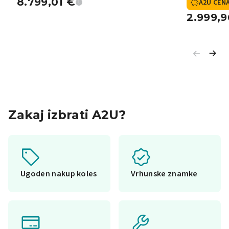
8.799,01
€
A2U CEN
2.999,
Zakaj izbrati A2U?
Ugoden nakup koles
Vrhunske znamke