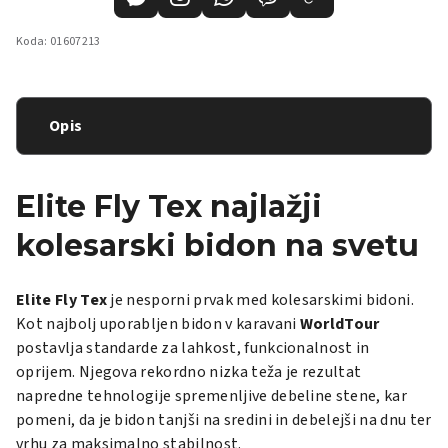
Koda:
01607213
Opis
Elite Fly Tex najlažji
kolesarski bidon na svetu
Elite Fly Tex
je nesporni prvak med kolesarskimi bidoni.
Kot najbolj uporabljen bidon v karavani
WorldTour
postavlja standarde za lahkost, funkcionalnost in
oprijem. Njegova rekordno nizka teža je rezultat
napredne tehnologije spremenljive debeline stene, kar
pomeni, da je bidon tanjši na sredini in debelejši na dnu ter
vrhu za maksimalno stabilnost.