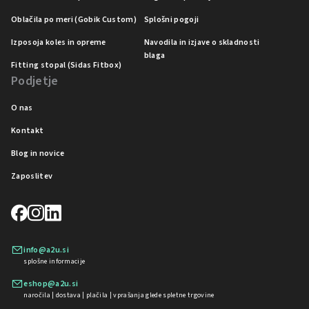
Oblačila po meri (Gobik Custom)
Splošni pogoji
Izposoja koles in opreme
Navodila in izjave o skladnosti
blaga
Fitting stopal (Sidas Fitbox)
Podjetje
O nas
Kontakt
Blog in novice
Zaposlitev
info@a2u.si
splošne informacije
eshop@a2u.si
naročila | dostava | plačila | vprašanja glede spletne trgovine