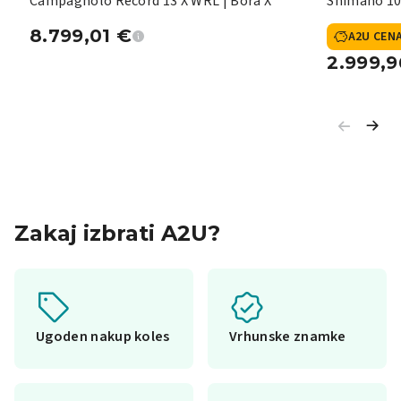
Campagnolo Record 13 X WRL | Bora X
Shimano 10
8.799,01
€
A2U CEN
2.999,
Zakaj izbrati A2U?
Ugoden nakup koles
Vrhunske znamke