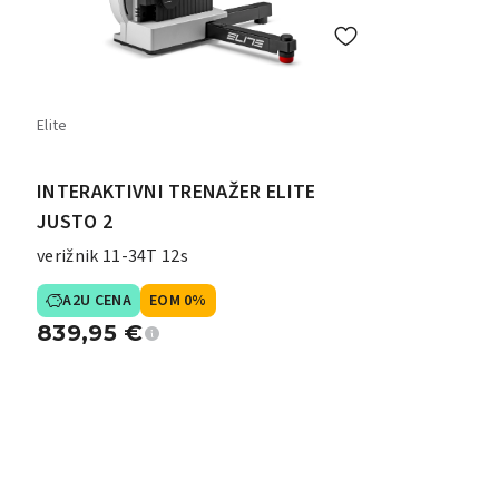
Elite
INTERAKTIVNI TRENAŽER ELITE
JUSTO 2
verižnik 11-34T 12s
A2U CENA
EOM 0%
839,95
€