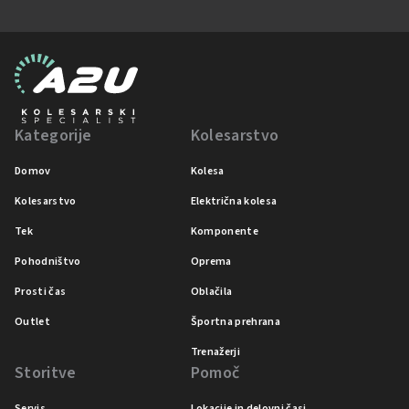
Kategorije
Kolesarstvo
Domov
Kolesa
Kolesarstvo
Električna kolesa
Tek
Komponente
Pohodništvo
Oprema
Prosti čas
Oblačila
Outlet
Športna prehrana
Trenažerji
Storitve
Pomoč
Servis
Lokacije in delovni časi