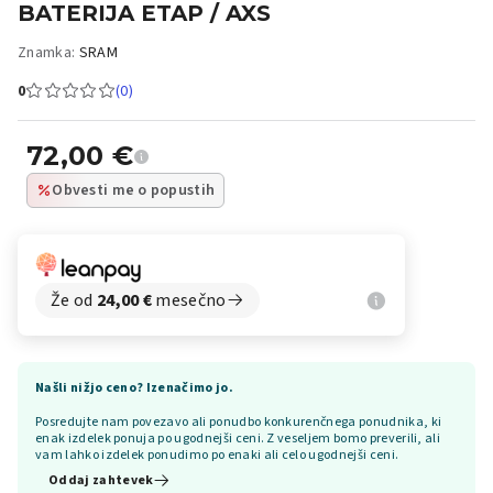
BATERIJA ETAP / AXS
Znamka:
SRAM
0
(0)
72,00
€
Obvesti me o popustih
Že od
24,00
€
mesečno
Našli nižjo ceno? Izenačimo jo.
Posredujte nam povezavo ali ponudbo konkurenčnega ponudnika, ki
enak izdelek ponuja po ugodnejši ceni. Z veseljem bomo preverili, ali
vam lahko izdelek ponudimo po enaki ali celo ugodnejši ceni.
Oddaj zahtevek