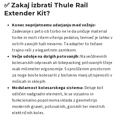
✅ Zakaj izbrati Thule Rail
Extender Kit?
Konec neprijetnemu udarjanju med vožnjo:
Zadevanje s peto ob torbo ne le da uničuje material
torbe in moti ritem vrtenja pedalov, temveč je lahko v
ostrih zavojih tudi nevarno. Ta adapter to težavo
trajno reši z elegantnim zamikom.
Večje udobje na dolgih potovanjih:
Na večdnevnih
kolesarskih odpravah ali bikepacking potovanjih šteje
vsak milimeter ergonomije. S sproščenim prostorom
za noge boste kolesarili z bistveno manj utrujenosti v
mišicah in sklepih.
Modularnost kolesarskega sistema:
Deluje kot
odličen nadgradni element, ki se vizualno in
funkcionalno popolnoma sklada z geometrijo
modernih gravel, potovalnih, gorskih ter mestnih
električnih koles.