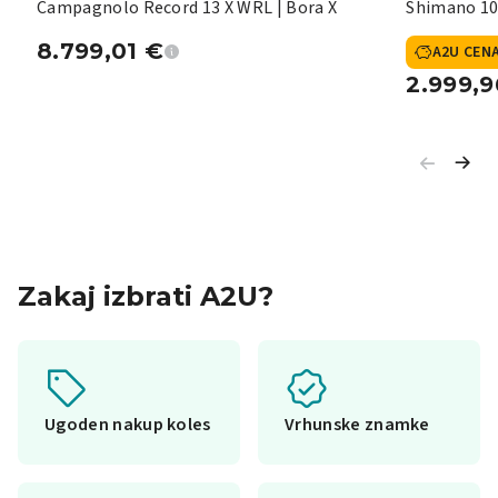
Campagnolo Record 13 X WRL | Bora X
Shimano 10
8.799,01
€
A2U CEN
2.999,
Zakaj izbrati A2U?
Ugoden nakup koles
Vrhunske znamke