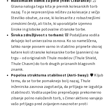
Maksimalen odmik za pete (Heel Clearance):
📐
Glavna naloga tega kita je premik kolesarskih torb
nazaj. To je neprecenljiva rešitev za kolesarje z večjo
številko obutve, za vse, ki kolesarite z robustnejšimi
zimskimi čevlji, ali tiste, ki uporabljate izjemno
široke in globoke potovalne stranske torbe.
Široka združljivost s torbami:
🎒 Podaljšana vodila
delujejo kot univerzalna osnova. Ko so nameščena,
lahko nanje povsem varno in stabilno pripnete skoraj
katere koli stranske kolesarske torbe (panniers) na
trgu – od originalnih Thule modelov (
Thule Shield
,
Thule Chasm
) do torb drugih priznanih blagovnih
znamk.
Popolna strukturna stabilnost (Anti-Sway):
🛡️ Kljub
temu, da se torbe pomaknejo bolj nazaj, Thule
inženirska zasnova zagotavlja, da prtljaga ne izgublja
stabilnosti. Vodila uspešno preprečujejo prekomerno
zibanje polno naloženih torb, s čimer aktivno varujejo
vašo prtljago pred zvijanjem navznoter proti