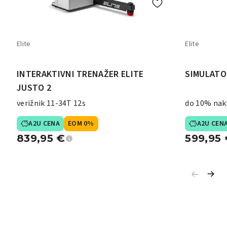
Elite
Elite
INTERAKTIVNI TRENAŽER ELITE
SIMULATO
JUSTO 2
verižnik 11-34T 12s
do 10% nak
A2U CENA
EOM 0%
A2U CEN
839,95
€
599,95