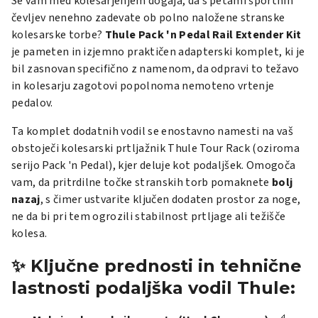
Se vam med kolesarjenjem dogaja, da s petami športnih
čevljev nenehno zadevate ob polno naložene stranske
kolesarske torbe?
Thule Pack 'n Pedal Rail Extender Kit
je pameten in izjemno praktičen adapterski komplet, ki je
bil zasnovan specifično z namenom, da odpravi to težavo
in kolesarju zagotovi popolnoma nemoteno vrtenje
pedalov.
Ta komplet dodatnih vodil se enostavno namesti na vaš
obstoječi kolesarski prtljažnik
Thule Tour Rack
(oziroma
serijo
Pack 'n Pedal
), kjer deluje kot podaljšek. Omogoča
vam, da pritrdilne točke stranskih torb pomaknete
bolj
nazaj
, s čimer ustvarite ključen dodaten prostor za noge,
ne da bi pri tem ogrozili stabilnost prtljage ali težišče
kolesa.
✨ Ključne prednosti in tehnične
lastnosti podaljška vodil Thule: