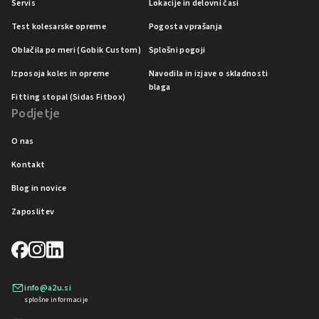
Servis
Lokacije in delovni časi
Test kolesarske opreme
Pogosta vprašanja
Oblačila po meri (Gobik Custom)
Splošni pogoji
Izposoja koles in opreme
Navodila in izjave o skladnosti
blaga
Fitting stopal (Sidas Fitbox)
Podjetje
O nas
Kontakt
Blog in novice
Zaposlitev
info@a2u.si
splošne informacije