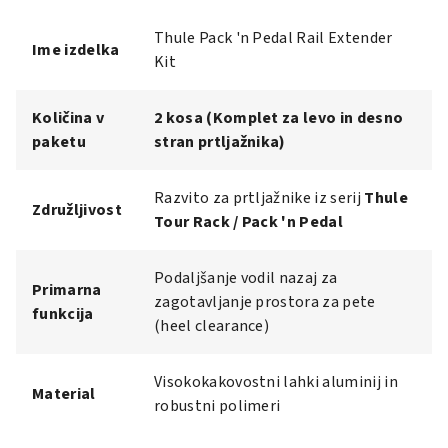
Thule Pack 'n Pedal Rail Extender
Ime izdelka
Kit
Količina v
2 kosa (Komplet za levo in desno
paketu
stran prtljažnika)
Razvito za prtljažnike iz serij
Thule
Združljivost
Tour Rack / Pack 'n Pedal
Podaljšanje vodil nazaj za
Primarna
zagotavljanje prostora za pete
funkcija
(heel clearance)
Visokokakovostni lahki aluminij in
Material
robustni polimeri