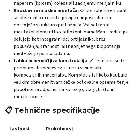
naperam (špicam) kolesa ali zadnjemu menjalniku.
Enostavna in trdna montaža:
⚙️ Komplet dveh vodil
se bliskovito in čvrsto privijači neposredno na
obstoječo strukturo prtljažnika. Vsi potrebni
montažni elementi so priloženi, nameščena vodila pa
delujejo kot integralni del prtljažnika, brez
popuščanja, zračnosti ali neprijetnega klopotanja
med vožnjo po makadamu.
Lahka in neuničljiva konstrukcija:
🪶 Izdelana so iz
premium aluminijeve zlitine in vrhunskih
kompozitnih materialov. Komplet z lahkoto kljubuje
velikim obremenitvam težke potovalne opreme ter je
popolnoma odporen na korozijo, vlagi, blato in
močno sonce.
📋 Tehnične specifikacije
Lastnost
Podrobnosti