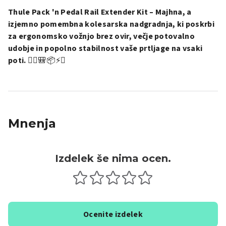
Thule Pack 'n Pedal Rail Extender Kit – Majhna, a
izjemno pomembna kolesarska nadgradnja, ki poskrbi
za ergonomsko vožnjo brez ovir, večje potovalno
udobje in popolno stabilnost vaše prtljage na vsaki
poti.
🚴‍♂️🎒📦⚡✨
Mnenja
Izdelek še nima ocen.
Ocenite izdelek