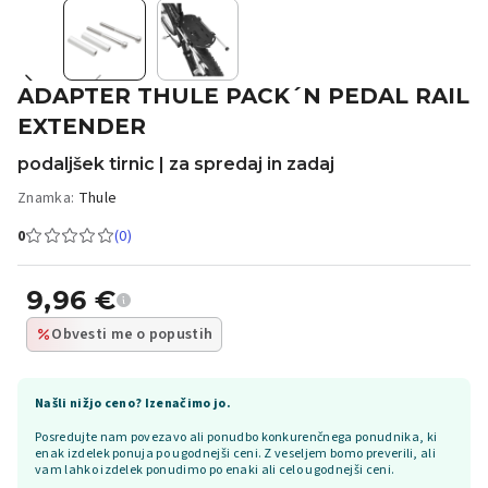
ADAPTER THULE PACK´N PEDAL RAIL
EXTENDER
podaljšek tirnic | za spredaj in zadaj
Znamka:
Thule
0
(0)
9,96
€
Obvesti me o popustih
Našli nižjo ceno? Izenačimo jo.
Posredujte nam povezavo ali ponudbo konkurenčnega ponudnika, ki
enak izdelek ponuja po ugodnejši ceni. Z veseljem bomo preverili, ali
vam lahko izdelek ponudimo po enaki ali celo ugodnejši ceni.