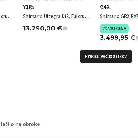
Y1Rs
G4X
ulcrum
Shimano Ultegra Di2, Fulcrum
Shimano GRX RX7
Sharq57
Fulcrum Lite
13.290,00
€
A2U CENA
3.499,95
€
Prikaži več izdelkov
Plačilo na obroke