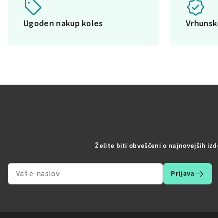
Ugoden nakup koles
Vrhuns
Želite biti obveščeni o najnovejših iz
Prijava