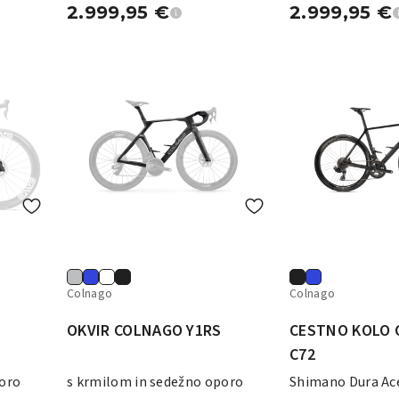
2.999,95
€
2.999,95
€
Colnago
Colnago
OKVIR COLNAGO Y1RS
CESTNO KOLO
C72
poro
s krmilom in sedežno oporo
Shimano Dura Ace