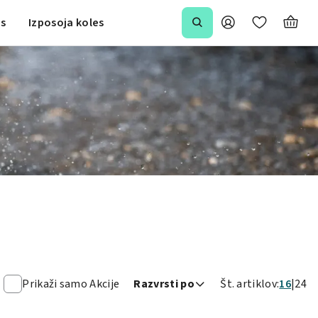
is
Izposoja koles
Prikaži samo Akcije
Razvrsti po
Št. artiklov:
16
24