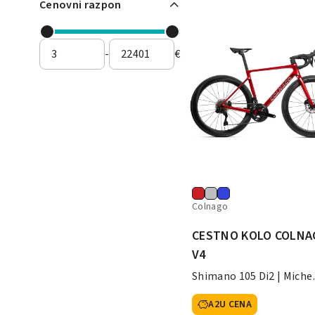
Cenovni razpon
-
€
Colnago
CESTNO KOLO COLNA
V4
Shimano 105 Di2 | Miche
SWR50
A2U CENA