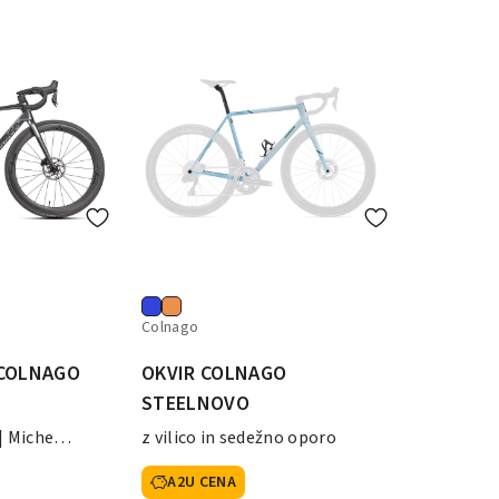
Colnago
 COLNAGO
OKVIR COLNAGO
STEELNOVO
| Miche
z vilico in sedežno oporo
A2U CENA