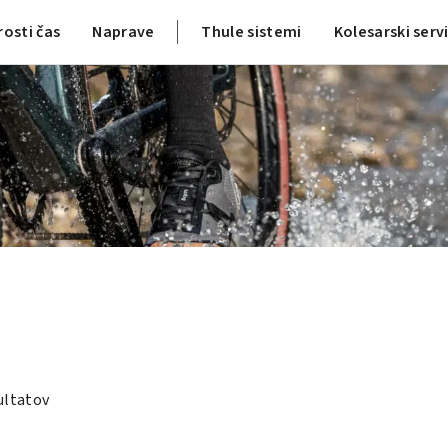
rosti čas
Naprave
Thule sistemi
Kolesarski serv
ultatov