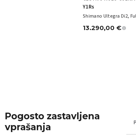
Y1Rs
Shimano Ultegra Di2, F
Sharq57
13.290,00
€
Pogosto zastavljena
vprašanja