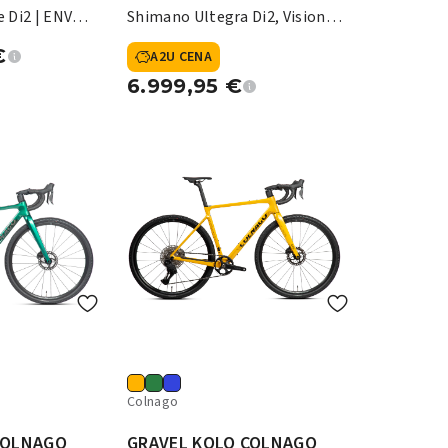
 Di2 | ENVE
Shimano Ultegra Di2, Vision
SC45
€
A2U CENA
6.999,95
€
Colnago
COLNAGO
GRAVEL KOLO COLNAGO