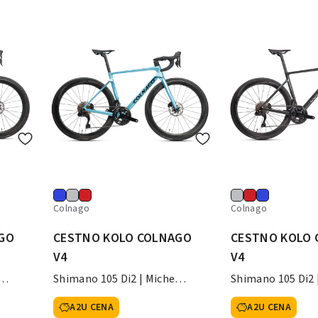
Colnago
Colnago
GO
CESTNO KOLO COLNAGO
CESTNO KOLO
V4
V4
Shimano 105 Di2 | Miche
Shimano 105 Di2 
SWR50
SWR50
A2U CENA
A2U CENA