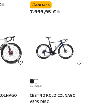
Fulcrum Sharq 57
€
A2U CENA
7.999,95
€
Colnago
 COLNAGO
CESTNO KOLO COLNAGO
V5RS DISC