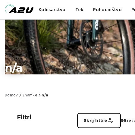
Kolesarstvo
Tek
Pohodništvo
P
n/a
Domov
Znamke
n/a
Filtri
Skrij filtre
96
rez