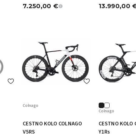
Fulcrum Sharq 57
7.250,00
€
13.990,00
Colnago
Colnago
CESTNO KOLO COLNAGO
CESTNO KOLO
V5RS
Y1Rs