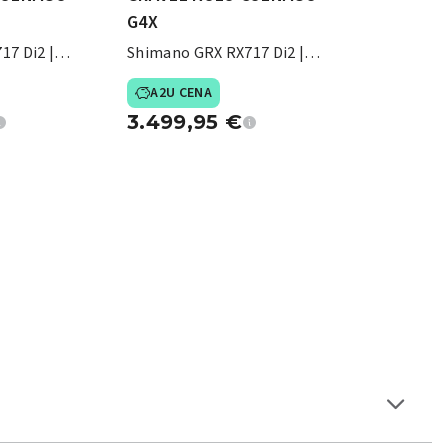
G4X
17 Di2 |
Shimano GRX RX717 Di2 |
Fulcrum Lite
A2U CENA
3.499,95
€