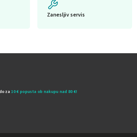
Zanesljiv servis
odo za
10 € popusta ob nakupu nad 80 €!