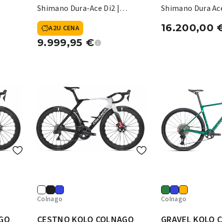
Shimano Dura-Ace Di2 |
Shimano Dura Ace
Fulcrum Sharq 57
SeS 4.5
16.200,00
A2U CENA
9.999,95
€
Colnago
Colnago
GO
CESTNO KOLO COLNAGO
GRAVEL KOLO 