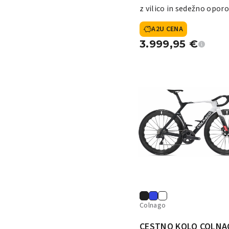
z vilico in sedežno oporo
A2U CENA
3.999,95
€
Colnago
CESTNO KOLO COLNA