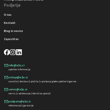
Podjetje
O nas
Kontakt
Blog in novice
Zaposlitev
info@a2u.si
splošne informacije
eshop@a2u.si
naročila | dostava | plačila | vprašanja glede spletne trgovine
servis@a2u.si
servis | vzdrževanje | tehnična pomoč
podpora@a2u.si
reklamacije | garancije