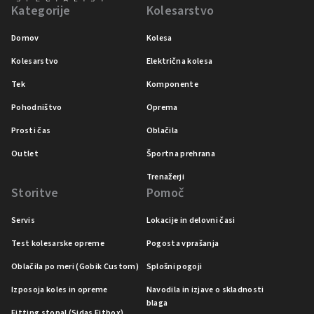
Kategorije
Kolesarstvo
Domov
Kolesa
Kolesarstvo
Električna kolesa
Tek
Komponente
Pohodništvo
Oprema
Prosti čas
Oblačila
Outlet
Športna prehrana
Trenažerji
Storitve
Pomoč
Servis
Lokacije in delovni časi
Test kolesarske opreme
Pogosta vprašanja
Oblačila po meri (Gobik Custom)
Splošni pogoji
Izposoja koles in opreme
Navodila in izjave o skladnosti
blaga
Fitting stopal (Sidas Fitbox)