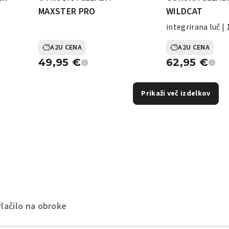
MAXSTER PRO
WILDCAT
integrirana luč |
A2U CENA
A2U CENA
49,95
€
62,95
€
Prikaži več izdelkov
Plačilo na obroke