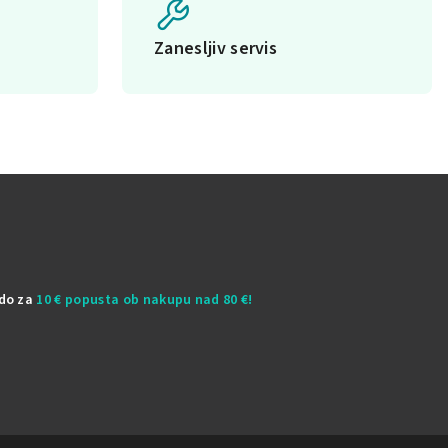
Zanesljiv servis
odo za
10 € popusta ob nakupu nad 80 €!