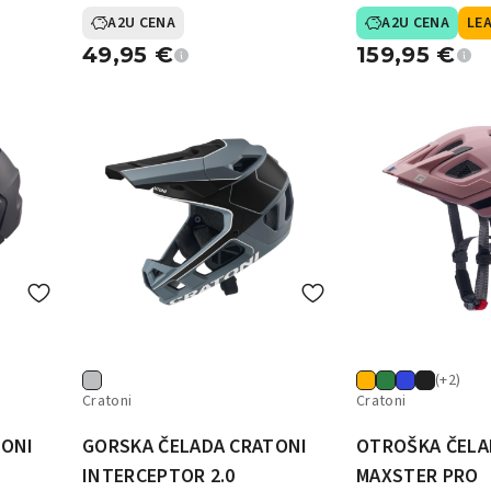
A2U CENA
A2U CENA
LEA
49,95
€
159,95
€
(+2)
Cratoni
Cratoni
TONI
GORSKA ČELADA CRATONI
OTROŠKA ČELA
INTERCEPTOR 2.0
MAXSTER PRO