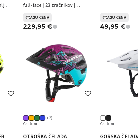
mljiva
full-face | 23 zračnikov |
snemljiva | 770 g
A2U CENA
A2U CENA
229,95
€
49,95
€
(+2)
Cratoni
Cratoni
ER
OTROŠKA ČELADA
GORSKA ČELAD