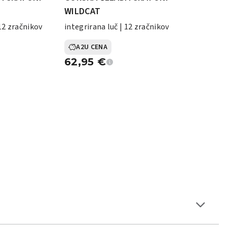
WILDCAT
 12 zračnikov
integrirana luč | 12 zračnikov
A2U CENA
62,95
€