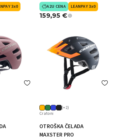
NPAY 3x0
A2U CENA
LEANPAY 3x0
159,95
€
(+2)
Cratoni
DA
OTROŠKA ČELADA
MAXSTER PRO