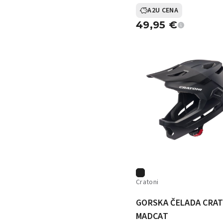
A2U CENA
49,95
€
Cratoni
GORSKA ČELADA CRA
MADCAT