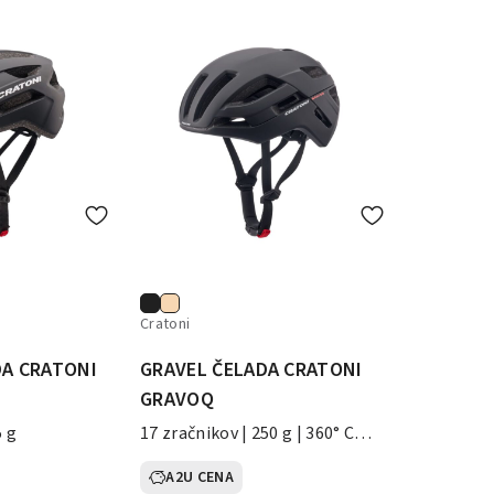
Cratoni
DA CRATONI
GRAVEL ČELADA CRATONI
GRAVOQ
5 g
17 zračnikov | 250 g | 360° CFS
sistem
A2U CENA