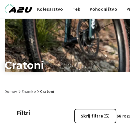
Kolesarstvo
Tek
Pohodništvo
P
Cratoni
Domov
Znamke
Cratoni
Filtri
Skrij filtre
66
rez