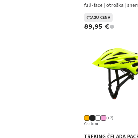
full-face | otroška | sne
| 410 g
A2U CENA
89,95
€
(+2)
Cratoni
TREKING ČELADA PAC