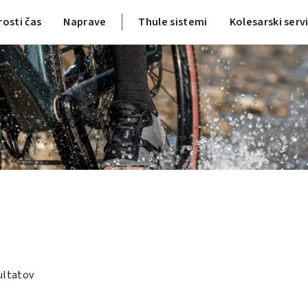
rosti čas
Naprave
Thule sistemi
Kolesarski serv
ultatov