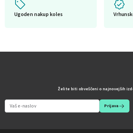
Ugoden nakup koles
Vrhuns
Želite biti obveščeni o najnovejših iz
Prijava