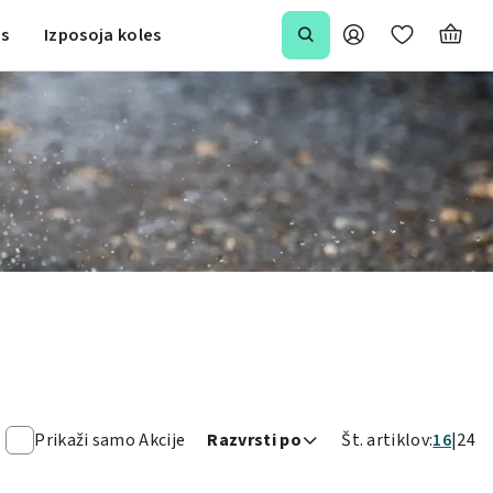
is
Izposoja koles
Prikaži samo Akcije
Razvrsti po
Št. artiklov:
16
24