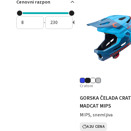
Cenovni razpon
-
€
Cratoni
GORSKA ČELADA CRA
MADCAT MIPS
MIPS, snemljiva
A2U CENA